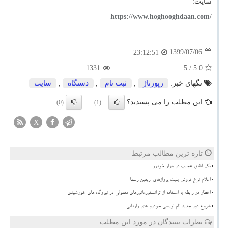
سایت:
https://www.hoghooghdaan.com/
1399/07/06
23:12:51
1331
/ 5
5.0
تگهای خبر:
رپورتاژ
,
ثبت نام
,
دستگاه
,
سایت
این مطلب را می پسندید؟
(0)
(1)
X
تازه ترین مطالب مرتبط
بک اتفاق عجیب در بازار خودرو
اعلام نرخ فروش بلیت پروازهای اربعین رسما
اخطار در رابطه با استفاده از ترانسفورماتورهای معمولی در نیروگاه های خورشیدی
شروع دور جدید نام نویسی خودرو های وارداتی
نظرات بینندگان در مورد این مطلب