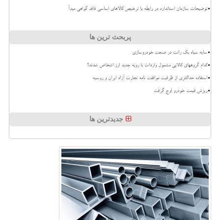
توضیحات سازمان استاندارد در رابطه با ترخیص کالاهای اساسی فاقد گواهی مبدأ
پربحث ترین ها
سایه سیاه یک رانت در صنعت خودروسازی
کدام گروههای کالایی مشمول واردات با رویه جدید ارز اشخاص شدند؟
استفاده حداکثری از ظرفیت موافقت نامه تجارت آزاد ایران و روسیه
ریزش قیمت خودرو اوج گرفت
جدیدترین ها