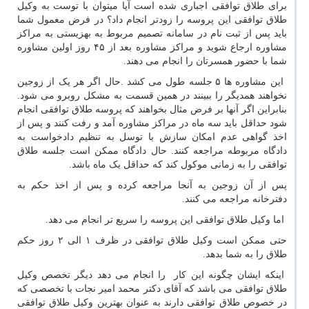
برای طلاق توافقی اجباری شده است آیا میتوان با توست به وکیل
طلاق توافقی این پروسه را زودتر انجام داد؟ در فرض معمول شما
باید پس از ثبت نام در سامانه تصمیم مربوط به بهزیستی به مراکز
مشاوره ارجاع شوید و مراکز مشاوره بعد از ۴۵ روز اولین مشاوره
شما با حضور همسرتان را انجام می دهند.
این مشاوره ها ۵ جلسه طول می کشد .حال اگر هر یک از زوجین
نخواهند همدیگر را ببینند در همین قسمت به مشکل روبرو می شود.
بنابراین اگر آنها بر فرض مثال بخواهند که پروسه طلاق توافقی انجام
شود حداقل باید سه ماه در مراکز مشاوره آمد و رفت کنند و پس از
اخذ گواهی عدم امکان سازش با توسل به تنظیم دادخواست به
دادگاه مربوطه مراجعه کنند. حال دادگاه ممکن است جلسه طلاق
توافقی را به زمانی موکول کند که حداقل یک ماه باشد.
پس از آن زوجین به آنجا مراجعه کرده و پس از اخذ حکم به
دفترخانه مراجعه می کنند.
اما وکیل طلاق توافقی این پروسه را سریع تر انجام می دهد.
حتی ممکن است وکیل طلاق توافقی در ظرف ۱ الی ۲ روز حکم
طلاق را به شما بدهد.
اینکه ایشان چگونه این کار را انجام می دهد دیگر تخصص وکیل
طلاق توافقی می باشد که آقای دکتر محمد امیر نجات با تخصصی که
در خصوص طلاق توافقی دارند به عنوان بهترین وکیل طلاق توافقی