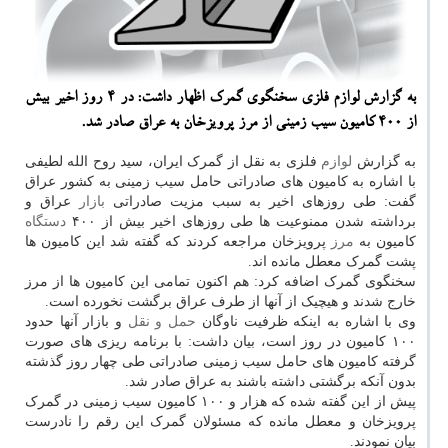
به گزارش لوازم فلزی سخنگوی گمرك اظهار داشت: در 4 روز اخیر بیش
از 400 كامیون سیب زمینی از مرز پرویزخان به عراق صادر شد.
به گزارش
لوازم
فلزی به نقل از گمرک ایران، سید روح الله لطیفی
با اشاره به کامیون های صادراتی حامل سیب زمینی به کشور عراق
گفت: طی روزهای اخیر به سبب مزیت صادراتی
بازار
عراق و
برداشته شدن ممنوعیت ها طی روزهای اخیر بیش از ۴۰۰
دستگاه
کامیون به
مرز
پرویزخان مراجعه کردند که گفته شد این کامیون ها
پشت گمرک معطل مانده اند.
سخنگوی گمرک اضافه کرد: هم اکنون تمامی این کامیون ها از مرز
خارج شدند و هیچیک از آنها از طرف عراق برگشت نخورده است.
وی با اشاره به اینکه ظرفیت ناوگان
حمل و نقل
و بازار آنها حدود
۱۰۰ کامیون در روز است، بیان داشت: با برنامه ریزی های صورت
گرفته کامیون های حامل سیب زمینی صادراتی طی چهار روز گذشته
بدون آنکه برگشتی داشته باشند به عراق صادر شد.
پیش از این گفته شده که هزار و ۱۰۰ کامیون سیب زمینی در گمرک
پرویزخان و معطل مانده که مسئولان گمرک این رقم را نادرست
بیان نمودند.