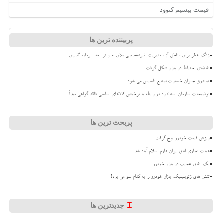
قیمت بیسیم کنوود
پربیننده ترین ها
زنگ خطر برای مناطق آزاد مدیریت غیرتخصصی بلای جان توسعه سرمایه گذاری
تقاضای احتیاط در بازار شکل گرفت
صندوق جبران خسارت صنایع تاسیس می شود
توضیحات سازمان استاندارد در رابطه با ترخیص کالاهای اساسی فاقد گواهی مبدأ
پربحث ترین ها
ریزش قیمت خودرو اوج گرفت
هیات تجاری اتاق ایران عازم اسلام آباد شد
بک اتفاق عجیب در بازار خودرو
تنش های ژئوپلیتیک، بازار خودرو را به کدام سو می برد؟
جدیدترین ها