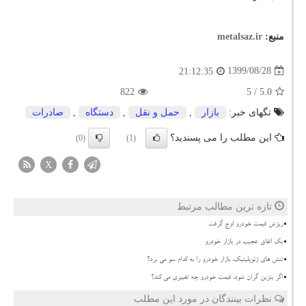
منبع:
metalsaz.ir
1399/08/28
21:12:35
822
/ 5
5.0
تگهای خبر:
بازار
,
حمل و نقل
,
دستگاه
,
صادرات
این مطلب را می پسندید؟
(0)
(1)
X
تازه ترین مطالب مرتبط
ریزش قیمت خودرو اوج گرفت
بک اتفاق عجیب در بازار خودرو
تنش های ژئوپلیتیک، بازار خودرو را به کدام سو می برد؟
اگر بنزین گران شود، قیمت خودرو چه تغییری می کند؟
نظرات بینندگان در مورد این مطلب