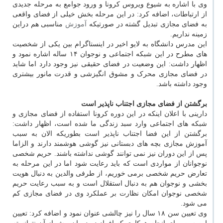
وی با اشاره به شیوع ویروس کرونا و ورود جوامع به مرحله جدیدی
از ارتباطات، اضافه کرد: در این مرحله بخش خیلی از فضای واقعی
به فضای مجازی تبدیل گشته در صورتیکه
آموزش
مناسبی هم دراین
زمینه نداریم.
این مدرس دانشگاه به لایو اخیر در اینستاگرام بین یکی از شخصیت
های مطرح در این شبکه اجتماعی و نوجوان ۱۴ ساله اشاره نمود و
اظهار داشت: این وضعیت در فضای حقیقی نیز وجود دارد اما شاید
در فضای مجازی محرک و مشوق انگیزشی و قدرت مانور بیشتری
وجود داشته باشد.
برگشتن از فضای مجازی اجتناب ناپذیر است
دارینی با اعلان اینکه در این دوره کرونا استفاده از فضای مجازی و
شبکه های اجتماعی وارد سبد زندگی ما شده است، اظهار داشت:
برگشتن از این فضا اجتناب ناپذیر است بطوریکه الان به سبب
آموزش مجازی بچه های دبستانی نیز گوشی هوشمند دارند و الزاما
پس از این دوران نیز نمی توانند گوشی نداشته باشند. حریم شخصی
نوجوانان از مواردی است که باید رعایت شود اما در این مرحله به
تعارض حریم شخصی برمی خوریم، از طرفی والدین به دنبال هویت
بخشی و نوجوان هم به دنبال استقلال است و به سبب رعایت حریم
شخصی نوجوان امکان نظارت بر عملکرد وی در فضای مجازی کم
می شود.
وی تعیین سن ۱۸ سال را نیز چالشی عنوان نمود و اضافه کرد: تعیین