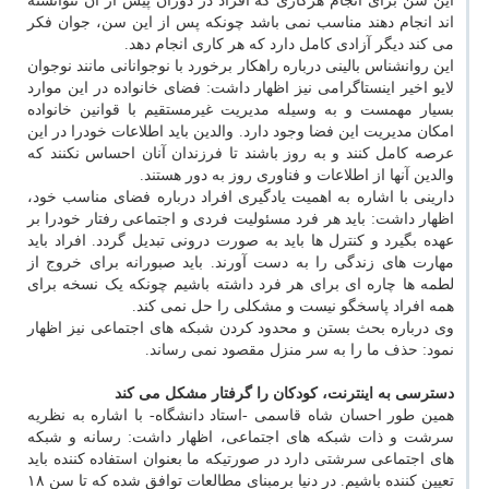
این سن برای انجام هرکاری که افراد در دوران پیش از آن نتوانسته
اند انجام دهند مناسب نمی باشد چونکه پس از این سن، جوان فکر
می کند دیگر آزادی کامل دارد که هر کاری انجام دهد.
این روانشناس بالینی درباره راهکار برخورد با نوجوانانی مانند نوجوان
لایو اخیر اینستاگرامی نیز اظهار داشت: فضای خانواده در این موارد
بسیار مهمست و به وسیله مدیریت غیرمستقیم با قوانین خانواده
امکان مدیریت این فضا وجود دارد. والدین باید اطلاعات خودرا در این
عرصه کامل کنند و به روز باشند تا فرزندان آنان احساس نکنند که
والدین آنها از اطلاعات و فناوری روز به دور هستند.
دارینی با اشاره به اهمیت یادگیری افراد درباره فضای مناسب خود،
اظهار داشت: باید هر فرد مسئولیت فردی و اجتماعی رفتار خودرا بر
عهده بگیرد و کنترل ها باید به صورت درونی تبدیل گردد. افراد باید
مهارت های زندگی را به دست آورند. باید صبورانه برای خروج از
لطمه ها چاره ای برای هر فرد داشته باشیم چونکه یک نسخه برای
همه افراد پاسخگو نیست و مشکلی را حل نمی کند.
وی درباره بحث بستن و محدود کردن شبکه های اجتماعی نیز اظهار
نمود: حذف ما را به سر منزل مقصود نمی رساند.
دسترسی به اینترنت، کودکان را گرفتار مشکل می کند
همین طور احسان شاه قاسمی -استاد دانشگاه- با اشاره به نظریه
سرشت و ذات شبکه های اجتماعی، اظهار داشت: رسانه و شبکه
های اجتماعی سرشتی دارد در صورتیکه ما بعنوان استفاده کننده باید
تعیین کننده باشیم. در دنیا برمبنای مطالعات توافق شده که تا سن ۱۸