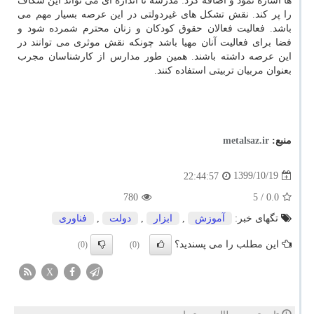
ها اشاره نمود و اضافه کرد: مدرسه تا اندازه ای می تواند این شکاف
را پر کند. نقش تشکل های غیردولتی در این عرصه بسیار مهم می
باشد. فعالیت فعالان حقوق کودکان و زنان محترم شمرده شود و
فضا برای فعالیت آنان مهیا باشد چونکه نقش موثری می توانند در
این عرصه داشته باشند. همین طور مدارس از کارشناسان مجرب
بعنوان مربیان تربیتی استفاده کنند.
منبع:
metalsaz.ir
1399/10/19
22:44:57
780
/ 5
0.0
تگهای خبر:
آموزش
,
ابزار
,
دولت
,
فناوری
این مطلب را می پسندید؟
(0)
(0)
X