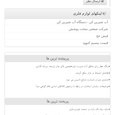
ارسال نظر
لینکهای لوازم فلزی
آب شیرین کن - دستگاه آب شیرین کن
شرکت صنعتی سخت پوشش
فیش حج
قیمت بیسیم کنوود
پربیننده ترین ها
زنگ خطر برای مناطق آزاد مدیریت غیرتخصصی بلای جان توسعه سرمایه گذاری
تقاضای احتیاط در بازار شکل گرفت
صندوق جبران خسارت صنایع تاسیس می شود
توضیحات سازمان استاندارد در رابطه با ترخیص کالاهای اساسی فاقد گواهی مبدأ
پربحث ترین ها
سایه سیاه یک رانت در صنعت خودروسازی