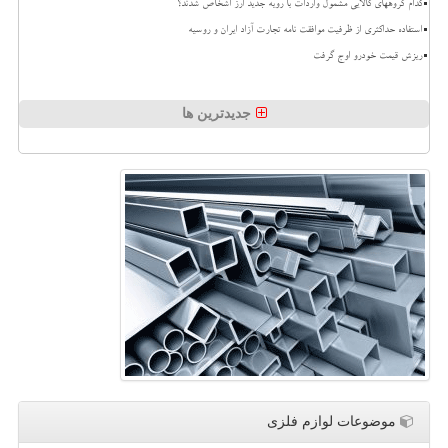
کدام گروههای کالایی مشمول واردات با رویه جدید ارز اشخاص شدند؟
استفاده حداکثری از ظرفیت موافقت نامه تجارت آزاد ایران و روسیه
ریزش قیمت خودرو اوج گرفت
جدیدترین ها
موضوعات لوازم فلزی