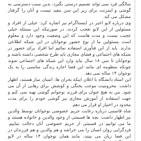
سالگی فرد نمی تواند تصمیم درستی بگیرد، بدین سبب دسترسی به
گوشی و اینترنت برای زیر این سن مفید نیست و آنان را گرفتار
مشکل می کند.
وی درباره لایو اخیر در اینستاگرام نیز اشاره کرد: خیلی از افراد و
مسئولین از این لایو تعجب کردند، در صورتیکه این مسئله خیلی
عجیب نیست و مدت هاست که این وضعیت وجود دارد و معلوم
است مسئولین ما از نوع حضور نوجوانان در این شبکه اطلاعی
ندارند. باید از این فنآوری استفاده نمائیم اما افراد برای حضور در
شبکه های اجتماعی و فضای مجازی باید طرح شخصی داشته باشند و
نوجوانان تا سن ۱۸ سال نباید وارد این شبکه های اجتماعی شوند
چونکه منظومه ای مانند این فضا اجازه زندگی مناسبی را به یک
نوجوان ۱۴ ساله نمی دهد.
این استاد دانشگاه با اعلان اینکه بحران ها، انسان ساز هستند، اظهار
داشت: محرومیت موجب پختگی و کوشش برای رهایی از آن می
شود. من به هیچ عنوان برای فرزند نوجوانم گوشی تهیه نمی کنم و
جهت استفاده از آموزش مجازی نیز گوشی خودم را برای مدت
محدود در اختیار او قرار می دهم.
شاه قاسمی درباره رعایت حریم خصوصی نوجوانان توسط والدین
نیز اظهار داشت: بچه ها قسمتی از وجود والدین و خانواده هستند و
ما می توانیم در قسمتی از حریم خصوصی آنان دخالت نماییم.
فردگرایی روان انسان را می خراشد و هم والدین و هم فرزندان در
این فضا زیان می بینند، مانند همان نوجوان ۱۴ ساله در لایو