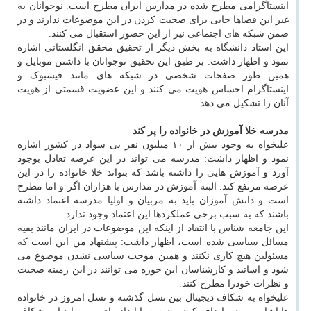
اینستاگرامی مطرح شده در مدارس ایران مطرح است. نوجوانان به
غیر این فضاها جایی برای صحبت کردن در این موضوعات ندارند و در
ضمن شبکه های اجتماعی نیز از این حضور استقبال می کنند.
این استاد دانشگاه به بخش دیگر از تحقیق محقق انگلستانی اشاره
نمود و اظهار داشت: بر طبق این تحقیق نوجوانان با داشتن موبایل و
همین طور صفحات شخصی در شبکه های مانند فیسبوک و
اینستاگرام احساس هویت می کنند و این عضویت قسمتی از هویت
آنان را تشکیل می دهد.
مدرسه خلا آموزش در خانواده را پر کند
علیخواه به وجود بیش از ۱۰ میلیون نفر بی سواد در کشور اشاره
نمود و اظهار داشت: مدرسه می تواند در این عرصه تعادل بوجود
آورد و آموزش هایی را داشته باشد که بتواند خلا خانواده را در این
عرصه مرتفع کند. البته آموزش در مدارس با هزاران اگر و اما مطرح
است و دانش آموزان باید به مربیان و اولیا مدرسه اعتماد داشته
باشند که به سبب برخی عملکردها این اعتماد وجود ندارد.
این جامعه شناس با انتقاد از اینکه این موضوعات در ایران مانند بقیه
مسائل سیاسی شده است، اظهار داشت: پیشنهاد من این است که
مسئولین هیچ کاری نکنند و همین موجب سیاسی نشدن موضوع می
شود و اساتید و کارشناسان این حوزه می توانند در این زمینه صحبت
و نظرات خودرا مطرح کنند.
علیخواه به شکاف دیجیتال بین نسل گذشته و نسل امروز در خانواده