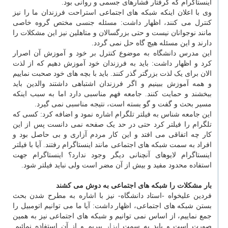
اینستاگرام که گرفتار فشارهای جسمی و روانی بود.
وی با اعلان اینکه شبکه های اجتماعی استراحت فرزندان ما را نیز
کنترل می کنند، اظهار داشت: مسئله جنسی مختص گروه خاصی
مانند نوجوانان نیست و حتی بزرگسالان و متاهلین نیز این مشکلات را
دارند و این مسئله هیچ گاه حل نمی گردد.
این مدرس دانشگاه به موضوع کنترل بر خود و آموزش آن اصرار
کرد و اظهار داشت: باید به فرزندان خود آموزش دهیم که از لذت
الان برای یک لذت بزرگتر گذر کنند. باید با بچه های خود صحبت نماییم
و همه آموزش ببینیم و اگر فرزندان اشتباهی داشتند والدین باید
ببخشند و حمایت کنند. جامعه فهم مناسبی دارد اما به سبب اینکه
مسیر بحث و گفت و گو بسته است، نتیجه مناسبی نمی گیرد.
این جامعه شناس به فیلتر تلگرام اشاره نمود و اضافه کرد: کسی که
تلگرام را فیلتر کرد حتی در حد یک صفحه نمی دانست پس از این
کار چه اتفاقی می افتد و این کار مردم آزاری و بی حاصل بود و
افراد به سمت شبکه های اجتماعی مانند اینستاگرام رفتند. آیا با فیلتر
اینستاگرام لایوهای آنچنانی دیگر وجود ندارد؟ اینستاگرام جهت
استفاده محدود مفید و بیش از آن مضر است ولی نباید فیلتر شود.
بار مشکلات را شبکه های اجتماعی به دوش می کشند
فردین علیخواه -استاد دانشگاه- نیز با اشاره به مطرح شدن بحث
بستن شبکه های اجتماعی، اظهار داشت: آیا ما می توانیم اتومبیل را
جمع نماییم، از اساس نمی توانیم و شبکه های اجتماعی نیز به همین
صورت است و باید به سمت
ابزار
ببریم و از آن استفاده نمائیم.