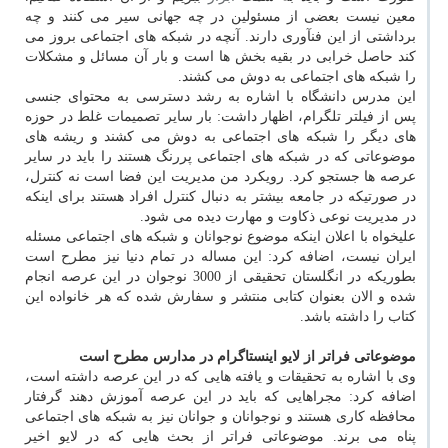
معین نیست بعضی از مسئولین در چه جهانی سیر می کنند و چه
برداشتی از این فنآوری دارند. آنچه در شبکه های اجتماعی بروز می
کند حاصل خرابی در بقیه بخش ها است و بار آن مسائل و مشکلات
را شبکه های اجتماعی به دوش می کشند.
این مدرس دانشگاه با اشاره به رشد دسترسی به محتوای جنسی
پس از فیلتر تلگرام، اظهار داشت: بار سایر تصمیمات غلط در حوزه
های دیگر را شبکه های اجتماعی به دوش می کشند و ریشه های
موضوعاتی که در شبکه های اجتماعی پررنگ هستند را باید در سایر
عرصه ها جستجو کرد. رویکرد من مدیریت این فضا است نه کنترل،
در صورتیکه در جامعه بیشتر به دنبال کنترل افراد هستند برای اینکه
در مدیریت نوعی ذکاوت و مهارت دیده می شود.
علیخواه با اعلان اینکه موضوع نوجوانان و شبکه های اجتماعی مسئله
ایران نیست، اضافه کرد: این مساله در تمام دنیا نیز مطرح است
بطوریکه در انگلستان تحقیقی از 3000 نوجوان در این عرصه انجام
شده و الان بعنوان کتابی منتشر و سفارش شده که هر خانواده این
کتاب را داشته باشد.
موضوعاتی فراتر از لایو اینستاگرام در مدارس مطرح است
وی با اشاره به تحقیقات و یافته هایی که در این عرصه داشته است،
اضافه کرد: مجراهایی که باید در این عرصه آموزش دهند گرفتار
محافظه کاری هستند و نوجوانان و جوانان نیز به شبکه های اجتماعی
پناه می برند. موضوعاتی فراتر از بحث هایی که در لایو اخیر