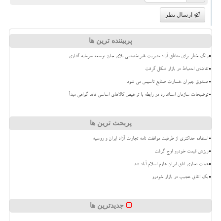
ارسال نظر
پربیننده ترین ها
زنگ خطر برای مناطق آزاد مدیریت غیرتخصصی بلای جان توسعه سرمایه گذاری
تقاضای احتیاط در بازار شکل گرفت
صندوق جبران خسارت صنایع تاسیس می شود
توضیحات سازمان استاندارد در رابطه با ترخیص کالاهای اساسی فاقد گواهی مبدأ
پربحث ترین ها
استفاده حداکثری از ظرفیت موافقت نامه تجارت آزاد ایران و روسیه
ریزش قیمت خودرو اوج گرفت
هیات تجاری اتاق ایران عازم اسلام آباد شد
بک اتفاق عجیب در بازار خودرو
جدیدترین ها