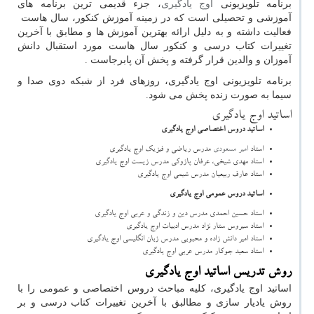
برنامه تلویزیونی
اوج یادگیری
، جزء قدیمی ترین برنامه های
آموزشی و تحصیلی است که در زمینه آموزش کنکور، سال هاست
فعالیت داشته و به دلیل ارائه بهترین آموزش ها و مطابق با آخرین
تغییرات کتاب درسی و کنکور سال هاست مورد استقبال دانش
آموزان و والدین قرار گرفته و پخش آن پابرجاست .
برنامه تلویزیونی اوج یادگیری، روزهای فرد از شبکه دوی صدا و
سیما به صورت زنده پخش می شود.
اساتید اوج یادگیری
اساتید دروس اختصاصی اوج یادگیری
استاد
امیر مسعودی
مدرس ریاضی و فیزیک اوج یادگیری
استاد مهدی شیخی، عرفان پازوکی مدرس زیست اوج یادگیری
استاد عارف ربیعیان مدرس شیمی اوج یادگیری
اساتید دروس عمومی اوج یادگیری
استاد حسین احمدی مدرس دین و زندگی و عربی اوج یادگیری
استاد سیروس ستار نژاد مدرس ادبیات اوج یادگیری
استاد امیر دانش زاده و محبوبی مدرس زبان انگلیسی اوج یادگیری
استاد سعید جوکار مدرس عربی اوج یادگیری
روش تدریس اساتید اوج یادگیری
اساتید اوج یادگیری، کلیه مباحث دروس اختصاصی و عمومی را با
روش یادیار سازی و مطالبق با آخرین تغییرات کتاب درسی و بر