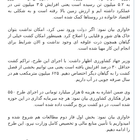
به ۵.۲ میلیون تن رسیده است یعنی افزایش ۳.۵ میلیون تنی در
عملکرد داشته ایم و ارزش زمین بالا رفته است و به شکلی به
اقتصاد خانواده در روستاها کمک شده است.
خاوازی بیان نمود: اگر
دولت
ورود نمی کرد، امکان نداشت بتوان
خاک های شور و قلیایی را اصلاح کرد. همینطور امکان کشت خیلی از
گیاهان همچون ذرت علوفه ای وجود نداشت و الان شرایط برای
انجام این کار مهیا شده است.
وزیر جهاد کشاورزی اظهار داشت: با اجرای این طرح، تراکم کشت
حداقل ۳۰ درصد افزایش یافته است یعنی می توانیم بخشی از فصل
کشت را به گیاهان دیگر اختصاص دهیم. ۶۲۵ میلیون مترمکعب هم در
سال صرفه جویی در آب داریم.
وی ضمن اشاره به هزینه ۵ هزار میلیارد تومانی در اجرای طرح ۵۵۰
هزار هکتاری کشاورزی بیان نمود: هر چه سرمایه گذاری در این حوزه
شده است، در دو کشت برنج برگشت داده شده است.
خاوازی بیان نمود: بخش اول فاز دوم مطالعات هم شروع شده و
امیدواریم با تأمین منابع مالی و تخصیص کامل وزارت نیرو، این طرح
را ادامه دهیم.