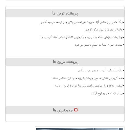
پربیننده ترین ها
زنگ خطر برای مناطق آزاد مدیریت غیرتخصصی بلای جان توسعه سرمایه گذاری
تقاضای احتیاط در بازار شکل گرفت
توضیحات سازمان استاندارد در رابطه با ترخیص کالاهای اساسی فاقد گواهی مبدأ
صندوق جبران خسارت صنایع تاسیس می شود
پربحث ترین ها
سایه سیاه یک رانت در صنعت خودروسازی
کدام گروههای کالایی مشمول واردات با رویه جدید ارز اشخاص شدند؟
استفاده حداکثری از ظرفیت موافقت نامه تجارت آزاد ایران و روسیه
ریزش قیمت خودرو اوج گرفت
جدیدترین ها