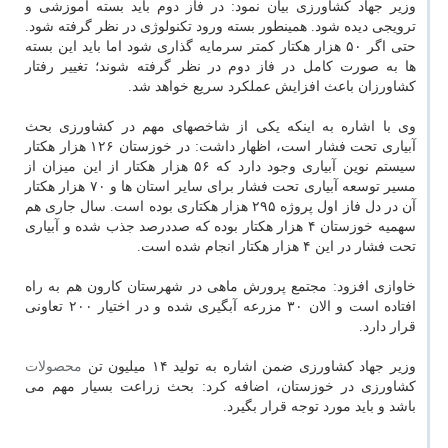
وزیر جهاد کشاورزی بیان نمود: در فاز دوم باید بسته آموزشی و
ترویجی دیده شود. همینطور بسته ورود تکنولوژی در نظر گرفته شود.
حتی اگر ۵۰ هزار هکتار کمتر سرمایه گذاری شود اما باید این بسته
ها به صورت کامل در فاز دوم در نظر گرفته شوند؛ تغییر رفتار
کشاورزان باعث افزایش عملکرد سریع خواهد شد.
وی با اشاره به اینکه یکی از شاخصهای مهم در کشاورزی بحث
آبیاری تحت فشار است، اظهار داشت: در خوزستان ۱۲۶ هزار هکتار
سیستم نوین آبیاری وجود دارد که ۵۶ هزار هکتار از این میزان از
مسیر توسعه آبیاری تحت فشار برای سایر استان ها و ۷۰ هزار هکتار
آن در دل فاز اول پروژه ۲۹۵ هزار هکتاری بوده است. سال جاری هم
سهمیه خوزستان ۴ هزار هکتار بوده که صددرصد جذب شده و آبیاری
تحت فشار در این ۴ هزار هکتار انجام شده است.
خاوازی افزود: مجتمع پرورش ماهی در شهرستان کارون هم به راه
افتاده است و الان ۳۰ مزرعه آبگیری شده و در اختیار ۲۰۰ تعاونی
قرار دارد.
وزیر جهاد کشاورزی ضمن اشاره به تولید ۱۴ میلیون تن
محصولات
کشاورزی در خوزستان، اضافه کرد: بحث زراعت بسیار مهم می
باشد و باید مورد توجه قرار بگیرد.