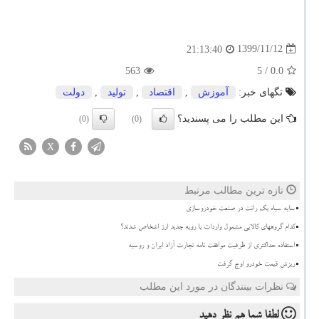
1399/11/12
21:13:40
563
/ 5
0.0
تگهای خبر:
آموزش
,
اقتصاد
,
تولید
,
دولت
این مطلب را می پسندید؟
(0)
(0)
X
تازه ترین مطالب مرتبط
سایه سیاه یک رانت در صنعت خودروسازی
کدام گروههای کالایی مشمول واردات با رویه جدید ارز اشخاص شدند؟
استفاده حداکثری از ظرفیت موافقت نامه تجارت آزاد ایران و روسیه
ریزش قیمت خودرو اوج گرفت
نظرات بینندگان در مورد این مطلب
لطفا شما هم
نظر دهید