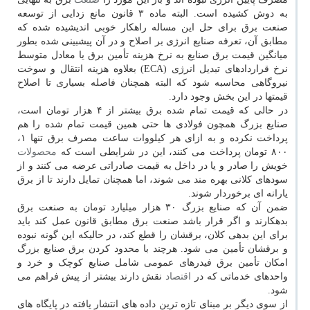
به دوش کشیده است. البته ماده ۳ قانون مانع زدایی از توسعه
صنعت برق برای حل این مساله راهکار خوبی اندیشیده شده که
مطابق آن، تعرفه صنایع انرژی بر اصلاح و در آن پیشبینی شده بطور
میانگین قیمت برق صنایع به نرخ هزینه تأمین برق یا معادل متوسط
نرخ قراردادهای تبدیل انرژی (ECA) بعلاوه هزینه انتقال و سوخت
نیروگاهی محاسبه شود که البته همچنان فاصله بسیاری تا اصلاح
قیمتها در این بخش وجود دارد.
در حالی که قیمت تمام شده برق بیشتر از ۴ هزار تومان است،
صنایع بزرگ همچون فولادی ها حتی همین قیمت تمام شده را هم
پرداخت نکرده و به ازای هر کیلووات ساعت مصرف برق تنها ۱،
۸۰۰ تومان پرداخت می کنند، این در شرایطی است که
محصولات
خویش را صادر و یا در داخل به قیمت صادراتی عرضه می کنند و از
سودهای کلانی بهره مند می شوند، اما همچنان تمایل دارند تا از برق
یارانه ای برخوردار شوند.
ضمن آن که صنایع بزرگ ۳۰ هزار میلیارد تومان به صنعت برق
بدهکارند و اگر قرار باشد صنعت برق مطابق قانون عمل کند باید
برای این بدهی کلان، برقشان را قطع کند، در حالیکه این گونه نبوده
و برقشان تأمین می شود. هرچند با محدود کردن برق صنایع بزرگ
امکان تأمین برق فیدرهای عمومی شامل صنایع کوچک و خرد و
واحدهای خدماتی که در
اقتصاد
نقش دارند بیشتر از پیش فراهم می
شود.
از سوی دیگر بر مبنای تازه ترین داده های انتشار یافته در پایگاه های