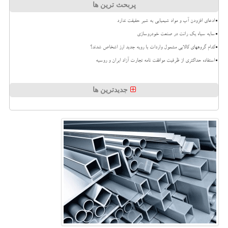
پربحث ترین ها
ادعای افزودن آب و مواد شیمیایی به شیر حقیقت ندارد
سایه سیاه یک رانت در صنعت خودروسازی
کدام گروههای کالایی مشمول واردات با رویه جدید ارز اشخاص شدند؟
استفاده حداکثری از ظرفیت موافقت نامه تجارت آزاد ایران و روسیه
جدیدترین ها