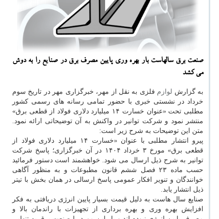
صنعت برق سالهاست بار بهره وری پایین مصرف برق در صنایع را به دوش
می کشد
به گزارش
لوازم
فلزی به نقل از مهر، خبرگزاری مهر در تاریخ سوم
خرداد در نشستی خبری با حضور تمامی رسانه های رسمی کشور
مطلبی تحت «عنوان خسارت ۱۴ میلیارد دلاری فولاد از قطعی برق»
منتشر نمود و شرکت توانیر در واکنش به آن توضیحاتی ارائه نمود.
متن این توضیحات به شرح زیر است:
پیرو انتشار مطلبی با عنوان «خسارت ۱۴ میلیارد دلاری فولاد از
قطعی برق» مورخ ۳ خرداد ۱۴۰۴ در آن خبرگزاری؛ پاسخ شرکت
توانیر به شرح ذیل ارسال می شود. خواهشمند است دستور فرمائید
حسب ماده ۲۳ فصل ششم قانون مطبوعات و به منظور آگاهی
خوانندگان و تنویر افکار عمومی پاسخ ارسالی در همان بخش با تیتر
ذیل انتشار یابد.
صنایع سال هاست به دلیل قیمت بسیار پایین انرژی دریافتی به فکر
افزایش بهره وری و بهره برداری از تجهیزات با راندمان بالا و
مصرف پایین انرژی نبوده اند و بار این مورد را
صنعت
برق به تنهایی