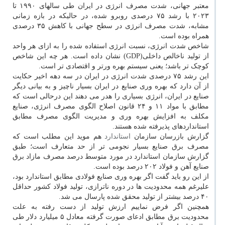
معتبر جهانی، شدت مصرف انرژی در ایران طی سالهای ۱۹۹۰ تا
۲۰۲۳ با رشد ۷۵ درصدی روبرو شده، در حالیکه در بازه زمانی
مشابه، شدت مصرف انرژی در سطح جهانی با کاهش ۳۵ درصدی
همراه بوده است.
شاخص شدت انرژی، نسبت انرژی استفاده شده را به ازای هر واحد
از تولید ناخالص داخلی(GDP) نشان داده است. هر چه این شاخص
کوچک تر باشد؛ یعنی سیستم بهره ورتر و اقتصادی تر است.
این رشد ۷۵ درصدی شدت انرژی در ایران در سه دهه اخیر حکایت
از آن دارد که بهره وری صنایع در ایران بسیار ناچیز و به بیانی دیگر
صنایع در ایران، انرژی بسیاری را هدر می دهند این درحالی است که
مطابق با مواد ۱۱ و ۲۴ قانون اصلاح الگوی مصرف انرژی، صنایع
مکلف به افزایش بهره وری و مدیریت الگوی مصرف مطابق
استانداردهای پذیرفته شده هستند.
گزارش بازرسان سازمان
استاندارد
هم موید این مطلب است که
مصرف برق صنایع بسیار نجومی تر از حد متعارف است؛ طبق
گزارش سازمان استاندارد در مورد متوسط درصد مصرف مازاد برق
صنایع آهن و فولاد ۲۰۲ درصد بوده است.
از این رو باید گفت اگر بهره وری صنایع فولادی مطابق استاندارد بود،
علیرغم همه محدودیت ها در دوره ناترازی، تولید فولاد کشور حداقل
۴۰ درصد بیشتر از تولید محقق شده پارسال می شد.
همچنین اگر فرض نماییم ارزش تولید از دست رفته به علت
محدودیت برق مطابق ادعای صورت گرفته معادل ۵ میلیارد دلار طی