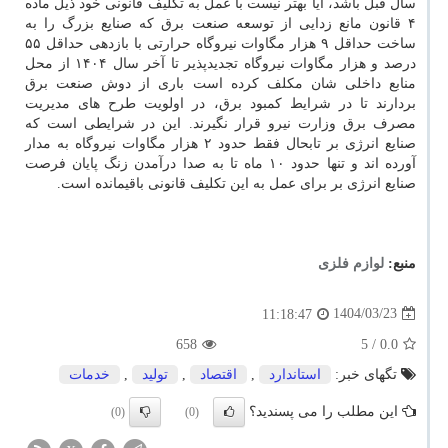
سال قبل باشد، آیا بهتر نیست با عمل به تکلیف قانونی خود ذیل ماده
۴ قانون مانع زدایی از توسعه صنعت برق که صنایع بزرگ را به
ساخت حداقل ۹ هزار مگاوات نیروگاه حرارتی با بازدهی حداقل ۵۵
درصد و هزار مگاوات نیروگاه تجدیدپذیر تا آخر سال ۱۴۰۴ از محل
منابع داخلی شان مکلف کرده است باری از دوش صنعت برق
بردارند تا در شرایط کمبود برق، در اولویت طرح های مدیریت
مصرف برق وزارت نیرو قرار نگیرند. این در شرایطی است که
صنایع انرژی بر تابحال فقط حدود ۲ هزار مگاوات نیروگاه به مدار
آورده اند و تنها حدود ۱۰ ماه تا به صدا درآمدن زنگ پایان فرصت
صنایع انرژی بر برای عمل به این تکلیف قانونی باقیمانده است.
منبع:
لوازم فلزی
1404/03/23
11:18:47
658
/ 5
0.0
تگهای خبر:
استاندارد
,
اقتصاد
,
تولید
,
خدمات
این مطلب را می پسندید؟
(0)
(0)