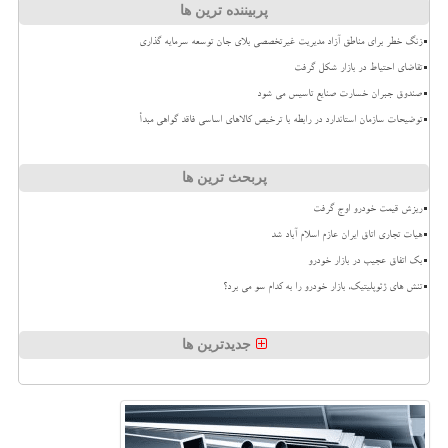
پربیننده ترین ها
زنگ خطر برای مناطق آزاد مدیریت غیرتخصصی بلای جان توسعه سرمایه گذاری
تقاضای احتیاط در بازار شکل گرفت
صندوق جبران خسارت صنایع تاسیس می شود
توضیحات سازمان استاندارد در رابطه با ترخیص کالاهای اساسی فاقد گواهی مبدأ
پربحث ترین ها
ریزش قیمت خودرو اوج گرفت
هیات تجاری اتاق ایران عازم اسلام آباد شد
بک اتفاق عجیب در بازار خودرو
تنش های ژئوپلیتیک، بازار خودرو را به کدام سو می برد؟
جدیدترین ها