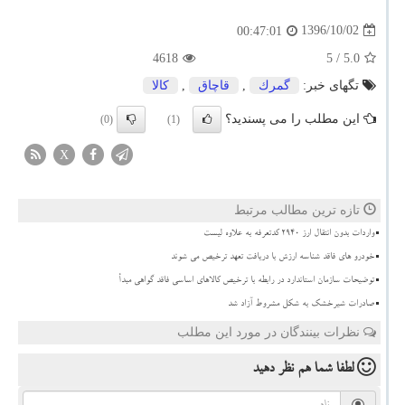
1396/10/02
00:47:01
4618
/ 5
5.0
تگهای خبر:
گمرك
,
قاچاق
,
كالا
این مطلب را می پسندید؟
(0)
(1)
X
تازه ترین مطالب مرتبط
واردات بدون انتقال ارز ۲۹۴۰ کدتعرفه به علاوه لیست
خودرو های فاقد شناسه ارزش با دریافت تعهد ترخیص می شوند
توضیحات سازمان استاندارد در رابطه با ترخیص کالاهای اساسی فاقد گواهی مبدأ
صادرات شیرخشک به شکل مشروط آزاد شد
نظرات بینندگان در مورد این مطلب
لطفا شما هم
نظر دهید