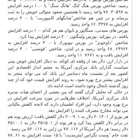
رسید، شاخص بورس هنگ كنگ "هانگ سنگ" با ۰. ۱ درصد افزایش
به ۳۰۵۹۷. ۷۸ واحد رسید تا هشتمین صعود متوالی خویش را به ثبت
برساند و در چین هم شاخص"شانگهای كامپوزیت" با ۰. ۳ درصد
افزایش به ۳۳۷۷. ۶۶ واحد رسید.
بورس های سیدنی، سنگاپور و تایوان هم هر كدام ۰. ۱ درصد افزایش
یافتند، در نیوزلند، بورس ولینگتون ۰. ۲ درصد افزایش پیدا كرد.
شاخص "داوجونز" در بورس نیویورك با ۰. ۴ درصد افزایش به
۲۴۹۲۲. ۶۸ واحد رسید و در لندن، شاخص "فوتسی" ۰. ۳ درصد
افزایش یافت و به ۷۶۷۱. ۱۱ واحد رسید.
در
بازار
ارز، دلار بعد از وقفه ای كوتاه، به دنبال افزایش خوش بینی
سیاست گذاران بانك مركزی آمریكا به چشم انداز اقتصادی این
كشور بعد از نشست ماه دسامبر این بانك كه می تواند منجر به
افزایش بیشتر نرخ بهره شود، به روند افزایش قیمت خود كه از چند
روز گذشته تابحال وجود داشته است ادامه داد.
در حالی كه تحلیل گران گفتند كه بین بعضی از اعضای هیات مدیره
بانك مركزی آمریكا، اختلاف نظرهایی در مورد سرعت افزایش در
نرخ بهره وجود دارد، این افراد اطمینان دارند كه لایحه كاهش مالیاتی
می تواند مخارج مصرف كننده را افزایش دهد.
هر یورو از ۱. ۲۰۱۴ دلار به ۱. ۲۰۰۹ دلار كاهش یافت؛ ارزش پوند هم
در برابر دلار كاهش پیدا كرد و هر پوند از ۱. ۳۵۱۵ دلار به ۱. ۳۵۱۰
دلار رسید؛ هر دلار آمریكا از ۱۱۲. ۷۷ ین ژاپن به ۱۱۲. ۵۲ ین رسید.
نفت خام "وست تگزاس اینترمدیت" با ۱۵ سنت افزایش به ۶۱. ۷۸