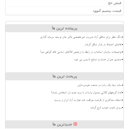
فیش حج
قیمت بیسیم کنوود
پربیننده ترین ها
زنگ خطر برای مناطق آزاد مدیریت غیرتخصصی بلای جان توسعه سرمایه گذاری
تقاضای احتیاط در بازار شکل گرفت
توضیحات سازمان استاندارد در رابطه با ترخیص کالاهای اساسی فاقد گواهی مبدأ
صندوق جبران خسارت صنایع تاسیس می شود
پربحث ترین ها
سایه سیاه یک رانت در صنعت خودروسازی
کدام گروههای کالایی مشمول واردات با رویه جدید ارز اشخاص شدند؟
استفاده حداکثری از ظرفیت موافقت نامه تجارت آزاد ایران و روسیه
ریزش قیمت خودرو اوج گرفت
جدیدترین ها