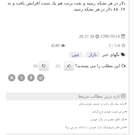
دلار در هر بشكه رسید و نفت برنت هم یك سنت افزایش یافت و به
۶۷. ۸۵ دلار در هر بشكه رسید.
1396/10/14
20:27:30
4549
/ 5
5.0
تگهای خبر:
بازار
,
چین
این مطلب را می پسندید؟
(0)
(1)
X
تازه ترین مطالب مرتبط
سایه سیاه یک رانت در صنعت خودروسازی
ریزش قیمت خودرو اوج گرفت
بک اتفاق عجیب در بازار خودرو
تنش های ژئوپلیتیک، بازار خودرو را به کدام سو می برد؟