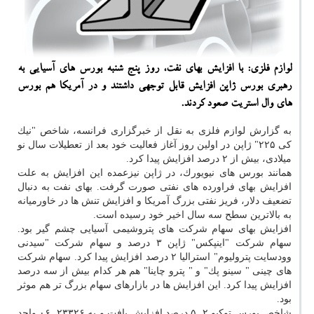
لوازم فلزی: با افزایش بهای نفت، روز پنج شنبه بورس های آسیایی به
رهبری بورس ژاپن افزایش قابل توجهی داشتند و در آمریكا هم بورس
های وال استریت صعود كردند.
به گزارش لوازم فلزی به نقل از خبرگزاری فرانسه، شاخص "نیك
كی ۲۲۵" ژاپن در اولین روز آغاز فعالیت خود بعد از تعطیلات سال نو
میلادی، بیش از ۲ درصد افزایش پیدا كرد.
همانند بورس های نیویورك، در ژاپن نیزعمده این افزایش به علت
افزایش بهای فراورده های نفتی صورت گرفت. بهای نفت به دنبال
تضعیف دلار، فریز نفتی بزرگ آمریكا و افزایش تنش ها در خاورمیانه
به بالاترین سطح سه سال اخیر خود رسیده است.
افزایش بهای سهام شركت های پتروشیمی آسیایی چشم گیر بود.
سهام شركت "اینپكس" ژاپن ۳ درصد و سهام شركت "سیدنی
وودسایت پترولیوم" استرالیا ۲ درصد افزایش پیدا كرد. سهام شركت
های چینی " سینو پك" و " پترو چاینا" هم هر كدام بیش از سه درصد
افزایش پیدا كرد. این افزایش ها در بازارهای سهام بزرگ تر هم موثر
بود.
شاخص بورس توكیو ۲. ۵ درصد افزایش یافت و به ۲۳۳۲۶. ۰۶ واحد