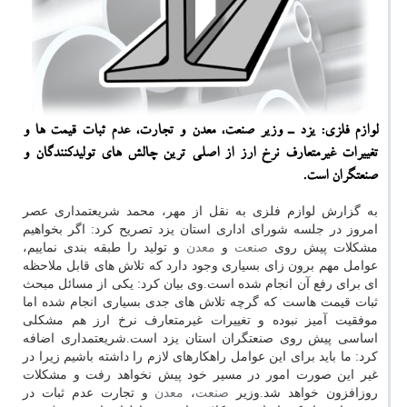
لوازم فلزی: یزد ـ وزیر صنعت، معدن و تجارت، عدم ثبات قیمت ها و
تغییرات غیرمتعارف نرخ ارز از اصلی ترین چالش های تولیدكنندگان و
صنعتگران است.
به گزارش لوازم فلزی به نقل از مهر، محمد شریعتمداری عصر
امروز در جلسه شورای اداری استان یزد تصریح كرد: اگر بخواهیم
مشكلات پیش روی
صنعت
و
معدن
و تولید را طبقه بندی نماییم،
عوامل مهم برون زای بسیاری وجود دارد كه تلاش های قابل ملاحظه
ای برای رفع آن انجام شده است.وی بیان كرد: یكی از مسائل مبحث
ثبات قیمت هاست كه گرچه تلاش های جدی بسیاری انجام شده اما
موفقیت آمیز نبوده و تغییرات غیرمتعارف نرخ ارز هم مشكلی
اساسی پیش روی صنعتگران استان یزد است.شریعتمداری اضافه
كرد: ما باید برای این عوامل راهكارهای لازم را داشته باشیم زیرا در
غیر این صورت امور در مسیر خود پیش نخواهد رفت و مشكلات
روزافزون خواهد شد.وزیر
صنعت
،
معدن
و تجارت عدم ثبات در