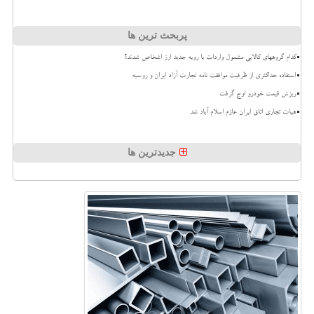
پربحث ترین ها
کدام گروههای کالایی مشمول واردات با رویه جدید ارز اشخاص شدند؟
استفاده حداکثری از ظرفیت موافقت نامه تجارت آزاد ایران و روسیه
ریزش قیمت خودرو اوج گرفت
هیات تجاری اتاق ایران عازم اسلام آباد شد
جدیدترین ها