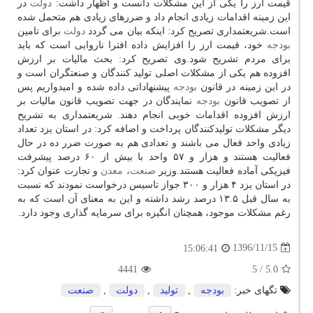
قیمت ارز را یكی از این مشكلات دانست و اظهار داشت:
دولت
در
این زمینه اقدامات زیادی انجام داد و ضررهای زیادی هم متحمل شده
است.شریعتمداری تصریح كرد: اینكه بیان می گردد
دولت
برای تامین
بودجه
خود، قیمت ارز را افزایش داده افترا ناروایی است كه باید
برای مردم تشریح شود.وی تصریح كرد: بحث مالیات بر ارزش
افزوده هم یكی از مشكلات اصلی تولید كنندگان و صنعتگران است و
در این زمینه در قانون
بودجه
پیشنهاداتی داده شده و امیدواریم پس
از تصویب قانون
بودجه
نمایندگان در جهت تصویب قانون مالیات بر
ارزش افزوده اقدامات خوبی انجام دهند. شریعتمداری به تشریح
دیگر مشكلات تولیدكنندگان پرداخت و اضافه كرد: در استان یزد تعداد
زیادی واحد فعال می باشند و تعدادی هم به صورت ضرر ده در حال
فعالیت هستند و هزار و ۵۷ واحد با بیش از ۶۰ درصد پیشرفت
فیزیكی آماده فعالیت هستند.وزیر
صنعت
،
معدن
و تجارت عنوان كرد:
در استان یزد ۴ هزار و ۳۰۰ جواز تاسیس درخواست نمودند كه نسبت
به سال قبل ۱۳.۵ درصد رشد داشته و این به معنای آن است كه به
رغم مشكلات موجود، همچنان انگیزه برای سرمایه گذاری وجود دارد.
1396/11/15
15:06:41
4441
/ 5
5.0
تگهای خبر:
بودجه
,
تولید
,
دولت
,
صنعت