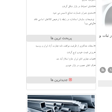
سرمایه گذاری
تقاضای احتیاط در بازار شکل گرفت
صندوق جبران خسارت صنایع تاسیس می شود
توضیحات سازمان استاندارد در رابطه با ترخیص کالاهای اساسی فاقد
گواهی مبدأ
 ثبات و
پربحث ترین ها
استفاده حداکثری از ظرفیت موافقت نامه تجارت آزاد ایران و روسیه
ریزش قیمت خودرو اوج گرفت
هیات تجاری اتاق ایران عازم اسلام آباد شد
بک اتفاق عجیب در بازار خودرو
X
جدیدترین ها