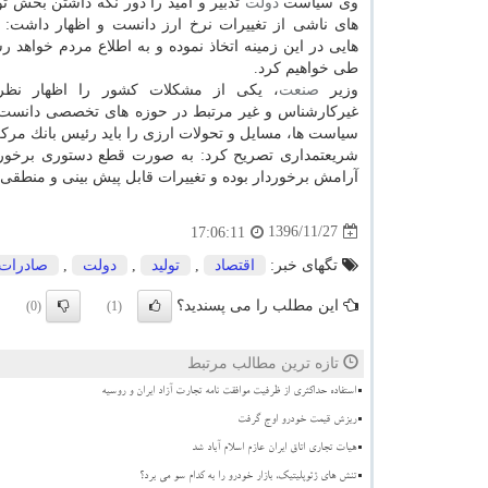
وی سیاست
دولت
تدبیر و امید را دور نگه داشتن بخش ت
های ناشی از تغییرات نرخ ارز دانست و اظهار داشت:
هایی در این زمینه اتخاذ نموده و به اطلاع مردم خواهد ر
طی خواهیم كرد.
وزیر
صنعت
، یكی از مشكلات كشور را اظهار نظر 
غیركارشناس و غیر مرتبط در حوزه های تخصصی دانست 
سیاست ها، مسایل و تحولات ارزی را باید رئیس بانك مركز
شریعتمداری تصریح كرد: به صورت قطع دستوری برخور
آرامش برخوردار بوده و تغییرات قابل پیش بینی و منطقی 
1396/11/27
17:06:11
تگهای خبر:
اقتصاد
,
تولید
,
دولت
,
صادرات
این مطلب را می پسندید؟
(0)
(1)
تازه ترین مطالب مرتبط
استفاده حداکثری از ظرفیت موافقت نامه تجارت آزاد ایران و روسیه
ریزش قیمت خودرو اوج گرفت
هیات تجاری اتاق ایران عازم اسلام آباد شد
تنش های ژئوپلیتیک، بازار خودرو را به کدام سو می برد؟