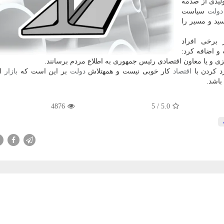
ولیدی از صدمه
دولت
سیاست
سید و مسیر را
برخی افراد
و اضافه كرد:
ی و یا معاون اقتصادی رئیس جمهوری به اطلاع مردم برسانند.
د كردن با
اقتصاد
كار خوبی نیست و همه­­تلاش
دولت
بر این است كه
بازار
از
باشد.
4876
/ 5
5.0