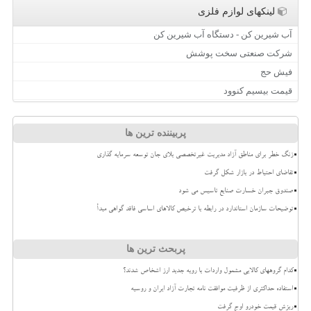
لینکهای لوازم فلزی
آب شیرین کن - دستگاه آب شیرین کن
شرکت صنعتی سخت پوشش
فیش حج
قیمت بیسیم کنوود
پربیننده ترین ها
زنگ خطر برای مناطق آزاد مدیریت غیرتخصصی بلای جان توسعه سرمایه گذاری
تقاضای احتیاط در بازار شکل گرفت
صندوق جبران خسارت صنایع تاسیس می شود
توضیحات سازمان استاندارد در رابطه با ترخیص کالاهای اساسی فاقد گواهی مبدأ
پربحث ترین ها
کدام گروههای کالایی مشمول واردات با رویه جدید ارز اشخاص شدند؟
استفاده حداکثری از ظرفیت موافقت نامه تجارت آزاد ایران و روسیه
ریزش قیمت خودرو اوج گرفت