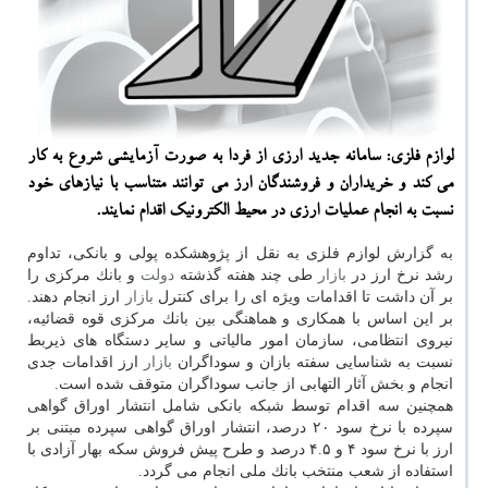
لوازم فلزی: سامانه جدید ارزی از فردا به صورت آزمایشی شروع به كار
می كند و خریداران و فروشندگان ارز می توانند متناسب با نیازهای خود
نسبت به انجام عملیات ارزی در محیط الكترونیك اقدام نمایند.
به گزارش لوازم فلزی به نقل از پژوهشكده پولی و بانكی، تداوم
رشد نرخ ارز در
بازار
طی چند هفته گذشته
دولت
و بانك مركزی را
بر آن داشت تا اقدامات ویژه ای را برای كنترل
بازار
ارز انجام دهند.
بر این اساس با همكاری و هماهنگی بین بانك مركزی قوه قضائیه،
نیروی انتظامی، سازمان امور مالیاتی و سایر دستگاه های ذیربط
نسبت به شناسایی سفته بازان و سوداگران
بازار
ارز اقدامات جدی
انجام و بخش آثار التهابی از جانب سوداگران متوقف شده است.
همچنین سه اقدام توسط شبكه بانكی شامل انتشار اوراق گواهی
سپرده با نرخ سود ۲۰ درصد، انتشار اوراق گواهی سپرده مبتنی بر
ارز با نرخ سود ۴ و ۴.۵ درصد و طرح پیش فروش سكه بهار آزادی با
استفاده از شعب منتخب بانك ملی انجام می گردد.