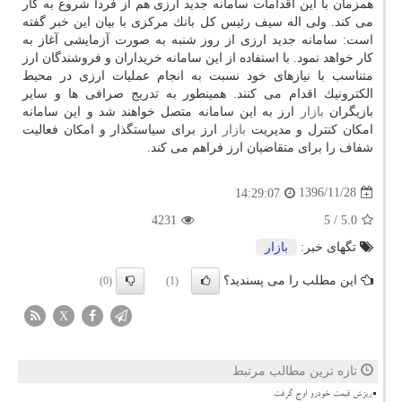
همزمان با این اقدامات سامانه جدید ارزی هم از فردا شروع به كار
می كند. ولی اله سیف رئیس كل بانك مركزی با بیان این خبر گفته
است: سامانه جدید ارزی از روز شنبه به صورت آزمایشی آغاز به
كار خواهد نمود. با استفاده از این سامانه خریداران و فروشندگان ارز
متناسب با نیازهای خود نسبت به انجام عملیات ارزی در محیط
الكترونیك اقدام می كنند. همینطور به تدریج صرافی ها و سایر
بازیگران
بازار
ارز به این سامانه متصل خواهند شد و این سامانه
امكان كنترل و مدیریت
بازار
ارز برای سیاستگذار و امكان فعالیت
شفاف را برای متقاضیان ارز فراهم می كند.
1396/11/28
14:29:07
4231
/ 5
5.0
تگهای خبر:
بازار
این مطلب را می پسندید؟
(0)
(1)
X
تازه ترین مطالب مرتبط
ریزش قیمت خودرو اوج گرفت