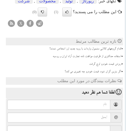
تگهای خبر:
رپورتاژ
,
تولید
,
محصولات
,
شركت
این مطلب را می پسندید؟
(0)
(1)
X
تازه ترین مطالب مرتبط
کدام گروههای کالایی مشمول واردات با رویه جدید ارز اشخاص شدند؟
استفاده حداکثری از ظرفیت موافقت نامه تجارت آزاد ایران و روسیه
ریزش قیمت خودرو اوج گرفت
اگر بنزین گران شود، قیمت خودرو چه تغییری می کند؟
نظرات بینندگان در مورد این مطلب
لطفا شما هم
نظر دهید