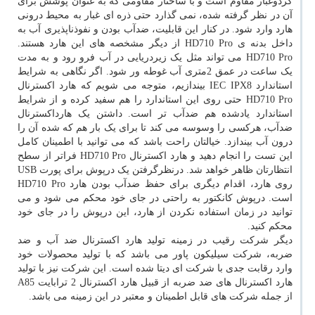
گردوغبار مقاوم است و با ساختار مقاومی که به عنوان پوشش برای
آن در نظر گرفته شده، نمی گذارد حتی ذره ای غبار به محیط درونی
هارد وارد شود. در کنار این قابلیت، ضدآب بودن و نفوذناپذیری آب به
داخل بدنه ی HD710 Pro از دیگر مشخصه های این هارد هستند.
HD710 Pro می تواند مثل یک زیردریایی در آب فرو رود و به مدت
یک ساعت در عمق 2متری آب غوطه ور شود. اگر نگاهی به شرایط
استاندارد IEC IPX8 بیندازیم، متوجه می شویم که هارد اکسترنال
HD710 Pro حتی روی این استاندارد را هم سفید کرده و از شرایط
استاندارد یادشده هم ضدآب تر است. داشتن یک هارداکسترنال
ضدآب، هرکسی را وسوسه می کند تا برای یک بار هم که شده آن را
درون آب بیندازد. خیالتان راحت باشد که می توانید با اطمینان کامل
این تست را انجام دهید و هارد اکسترنال HD710 Pro فراتر از سطح
انتظارتان ظاهر خواهد شد. درنظرگرفتن یک درپوش برای پورت USB
روی هارد، اقدام دیگری برای حفظ ضدآب بودن هارد HD710 Pro
است. درپوش کانکتور به راحتی در جای خود محکم می شود و می
توانید در زمان استفاده نکردن از هارد، این درپوش را در جای خود
محکم کنید.
دیگر شرکت رقیب در زمینه تولید هارد اکسترنال ضد آب و ضد
ضربه، شرکت سیلیکون پاور می باشد که با تولید محصولات خود
وارد رقابت جدی با شرکت ای دیتا شده است. این شرکت نیز با تولید
هارد اکسترنال های ضد ضربه از قبیل هارد اکسترنال 2 ترابایت A85
از جمله شرکت های قابل اطمینان و معتبر در این زمینه می باشد.