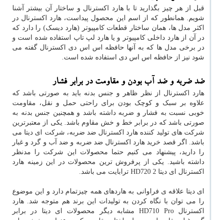
قبل از هر چیز بگذارید تا با هارد اکسترنال و ساختار آن بیشتر آشنا
شویم. همانطور که از اسم این محصول پیداست، هارد اکسترنال در
اکثر مدل ها، همان ساختار قطعات کامپیوتر (هارد دیسک) را دارد که
در آن از هارد داخلی کامپیوتر و یا هارد لپ تاپ استفاده شده است و
در برخی مدل ها که به آنها حافظه اس اس دی اکسترنال گفته می
شود نیز از حافظه اس اس دی استفاده شده است.
ضد ضربه و ضد آب بودن و مقاومت در برابر فشار
هارد اکسترنال از نظر ظاهر و جنس بدنه باید به صورتی باشد که
علاوه بر سبک و کوچک بودن برای راحتی حمل و نقل، مقاومت
خوبی نسبت به فشار و ضربه داشته باشد و همچنین جنس بدنه به
صورتی باشد که در برابر خط و خش مقاوم باشد. یکی از معتبرترین
شرکت های تولید کننده هارد اکسترنال ضد ضربه، شرکت ای دیتا می
باشد. اگر قصد خرید هارد اکسترنال ضد ضربه و ضد آب و گرد و غبار
را دارید، پیشنهاد می کنیم حتما محصولات این شرکت را مدنظر
داشته باشید. یکی از پرفروش ترین محصولات در این زمینه هارد
اکسترنال ای دیتا HD720 2 ترابایت می باشد.
ای دیتا علاقه ی فراوانی به هاردهای همه چیزتمام دارد و این موضوع
را می توان با نگاه کردن به تولیدات این برند هم متوجه شد. هارد
اکسترنال HD710 Pro مشابه دیگر محصولات ای دیتا در برابر