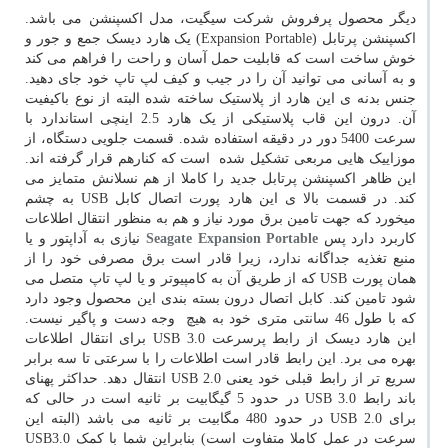
دیگر محصول پرفروش شرکت سیگیت، مدل اکسپنشن می باشد.
اکسپنشن پرتابل (Expansion Portable) یک هارد دیسک جمع و جور و
خوش ساخت است که قابلیت حمل آسان و راحت را فراهم می کند
و به آسانی می توانید آن را در جیب و کیف لپ تاپ خود جای دهید.
جنس بدنه ی این هارد از پلاستیک ساخته شده البته از نوع باکیفیت
آن. درون این قاب پلاستیکی از یک هارد 2.5 اینچی استاندارد با
سرعت 5400 دور در دقیقه استفاده شده. قسمت جلویی دستگاه، از
موزاییک هایی مربعی تشکیل شده است که کنارهم قرار گرفته اند.
این ظاهر اکسپنشن پرتابل جدید را کاملا از هم نسلانش متمایز می
کند. در قسمت بالا ی این هارد پورت اتصال کابل USB به چشم
میخورد که جهت تامین برق مورد نیاز و هم به منظور انتقال اطلاعات
کاربرد دارد پس
Seagate Expansion Portable
نیازی به آداپتور و یا
منبع تغذیه جداگانه ندارد، زیرا قادر است برق مصرفی خود را از
همان پورت USB که از طریق آن به کامپیوتر و یا لپ تاپ متصل می
شود تامین کند. کابل اتصال درون بسته بندی این محصول وجود دارد
که با طول 46 سانتی متری خود به هیچ وجه دست و پاگیر نیست.
این هارد دیسک از رابط پرسرعت USB 3.0 برای انتقال اطلاعات
بهره می برد. این رابط قادر است اطلاعات را با سرعتی تا سه برابر
سریع تر از رابط قبلی خود یعنی USB 2.0 انتقال دهد. حداکثر پهنای
باند رابط USB 3.0 در حدود 5 گیگابیت بر ثانیه است در حالی که
برای USB 2.0 در حدود 480 مگابیت بر ثانیه می باشد (البته این
سرعت در عمل کاملا متفاوت است) بنابراین شما با کمک USB3.0