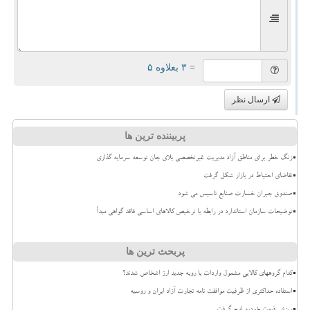
= ۳ بعلاوه ۵
ارسال نظر
پربیننده ترین ها
زنگ خطر برای مناطق آزاد مدیریت غیرتخصصی بلای جان توسعه سرمایه گذاری
تقاضای احتیاط در بازار شکل گرفت
صندوق جبران خسارت صنایع تاسیس می شود
توضیحات سازمان استاندارد در رابطه با ترخیص کالاهای اساسی فاقد گواهی مبدأ
پربحث ترین ها
کدام گروههای کالایی مشمول واردات با رویه جدید ارز اشخاص شدند؟
استفاده حداکثری از ظرفیت موافقت نامه تجارت آزاد ایران و روسیه