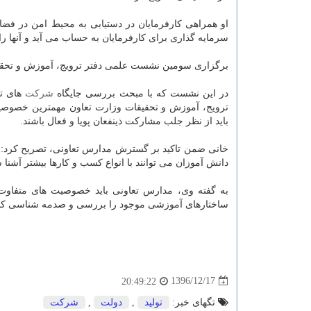
او همراهی كارفرمایان در دستیابی به محیط امن در فض
سرمایه گذاری برای كارفرمایان به حساب می آید و آنها را 
برگزاری سومین نشست علمی دفتر ترویج، آموزش و تحقیقات
در این نشست كه با مبحث بررسی جایگاه
شركت
های تع
ترویج، آموزش و تحقیقات وزارت تعاون مهمترین خصوصی
باید از نظر جلب مشاركت ذینفعان پویا و فعال باشند.
خانی ضمن تاكید بر گسترش مدارس تعاونی، تصریح كرد: 
دانش آموزان می توانند با انواع كسب و كارها بیشتر آشنا 
به گفته وی، مدارس تعاونی باید خصوصیت های متفاوت ت
ساختارهای آموزشی موجود را بررسی و صدمه شناسی كنن
1396/12/17
20:49:22
تگهای خبر:
تولید
,
دولت
,
شركت