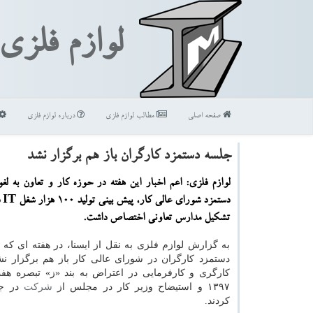
لوازم فلزی
صفحه اصلی
مطالب لوازم فلزی
درباره لوازم فلزی
جلسه دستمزد كارگران باز هم برگزار نشد
لوازم فلزی: اعم اخبار این هفته در حوزه كار و تعاون به لغ
دستم
تشكیل مدارس تعاونی اختصاص داشت.
به گزارش لوازم فلزی به نقل از ایسنا، در هفته ای ك
دستمزد كارگران در شورای عالی كار باز هم برگزار نشد
كارگری و كارفرمایی در اعتراض به بند «ز» تبصره ه
۱۳۹۷ و استیضاح وزیر كار در مجلس از
شركت
در جل
كردند.