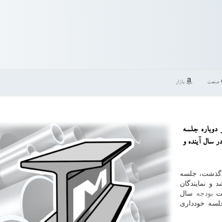
صنعت
بازار
و دوباره جلسه
زد شورای عالی كار، پیش بینی تولید ۱۰۰ هزار شغل IT در سال آینده و
ه گذشت، جلسه
 و نمایندگان
فت
بودجه
سال
سه خودداری