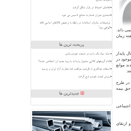
سرمایه گذاری
تقاضای احتیاط در بازار شکل گرفت
صندوق جبران خسارت صنایع تاسیس می شود
توضیحات سازمان استاندارد در رابطه با ترخیص کالاهای اساسی فاقد
گواهی مبدأ
ی داند.
فته زمان
پربحث ترین ها
ل پایدار
سایه سیاه یک رانت در صنعت خودروسازی
موجود در
کدام گروههای کالایی مشمول واردات با رویه جدید ارز اشخاص شدند؟
د موانع
استفاده حداکثری از ظرفیت موافقت نامه تجارت آزاد ایران و روسیه
د.
ریزش قیمت خودرو اوج گرفت
دی كه در طرح
حق بیمه
جدیدترین ها
اجتماعی
 و ارتقای