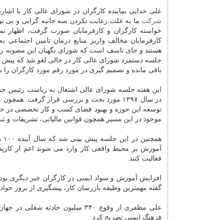
علی خدایی نماینده كارگران در شورای عالی كار با اشاره
شركت
ما به علت رعایت نكردن سه جانبه گرایی و بی ت
خواسته كارگران و كارفرمایان صورت گرفت، اظهار نمو
كارفرمایان مخالف واریز منابع درمان تامین اجتماعی ب
هستند و جای تاسف است كه شورای نگهبان این مصوبه را ك
جلسه دستمزد شورای عالی كار در حالی لغو شد كه پیش از ا
باقی مانده و تصمیم گیری در مورد رقم مورد كارگران را با
این هفته جلسه شورای عالی اشتغال به ریاست رئیس جمه
در سال ۱۳۹۷ مورد بحث و بررسی قرار گرفت. 
توسعه این حوزه و بهبود فضای كسب و كار تخصصی در حوز
موجود در این مسیر همچون قوانین مالیاتی، تشریفات و ثبت 
هم
آموزش بر محیط واقعی كار وارد می شوند اعم از كارپذ
فعالیت كنند.
افزایش آموزش و سواد ایمنی در كارگران خبر دیگری بود 
گفته مهمترین وظیفه بازرسان كار، پیشگیری از بروز حواد
علی مظفری از وقوع ۳۴۰ میلیون حا
فرهنگ ایمنی تصریح كرد.