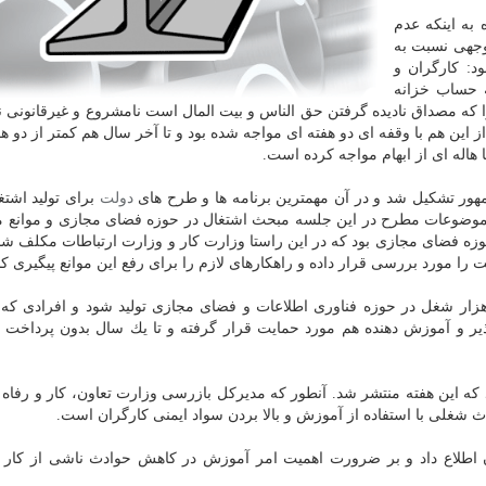
 به اینكه عدم
وجهی نسبت به
د: كارگران و
ه حساب خزانه
ه مصداق نادیده گرفتن حق الناس و بیت المال است نامشروع و غیرقانونی نم
ین هم با وقفه ای دو هفته ای مواجه شده بود و تا آخر سال هم كمتر از دو ه
 هاله ای از ابهام مواجه كرده است.
ور تشكیل شد و در آن مهمترین برنامه ها و طرح های
دولت
برای تولید اشتغا
همچون موضوعات مطرح در این جلسه مبحث اشتغال در حوزه فضای مجازی و موانع 
ه فضای مجازی بود كه در این راستا وزارت كار و وزارت ارتباطات مكلف شدن
را مورد بررسی قرار داده و راهكارهای لازم را برای رفع این موانع پیگیری كنن
چنین در این جلسه پیش بینی شد كه سال آینده ۱۰۰ هزار شغل در حوزه فناوری اطلاعات و فضای مجازی تولید شود و افرا
یر و آموزش دهنده هم مورد حمایت قرار گرفته و تا یك سال بدون پرداخت 
كه این هفته منتشر شد. آنطور كه مدیركل بازرسی وزارت تعاون، كار و رفاه 
ث شغلی با استفاده از آموزش و بالا بردن سواد ایمنی كارگران است.
دثه شغلی در جهان اطلاع داد و بر ضرورت اهمیت امر آموزش در كاهش حوادث ناشی از كار