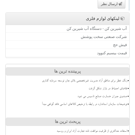
ارسال نظر
لینکهای لوازم فلزی
آب شیرین کن - دستگاه آب شیرین کن
شرکت صنعتی سخت پوشش
فیش حج
قیمت بیسیم کنوود
پربیننده ترین ها
زنگ خطر برای مناطق آزاد مدیریت غیرتخصصی بلای جان توسعه سرمایه گذاری
تقاضای احتیاط در بازار شکل گرفت
صندوق جبران خسارت صنایع تاسیس می شود
توضیحات سازمان استاندارد در رابطه با ترخیص کالاهای اساسی فاقد گواهی مبدأ
پربحث ترین ها
استفاده حداکثری از ظرفیت موافقت نامه تجارت آزاد ایران و روسیه