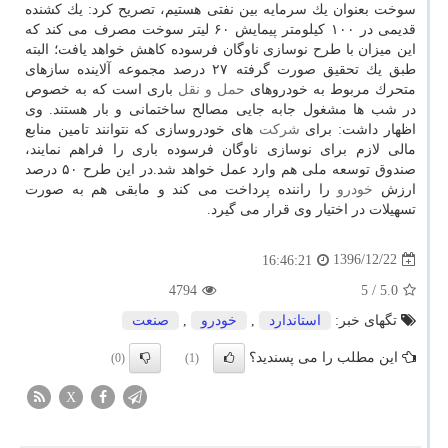
سوخت بعنوان یك سرمایه بین نفتی هستیم، تصریح كرد: یك كشنده
قدیمی در ۱۰۰ كیلومتر پیمایش ۶۰ لیتر سوخت مصرف می كند كه
این میزان با طرح نوسازی ناوگان فرسوده كاهش خواهد یافت؛ البته
طبق یك تحقیق صورت گرفته ۲۷ درصد مجموعه آلاینده سازهای
متحرك مربوط به خودروهای
حمل و نقل
باری است كه به خصوص
در شب ها مشغول جابه جایی مصالح ساختمانی و بار هستند. وی
اظهار داشت: برای
شركت
های خودروسازی كه نتوانند تامین منابع
مالی لازم برای نوسازی ناوگان فرسوده باری را فراهم نمایند،
صندوق توسعه ملی هم وارد عمل خواهد شد.در این طرح ۵۰ درصد
ارزش
خودرو
را راننده پرداخت می كند و مابقی هم به صورت
تسهیلات در اختیار وی قرار می گیرد.
1396/12/22
16:46:21
4794
/ 5
5.0
تگهای خبر:
استاندارد
,
خودرو
,
صنعت
این مطلب را می پسندید؟
(0)
(1)
X