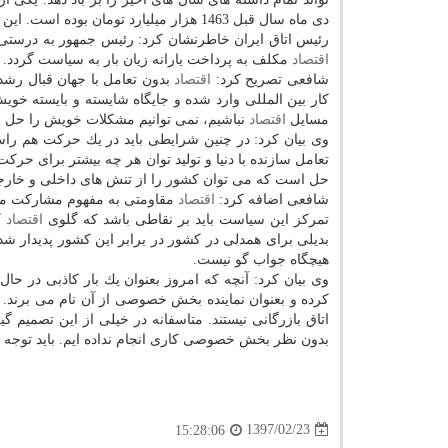
دی ماه سال قبل 1463 هزار میلیارد تومان بوده است. این انباشت نقدینگی در غیاب رشد تولید و عدم اصلاح نظام بانكی نتایج زیادی خواهد داشت.
رئیس اتاق ایران خاطرنشان كرد: رئیس جمهور به درست
اقتصاد
مكلف به پرداخت یارانه زیان بار به سیاست گردد.
شافعی تصریح كرد:
اقتصاد
بدون تعامل با جهان قبال رشد 
كار بین المللی وارد شده و جایگاه شایسته و بایسته خو
مسایل
اقتصاد
نباشیم، نمی توانیم مشكلات خویش را حل نما
وی بیان كرد: در چنین شرایطی باید در یك حركت هم راس
تعامل سازنده با دنیا و تولید توان هر چه بیشتر برای حر
حل است كه می توان كشور را از تنش های داخلی و خارج
شافعی اضافه كرد:
اقتصاد
مقاومتی به مفهوم مشاركت مر
تمركز این سیاست باید بر نقاطی باشد كه گلوی
اقتصاد
ك
بدیلی برای همدلی در كشور در برابر این كشور پدیدار شده
هیچگاه جواب گو نیست.
وی بیان كرد: آنچه كه امروز بعنوان یك بار كاذبی در ح
كرده و بعنوان نماینده بخش خصوصی از آن نام می برند. در
اتاق بازرگانی نیستند. متاسفانه در خیلی از این تصم
بدون نظر بخش خصوصی كاری انجام نداده ایم. باید توجه 
1397/02/23
15:28:06