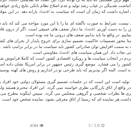
ی اشاره داشت كه زمان آن است كه سیاست به
اقتصاد
یارانه دهد. در این موقع
نیست. شرایط به صورت ناگفته ای ما را با این مورد مواجه می كند كه باید د
یش را به دست آوریم.
اقتصاد
ما دچار ضعف های عمیقی است. اگر از درون قاد
ییم. در واقع ما باید بدانیم ضعف های درونی ما چه بوده است.
تا محور تصمیمات حاكمیت تصمیم سازی برای خروج پایدار از بحران های كشو
كت به سمت افزایش توان صادراتی كشور باید سیاست ما در برابر ترامپ باشد. با
ی نجات داد. این همان سیاست های
اقتصاد
مقاومتی است.
دم در انتخاب سیاست ها و رویكرد اقتصادی كشور است كه كاملا فراموش ش
شور را می فشارد. موضع گیری رئیس جمهور در برابر امریكا نشان داده ا
 است. البته اگر بپذیریم كه باید طرحی نو در اندازیم و روش های كهنه پوسی
ال تولید است این است كه در جلسات تصمیم گیری مسئولان دولتی خود افراد را
 واقع از اتاق بازرگانی نظری خواسته نمی گردد. این افراد محترم هستند ولی
یم گیری ها نظرات شخصی و گروهی منعكس می گردد. سپس اینگونه مطرح می 
داشت هر نماینده ای كه رسما از اتاق معرفی نشود، نماینده شخص خود است.
4184
/ 5
5.0