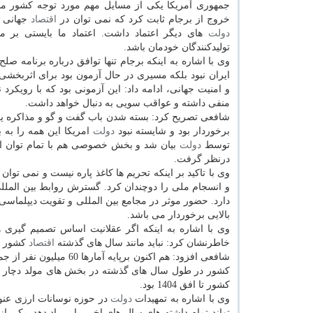
جمهوری آمریكا یكی از مسایل مهم مورد توجه كشور ما بو
خروج از برجام ثابت كرد كه نمی توان در
اقتصاد
جهانی ب
دولت
های دیگر اعتماد داشت. اعتماد ما بایستی بر م
تولیدكنندگان خودمان باشد.
وی با اشاره به اینكه برجام تنها توافق درباره برنامه صلح
ایران نبود بلكه مسیری در حال آزمون بود برای اثربخش
و امنیت جهانی، ادامه داد: این آزمونی بود كه با رویكرد 
منفی داشته و عواقب سویی به دنبال خواهد داشت.
شافعی تصریح كرد: بسته شدن باب گفت و گو و مذاكره یع
برخوردار بود و شایسته نبود
دولت
امریكا این همه را به 
توسط
دولت
بیان شد و بخش خصوصی هم با تمام توان از 
درنظر گرفت.
وی با تاكید بر اینكه تحریم ها كاغذ پاره نیست و نمی تو
و انسجام ملی را دوچندان كرد. گسترش روابط بین الملل
دارد. حضور موثر در مجامع بین المللی و تقویت دیپلماسی
بالایی برخوردار می باشد.
وی با اشاره به اینكه اگر عقلانیت اساس تصمیم گیری ه
خاطرنشان كرد: نباید مانند سال های گذشته
اقتصاد
كشور را
كشور در طول سال های گذشته در بخش های مولد دچار 
كشور تا افق 1404 بود.
وی با اشاره به تمهیدات
دولت
در حوزه نوسانات ارزی عنو
تواند تمام داشته های سال های اخیر را بر باد دهد. یكی 