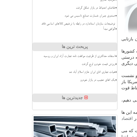
سرمایه گذاری
تقاضای احتیاط در بازار شکل گرفت
صندوق جبران خسارت صنایع تاسیس می شود
توضیحات سازمان استاندارد در رابطه با ترخیص کالاهای اساسی فاقد
گواهی مبدأ
 بازتابی
پربحث ترین ها
 كشورها
استفاده حداکثری از ظرفیت موافقت نامه تجارت آزاد ایران و روسیه
ه درستی
ی دیگری
ریزش قیمت خودرو اوج گرفت
هیات تجاری اتاق ایران عازم اسلام آباد شد
 گو نشست
بک اتفاق عجیب در بازار خودرو
ریكا باز
نقاط قوت
جدیدترین ها
ی دهیم،
 بیكاری 12 و تورم 10 درصد است. با همه این ها
ر
اقتصاد
ت كه می
 در انتها