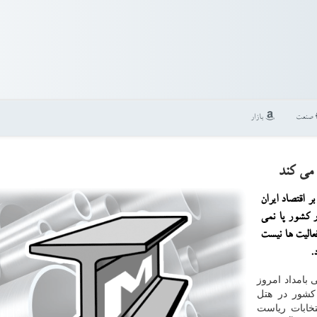
صنعت
بازار
 می كند
ر اقتصاد ایران
در كشور پا نمی
فعالیت ها نیست
.
 بامداد امروز
 كشور در هتل
تخابات ریاست