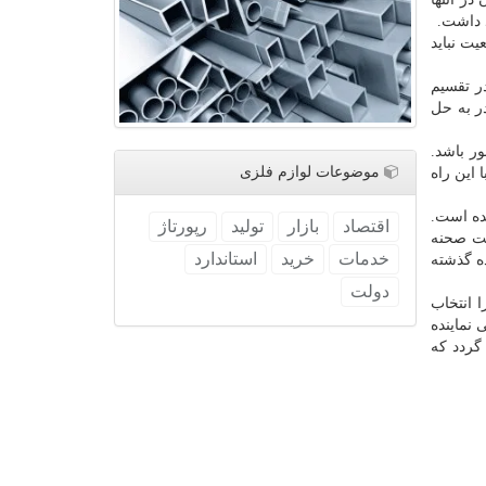
یت نباید
ر تقسیم
ر به حل
ر باشد.
موضوعات لوازم فلزی
 این راه
ده است.
اقتصاد
بازار
تولید
رپورتاژ
ست صحنه
خدمات
خرید
استاندارد
ده گذشته
دولت
 انتخاب
 نماینده
گردد كه