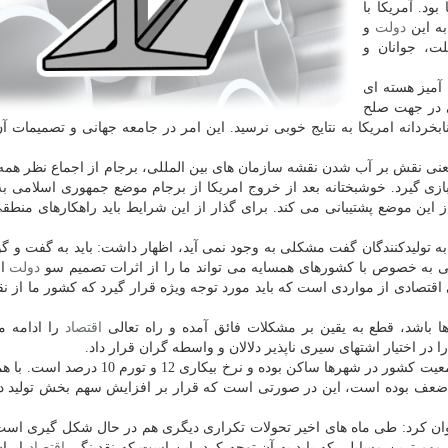
د. آمریكا با
ه این
دولت
و
لت، جوانان و
 آمیز هسته ای
ی در جهت صلح
نابخردانه امریكا به نتایج خوبی نرسید. این امر در جامعه جهانی و تصمیمات آن
نی نقش بر آب شدن نقشه سازمان های بین المللی، برجام از اجماع نظر همه
بازی گیرد. خوشبختانه بعد از خروج امریكا از برجام موضع جمهوری اسلامی ب
این موضع پشتیبانی می كند. برای گذار از این شرایط باید راهكارهای منطق
ان به تولیدكنندگان گفت مشكلی به وجود نمی آید، اظهار داشت: باید به گفت و
ی به خصوص با كشورهای همسایه می تواند ما را از اثرات تصمیم سو
دولت
ام
 اقتصادی از مواردی است كه باید مورد توجه ویژه قرار گیرد كه كشور ما از 
ا باشد، قطع به یقین بر مشكلات فائق آمده و راه تعالی
اقتصاد
را ادامه م
 در اختیار اشتهای سیری ناپذیر دلالان و واسطه گران قرار داد.
شافعی افزود: هم اكنون برپایه آمارها 60 میلیون نفر از جمعیت كشور در شهرها ساكن بوده و نرخ
ضعف بوده است، این در صورتی است كه قرار بر افزایش سهم بخش تولید د
ان كرد: طی ماه های اخیر تحولات تكراری دیگری هم در حال شكل گیری اس
از مهم ترین مسایلی كه باید به آن توجه كرد، این است كه نقدینگی
اقتصاد
ایران