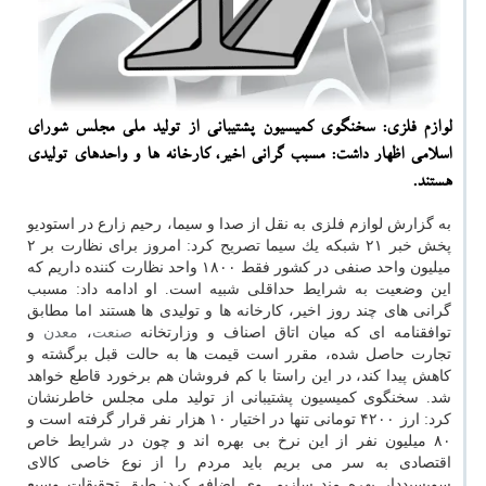
لوازم فلزی: سخنگوی كمیسیون پشتیبانی از تولید ملی مجلس شورای
اسلامی اظهار داشت: مسبب گرانی اخیر، كارخانه ها و واحدهای تولیدی
هستند.
به گزارش لوازم فلزی به نقل از صدا و سیما، رحیم زارع در استودیو
پخش خبر ۲۱ شبكه یك سیما تصریح كرد: امروز برای نظارت بر ۲
میلیون واحد صنفی در كشور فقط ۱۸۰۰ واحد نظارت كننده داریم كه
این وضعیت به شرایط حداقلی شبیه است. او ادامه داد: مسبب
گرانی های چند روز اخیر، كارخانه ها و تولیدی ها هستند اما مطابق
توافقنامه ای كه میان اتاق اصناف و وزارتخانه
صنعت
،
معدن
و
تجارت حاصل شده، مقرر است قیمت ها به حالت قبل برگشته و
كاهش پیدا كند، در این راستا با كم فروشان هم برخورد قاطع خواهد
شد. سخنگوی كمیسیون پشتیبانی از تولید ملی مجلس خاطرنشان
كرد: ارز ۴۲۰۰ تومانی تنها در اختیار ۱۰ هزار نفر قرار گرفته است و
۸۰ میلیون نفر از این نرخ بی بهره اند و چون در شرایط خاص
اقتصادی به سر می بریم باید مردم را از نوع خاصی كالای
سوبسیددار بهره مند سازیم. وی اضافه كرد: طبق تحقیقات وسیع