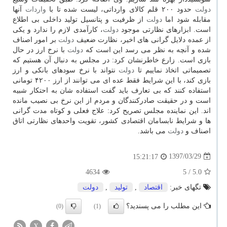
دولت
حدود ۲۰۰ قلم كالای وارداتی، لیست شده تا با
واردات
آنها
مقابله شود اما
دولت
از ظرفیت و پتانسیل تولید داخلی بی اطلاع
است. ابزارهای نظارتی موجود
دولت
، كارآمدی لازم را ندارد و یكی
از عمده دلایل گرانی های اخیر، نظارت ضعیف
دولت
بر امور اصناف
شده و آنچه به نظر می رسد این است كه
دولت
با نرخ ارز در حال
بازی است. زارع خاطرنشان كرد: در مجلس به دنبال آن هستیم كه
تصمیماتی اتخاذ نماییم تا
دولت
نتواند با نرخ سودهای بانكی و ارز
بازی كند، با این شرایط فقط عده ای می توانند از ارز ۴۲۰۰ تومانی
استفاده كنند كه بی تعارف باید گفت ­استفاده شان به احتكار شبیه
است و در حقیقت صادركنندگان و مردم از این نرخ بی نصیب مانده
اند. این نماینده مجلس تصریح كرد: علاج فعلی و كوتاه مدت گرانی
ها و شرایط نابسامان اقتصادی كشور، تقویت واحدهای نظارتی اتاق
اصناف و
دولت
می باشد.
1397/03/29
15:21:17
4634
/ 5
5.0
تگهای خبر:
اقتصاد
,
تولید
,
دولت
این مطلب را می پسندید؟
(0)
(1)
X