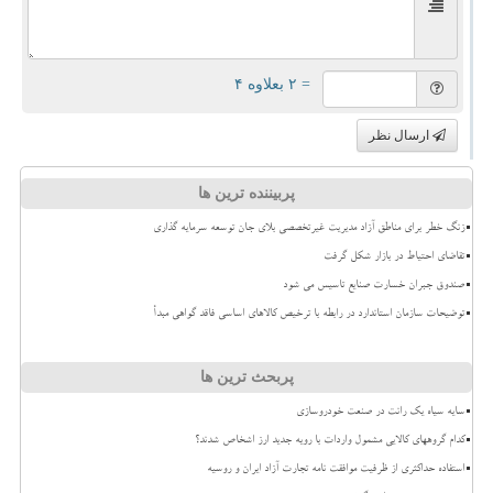
= ۲ بعلاوه ۴
ارسال نظر
پربیننده ترین ها
زنگ خطر برای مناطق آزاد مدیریت غیرتخصصی بلای جان توسعه سرمایه گذاری
تقاضای احتیاط در بازار شکل گرفت
صندوق جبران خسارت صنایع تاسیس می شود
توضیحات سازمان استاندارد در رابطه با ترخیص کالاهای اساسی فاقد گواهی مبدأ
پربحث ترین ها
سایه سیاه یک رانت در صنعت خودروسازی
کدام گروههای کالایی مشمول واردات با رویه جدید ارز اشخاص شدند؟
استفاده حداکثری از ظرفیت موافقت نامه تجارت آزاد ایران و روسیه