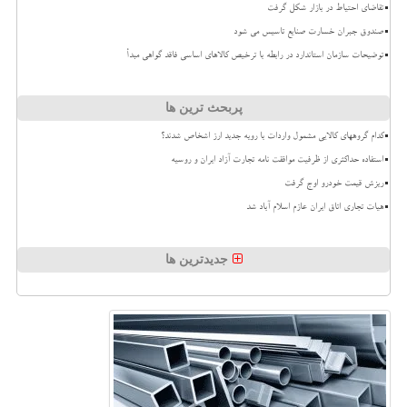
تقاضای احتیاط در بازار شکل گرفت
صندوق جبران خسارت صنایع تاسیس می شود
توضیحات سازمان استاندارد در رابطه با ترخیص کالاهای اساسی فاقد گواهی مبدأ
پربحث ترین ها
کدام گروههای کالایی مشمول واردات با رویه جدید ارز اشخاص شدند؟
استفاده حداکثری از ظرفیت موافقت نامه تجارت آزاد ایران و روسیه
ریزش قیمت خودرو اوج گرفت
هیات تجاری اتاق ایران عازم اسلام آباد شد
جدیدترین ها