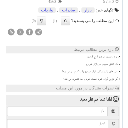
4562
/ 5
5.0
تگهای خبر:
بازار
,
صادرات
,
واردات
این مطلب را می پسندید؟
(0)
(1)
X
تازه ترین مطالب مرتبط
ریزش قیمت خودرو اوج گرفت
بک اتفاق عجیب در بازار خودرو
تنش های ژئوپلیتیک، بازار خودرو را به کدام سو می برد؟
اگر بنزین گران شود، قیمت خودرو چه تغییری می کند؟
نظرات بینندگان در مورد این مطلب
لطفا شما هم
نظر دهید