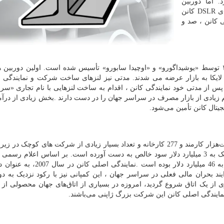
. اما دوربین
ی
DSLR
کانن
ی کانن ، صد و
بر اساس اطلاعات موجود ، نمایندگی کانن در سال ۱۹۳۳ توسط «یوشیداگورو» و «اوچیدا سابورو» تأسیس شده است. اولین دورب
لایکا به بازار عرضه می شدند. مدتی نیز لنزهای ساخت شرکت و نمایندگی ن
س از مدتی خود نمایندگی کانن ، اقدام به ساخت لنزهایی با نام تجاری «سرنا
هم زیادی از بازار مصرف در سراسر جهان را در دست دارند
.
بخش زیادی از درآم
جیتال کانن تأمین می‌شود
.
در حدود دویست‌هزار کارمند و 277 کارخانه و تعداد بسیار زیادی از شرکت های کوچک در
نمایندگی اصلی کانن در سال 2010 سالانه نزدیک به 3 ميليارد دلار سود خالص به دست آورده است. بر اساس اعلام ر
.
نمایندگی اصلی کانن در سال
2007
، به عنوان 
ایند بحران مالی فعلی در سراسر جهان ، این کمپانی نیز با رکود نزدیک به د
از یک اتاق شروع گردید، امروزه در بسیاری از اتاق‌های جهان محصولی از ن
ه نمایندگی اصلی کانن این شرکت بزرگ ژاپنی می‌باشند.