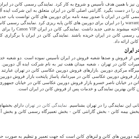
 نیز با همین هدف تأسیس و شروع به کار کرد. نمایندگی رسمی کانن در ایران 
ن را در دست بگیرد
.
گارانتی اصلی کانن در ایران متعلق به این شرکت ایده آل
می کانن در ایران با صدور بیمه نامه برای دوربین های کانن توانست باب جدی
warran
را در ایران برای دوربین های کانن پایه ریزی کرد
.
نمایندگی رسمی کانن 
خته میشوند بدعتی جدید داشت
.
نمایندگی کانن در ایران
Canon VIP
را برای 
گی رسمی کانن در ایران خریده باشند
.
نمایندگی کانن در ایران با برگزاری ک
نن ارائه داد.
 ایران
 پس از فروش و صدها شعبه فروش در ایران تأسیس نموده است
.
دو شعبه خد
میرات کانن در تهران ، شعبه میدان هفت تیر به نام شرکت ایده آل دوربین.
میرگاه مرکزی دوربین
.
بازارهای فروش دوربین عکاسی کانن در تهران عبارتند از
زار فروش دوربین عکاسی کانن در میرداماد پاساژ پایتخت بازار فروش دوربی
انن در خیابان ناصر خسرو بازار فروش دوربین عکاسی کانن در خیابان جمهوری
بین کانن بهترین نمایندگی و خدمات پس از فروش کانن در ایران است
.
ی این نمایندگی را در تهران بشناسیم.
نمایندگی کانن در تهران
دارای بخشهای
بخش بیمه کانن - بخش گارانتی کانن
-
بخش تعمیرگاه رسمی کانن و بخش آم
یه دوربین های کانن و لنزهای کانن است که جهت تعمیر و تنظیم به صورت ح