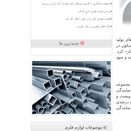
استفاده حداکثری از ظرفیت موافقت نامه تجارت آزاد ایران و روسیه
ریزش قیمت خودرو اوج گرفت
هیات تجاری اتاق ایران عازم اسلام آباد شد
بک اتفاق عجیب در بازار خودرو
ین های تولید
جدیدترین ها
یکون در
ر» کرد.
د و سود
 زیر مجموعه
سمی نمایندگی
دویست و
و درصدي
مایندگی
موضوعات لوازم فلزی