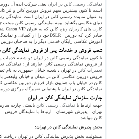
نمایندگی رسمی کانن در ایران
یعنی شرکت ایده آل دوربین
است تا کنون بیشترین سهم فروش دوربین کانن و لنز کان
به عنوان نماینده رسمی کانن در ایران است. نمایندگی رس
دنیای عکاسی بگشاید. بیمه نمایندگی رسمی کانن مبحث
ty
کارت های کاربران ویژه کانن که به عنوان
Canon VIP
شنا
صادر کرد که دوربین
DSLR
خود را از کمپانی و نمایند
آموزش عکاسی رایگان خدمتی دیگر را به صاحبان دوربین کا
شعب فروش و خدمات پس از فروش نمایندگی کانن در
تا کنون نمایندگی رسمی کانن در ایران دو شعبه خدمات
از فروش نمایندگی رسمی کانن عبارتند از : نمایندگی تع
تعمیرات کانن
در تهران ، شعبه خیابان جمهوری به نام تع
فروش دوربین عکاسی کانن در میدان و خیابان ولیعصر با
کانن در خیابان باب همایون بازار فروش دوربین عکاسی ک
نمایندگی کانن در ایران با پشتیبانی تعمیرگاه مرکزی دور
چارت سازمانی نمایندگی کانن در ایران
جهت ارتباط با
نمایندگی رسمی کانن
بایستی چارت سازمان
تهران - پذیرش شهرستان - ارتباط با نمایندگان فروش - 
کانن میباشد
.
بخش پذیرش نمایندگی کانن در تهران
:
مسئولیت بخش پذیرش نمایندگی کانن در تهران دریافت کل