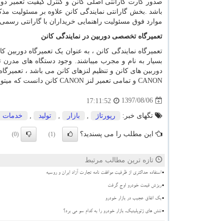
صدور کارت گارانتی اصلی کانن و کنترل کیفیت تعمیر دور
باشد
.
بخش گارانتی نمایندگی کانن علاوه بر مسئولیت مذکور
موارد فوق مسئولیت راهنمایی خریداران با گارانتی رسمی ک
تعمیرگاه تخصصی دوربین در نمایندگی کانن
تعمیرگاه نمایندگی کانن ، به عنوان یک تعمیرگاه دوربین ک
بسیار به نام و مجرب میباشند
.
وجود دستگاه های مدرن تع
دوربین های کانن و تنظیم لنزهای کانن می باشد ، تعمیرگا
CANON
و تمامی تعمیر لنز
CANON
کانن دانست که میتو
1397/08/06
17:11:52
تگهای خبر:
رپورتاژ
,
بازار
,
تولید
,
خدمات
این مطلب را می پسندید؟
(0)
(1)
تازه ترین مطالب مرتبط
استفاده حداکثری از ظرفیت موافقت نامه تجارت آزاد ایران و روسیه
ریزش قیمت خودرو اوج گرفت
بک اتفاق عجیب در بازار خودرو
تنش های ژئوپلیتیک، بازار خودرو را به کدام سو می برد؟