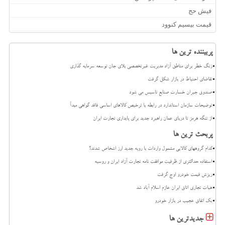
فیش حج
قیمت بیسیم کنوود
پربیننده ترین ها
زنگ خطر برای مناطق آزاد مدیریت غیرتخصصی بلای جان توسعه سرمایه گذاری
تقاضای احتیاط در بازار شکل گرفت
صندوق جبران خسارت صنایع تاسیس می شود
توضیحات سازمان استاندارد در رابطه با ترخیص کالاهای اساسی فاقد گواهی مبدأ
از تنگه هرمز تا دریای عمان راهبرد جدید برای پایداری تجارت ایران
پربحث ترین ها
کدام گروههای کالایی مشمول واردات با رویه جدید ارز اشخاص شدند؟
استفاده حداکثری از ظرفیت موافقت نامه تجارت آزاد ایران و روسیه
ریزش قیمت خودرو اوج گرفت
هیات تجاری اتاق ایران عازم اسلام آباد شد
بک اتفاق عجیب در بازار خودرو
جدیدترین ها