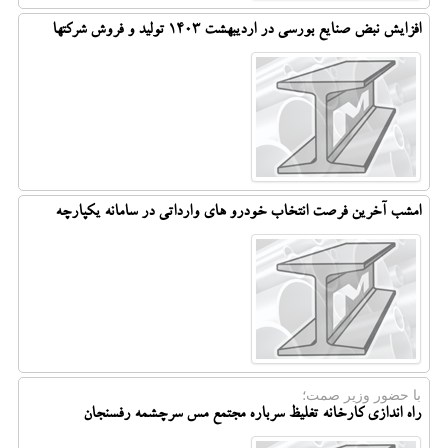
افزایش نبض صنایع بورسی در اردیبهشت 1403 تولید و فروش شرکتها
امشب آخرین فرصت انتخاب خودرو های وارداتی در سامانه یکپارچه
با حضور وزیر صمت؛
راه اندازی کارخانه تغلیظ سرباره مجتمع مس سرچشمه رفسنجان