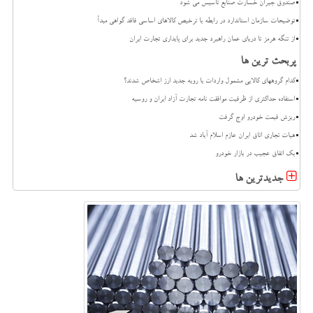
صندوق جبران خسارت صنایع تاسیس می شود
توضیحات سازمان استاندارد در رابطه با ترخیص کالاهای اساسی فاقد گواهی مبدأ
از تنگه هرمز تا دریای عمان راهبرد جدید برای پایداری تجارت ایران
پربحث ترین ها
کدام گروههای کالایی مشمول واردات با رویه جدید ارز اشخاص شدند؟
استفاده حداکثری از ظرفیت موافقت نامه تجارت آزاد ایران و روسیه
ریزش قیمت خودرو اوج گرفت
هیات تجاری اتاق ایران عازم اسلام آباد شد
بک اتفاق عجیب در بازار خودرو
جدیدترین ها