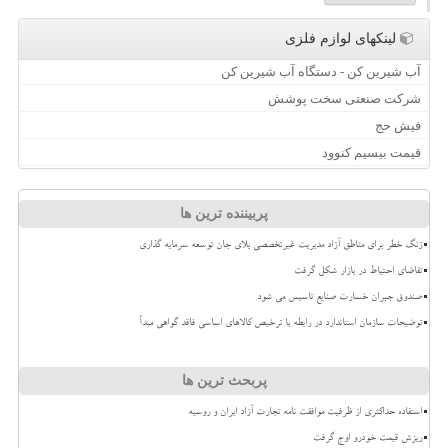
لینکهای لوازم فلزی
آب شیرین کن - دستگاه آب شیرین کن
شرکت صنعتی سخت پوشش
فیش حج
قیمت بیسیم کنوود
پربیننده ترین ها
زنگ خطر برای مناطق آزاد مدیریت غیرتخصصی بلای جان توسعه سرمایه گذاری
تقاضای احتیاط در بازار شکل گرفت
صندوق جبران خسارت صنایع تاسیس می شود
توضیحات سازمان استاندارد در رابطه با ترخیص کالاهای اساسی فاقد گواهی مبدأ
پربحث ترین ها
استفاده حداکثری از ظرفیت موافقت نامه تجارت آزاد ایران و روسیه
ریزش قیمت خودرو اوج گرفت