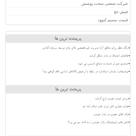
شرکت صنعتی سخت پوشش
فیش حج
قیمت بیسیم کنوود
پربیننده ترین ها
زنگ خطر برای مناطق آزاد مدیریت غیرتخصصی بلای جان توسعه سرمایه گذاری
تقاضای احتیاط در بازار شکل گرفت
صندوق جبران خسارت صنایع تاسیس می شود
توضیحات سازمان استاندارد در رابطه با ترخیص کالاهای اساسی فاقد گواهی مبدأ
پربحث ترین ها
ریزش قیمت خودرو اوج گرفت
هیات تجاری اتاق ایران عازم اسلام آباد شد
بک اتفاق عجیب در بازار خودرو
تنش های ژئوپلیتیک، بازار خودرو را به کدام سو می برد؟