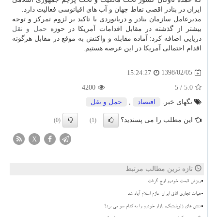
ایران در بنادر اقصی نقاط جهان و آب های اقیانوسی فعالیت دارد.
مدیرعامل سازمان بنادر و دریانوردی با تاكید بر لزوم تمركز و توجه
بیشتر از گذشته در مقابل اقدامات آمریكا در حوزه
حمل و نقل
دریایی اضافه كرد: آماده مقابله و واكنش به موقع در مقابل هرگونه
اقدام احتمالی آمریكا در این عرصه هستیم.
1398/02/05
15:24:27
4200
/ 5
5.0
تگهای خبر:
اقتصاد
,
حمل و نقل
این مطلب را می پسندید؟
(0)
(1)
X
تازه ترین مطالب مرتبط
ریزش قیمت خودرو اوج گرفت
هیات تجاری اتاق ایران عازم اسلام آباد شد
تنش های ژئوپلیتیک، بازار خودرو را به کدام سو می برد؟