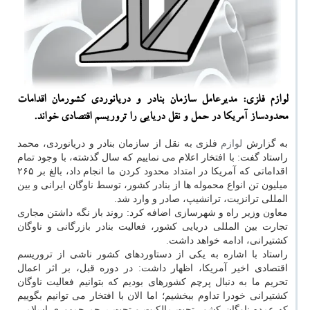
لوازم فلزی: مدیرعامل سازمان بنادر و دریانوردی كشورمان اقدامات
محدودساز آمریكا در حمل و نقل دریایی را تروریسم اقتصادی خواند.
به گزارش
لوازم
فلزی به نقل از سازمان بنادر و دریانوردی، محمد
راستاد گفت: با افتخار اعلام می نماییم كه سال گذشته، با وجود تمام
اقداماتی كه آمریكا در امتداد محدود كردن ما انجام داد، بالغ بر ۲۶۵
میلیون تن انواع محموله ها از بنادر كشور، توسط ناوگان ایرانی و بین
المللی ترانزیت، ترانشیپ، صادر و وارد شد.
معاون وزیر راه و شهرسازی اضافه كرد: روند باز نگه داشتن مجاری
تجارت بین المللی دریایی كشور، فعالیت بنادر بازرگانی و ناوگان
كشتیرانی، ادامه خواهد داشت.
راستاد با اشاره به یكی از دستاوردهای كشور ناشی از تروریسم
اقتصادی اخیر آمریكا، اظهار داشت: در دوره قبل، بر اثر اعمال
تحریم ما به دنبال پرچم كشورهای بودیم كه بتوانیم فعالیت ناوگان
كشتیرانی خودرا تداوم ببخشیم؛ اما الان با افتخار می توانیم بگوییم
كه عمده ناوگان كشور تحت مالكیت و تحت پرچم جمهوری اسلامی