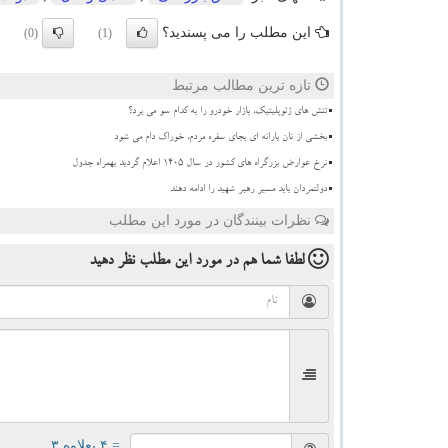
این مطلب را می پسندید؟
(0)
(1)
تازه ترین مطالب مرتبط
تنش های ژئوپلیتیک، بازار خودرو را به کدام سو می برد؟
بخشی از نان یارانه ای بجای سفره مردم، خوراک دام می شود
نرخ عوارض بزرگراه های کشور در سال ۱۴۰۵ اعلام گردید بهمراه جدول
دولتمردان باید مسیر رهبر شهید را ادامه دهند
نظرات بینندگان در مورد این مطلب
لطفا شما هم
در مورد این مطلب
نظر دهید
= ۴ بعلاوه ۳