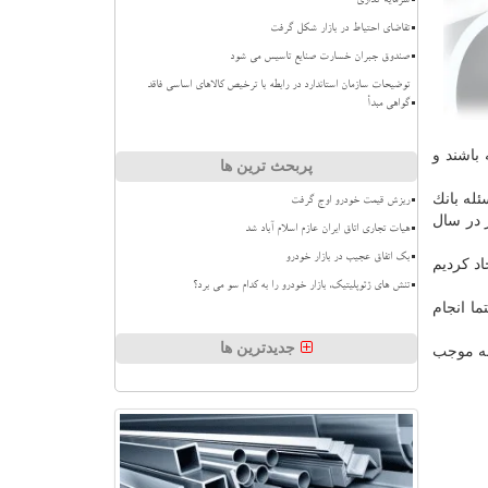
سرمایه گذاری
تقاضای احتیاط در بازار شکل گرفت
صندوق جبران خسارت صنایع تاسیس می شود
توضیحات سازمان استاندارد در رابطه با ترخیص کالاهای اساسی فاقد
گواهی مبدأ
بندر جایگاه داشته باشند و
پربحث ترین ها
ئله بانك
ریزش قیمت خودرو اوج گرفت
د رشد داشته است و به رقمی حدود ۱۷ میلیارد دلار در سال
هیات تجاری اتاق ایران عازم اسلام آباد شد
بک اتفاق عجیب در بازار خودرو
اد كردیم
تنش های ژئوپلیتیک، بازار خودرو را به کدام سو می برد؟
ما انجام
جدیدترین ها
اله موجب