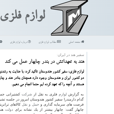
لوازم فلزی
صفحه اصلی
مطالب لوازم فلزی
درباره لوازم فلزی
سفیر هند در ایران:
هند به تعهداتش در بندر چابهار عمل می كند
لوازم فلزی: سفیر كشور هندوستان تاكید كرد: با عنایت به رشد
دو كشور ایران و هندوستان وجود دارد همچنان بنادر هند و چابه
هستند و آنچه را كه تعهد كرده ایم حتما انجام می دهیم.
به گزارش
لوازم
فلزی به نقل از
شركت
كشتیرانی جمه
گدام دارمندرا سفیر كشور هندوستان امروز در جلسه تشری
فرصت های سرمایه گذاری و
حمل و نقل
كالاهای ترانزیت
چابهار گفت: چابهار بیشتر از یك نشانه برای
دولت
هند 