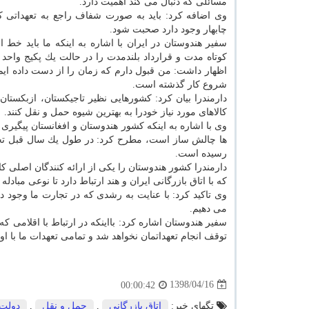
مسائلی كه دنبال می كند اهمیت دارد.
وی اضافه كرد: باید به صورت شفاف راجع به تعهداتی كه 
چابهار وجود دارد صحبت شود.
سفیر هندوستان در ایران با اشاره به اینكه ما باید خط اع
كوتاه مدت و قرارداد بلندمدت را در حالت یك پكیج واحد 
شروع كار گذشته است.
كالاهای مورد نیاز خودرا به بهترین شیوه حمل و نقل كنند.
وی با اشاره به اینكه كشور هندوستان و افغانستان پیگیری 
رسیده است.
دارمندرا كشور هندوستان را یكی از ارائه كنندگان اصلی ك
كه با اتاق بازرگانی ایران و هند ارتباط دارد تا نوعی مبادله
وی تاكید كرد: با عنایت به رشدی كه در تجارت ما وجود دارد
می دهیم.
سفیر هندوستان اشاره كرد: بااینكه در ارتباط با اقلامی
توقف انجام تعهداتمان نخواهد شد و تمامی تعهدات ما با ا
1398/04/16
00:00:42
تگهای خبر:
اتاق بازرگانی
,
حمل و نقل
,
دولت