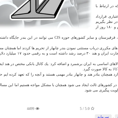
در ارتباط با
تباری قرارداد
در نظر بگیریم
اظهار داشت: من قبول دارم كه زمان را از دست داده ایم و ۱۸۰ روز از
دارمندرا بیان كرد: كشورهایی نظیر تاجیكستان، ازبكستان، قرقیزستان و سایر كشورهای حوزه CIS می توانند در این 
های مكرری درباب مستثنی نمودن بندر چابهار از تحریم ها كردند اما همچنان مس
ها چالش ساز است، مطرح كرد: در طول یك سال قبل تجارت ایران و هند ۳۰ درص
الاهای اساسی به ایران برشمرد و اضافه كرد: یك كانال بانكی مختص در هند ایج
كالا
به كالا صورت گیرد.
 همچنان بنادر هند و چابهار بنادر مهمی هستند و آنچه را كه تعهد كرده ایم حت
 كه در كشورهای ثالث ایجاد می شود همچنان با مشكل مواجه هستیم اما این مس
ولویت پیگیری می شود.
4499
/ 5
5.0
,
سرمایه