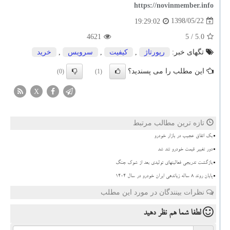
https://novinmember.info
1398/05/22
19:29:02
4621
/ 5
5.0
تگهای خبر:
رپورتاژ
,
كیفیت
,
سرویس
,
خرید
این مطلب را می پسندید؟
(0)
(1)
X
تازه ترین مطالب مرتبط
بک اتفاق عجیب در بازار خودرو
دور تغییر قیمت خودرو تند شد
بازگشت تدریجی فعالیتهای تولیدی بعد از شوک جنگ
پایان روند ۸ ساله زیاندهی ایران خودرو در سال ۱۴۰۴
نظرات بینندگان در مورد این مطلب
لطفا شما هم
نظر دهید