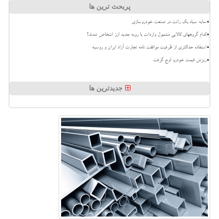
پربحث ترین ها
سایه سیاه یک رانت در صنعت خودروسازی
کدام گروههای کالایی مشمول واردات با رویه جدید ارز اشخاص شدند؟
استفاده حداکثری از ظرفیت موافقت نامه تجارت آزاد ایران و روسیه
ریزش قیمت خودرو اوج گرفت
جدیدترین ها