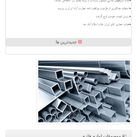
کدام گروههای کالایی مشمول واردات با رویه جدید ارز اشخاص شدند؟
استفاده حداکثری از ظرفیت موافقت نامه تجارت آزاد ایران و روسیه
ریزش قیمت خودرو اوج گرفت
هیات تجاری اتاق ایران عازم اسلام آباد شد
جدیدترین ها
موضوعات لوازم فلزی