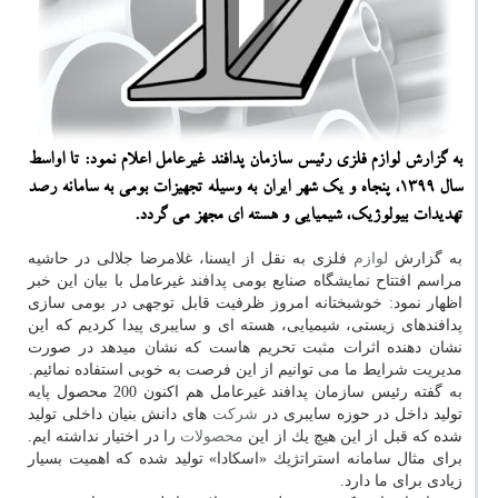
به گزارش لوازم فلزی رئیس سازمان پدافند غیرعامل اعلام نمود: تا اواسط
سال 1399، پنجاه و یك شهر ایران به وسیله تجهیزات بومی به سامانه رصد
تهدیدات بیولوژیك، شیمیایی و هسته ای مجهز می گردد.
به گزارش
لوازم
فلزی به نقل از ایسنا، غلامرضا جلالی در حاشیه
مراسم افتتاح نمایشگاه صنایع بومی پدافند غیرعامل با بیان این خبر
اظهار نمود: خوشبختانه امروز ظرفیت قابل توجهی در بومی سازی
پدافندهای زیستی، شیمیایی، هسته ای و سایبری پیدا كردیم كه این
نشان دهنده اثرات مثبت تحریم هاست كه نشان میدهد در صورت
مدیریت شرایط ما می توانیم از این فرصت به خوبی استفاده نمائیم.
به گفته رئیس سازمان پدافند غیرعامل هم اكنون 200 محصول پایه
تولید داخل در حوزه سایبری در
شركت
های دانش بنیان داخلی تولید
شده كه قبل از این هیچ یك از این
محصولات
را در اختیار نداشته ایم.
برای مثال سامانه استراتژیك «اسكادا» تولید شده كه اهمیت بسیار
زیادی برای ما دارد.