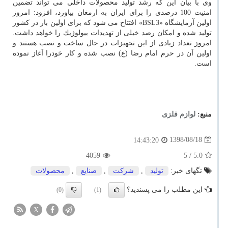
وی با بیان این كه رشد تولید محصولات داخلی می تواند تضمین
امنیت 100 درصدی را برای ایران به ارمغان بیاورد، افزود: امروز
اولین آزمایشگاه «BSL3» افتتاح می شود كه برای اولین بار در كشور
تولید شده و امكان رصد خیلی از تهدیدات بیولوژیك را خواهد داشت.
امروز تعداد زیادی از این تجهیزات در حال ساخت و نصب هستند و
اولین آن در حرم امام رضا (ع) نصب شده و كار خودرا آغاز نموده
است.
منبع:
لوازم فلزی
1398/08/18
14:43:20
4059
/ 5
5.0
تگهای خبر:
تولید
,
شركت
,
صنایع
,
محصولات
این مطلب را می پسندید؟
(0)
(1)
X