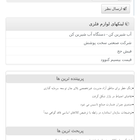
ارسال نظر
لینکهای لوازم فلزی
آب شیرین کن - دستگاه آب شیرین کن
شرکت صنعتی سخت پوشش
فیش حج
قیمت بیسیم کنوود
پربیننده ترین ها
زنگ خطر برای مناطق آزاد مدیریت غیرتخصصی بلای جان توسعه سرمایه گذاری
تقاضای احتیاط در بازار شکل گرفت
صندوق جبران خسارت صنایع تاسیس می شود
توضیحات سازمان استاندارد در رابطه با ترخیص کالاهای اساسی فاقد گواهی مبدأ
پربحث ترین ها