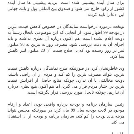
برای سال آینده پیشبینی شده است. برپایه پیشبینی ها سال آینده
كشور از ركود خارج می شود و صندوق بین المللی پول و بانك جهانی
این ادعا را تایید كردند.
نوبخت درمورد درخواست نمایندگان در خصوص كاهش قیمت بنزین
در بودجه 99 اظهار نمود: از آنجایی كه این موضوعی تابحال رسماً به
دولت اعلام نشده است، هم اكنون درباره آن نظری نداشته و باید
اجزای آن به دقت بررسی شود. مصرف روزانه بنزین به 98 میلیون
لیتر در روز رسیده بود كه با اصلاح قیمت آن 20 میلیون لیتر كاهش
پیدا كرد.
وی خاطرنشان كرد: در صورتیكه طرح نمایندگان درباره كاهش قیمت
بنزین، بتواند مصرف بنزین را كم كند و مردم از آن راضی باشند،
دولت مخالفتی با آن ندارد، چونكه منابع حاصل از افزایش قیمت
بنزین در اختیار مردم قرار می گیرد، اما هم اكنون هیچ نظری درباره
آن نداریم، چونكه تابحال مورد بررسی قرار نگرفته است.
رئیس سازمان برنامه و بودجه درباره واقعی بودن اعداد و ارقام
موجود در لایحه بودجه سال 99 بیان كرد: در صورتیكه مجلس بتواند
هزینه های بودجه را كم كند، سازمان برنامه و بودجه از آن استقبال
می كند.