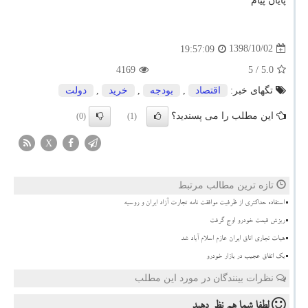
پایان پیام
1398/10/02
19:57:09
4169
/ 5
5.0
تگهای خبر:
اقتصاد
,
بودجه
,
خرید
,
دولت
این مطلب را می پسندید؟
(0)
(1)
X
تازه ترین مطالب مرتبط
استفاده حداکثری از ظرفیت موافقت نامه تجارت آزاد ایران و روسیه
ریزش قیمت خودرو اوج گرفت
هیات تجاری اتاق ایران عازم اسلام آباد شد
بک اتفاق عجیب در بازار خودرو
نظرات بینندگان در مورد این مطلب
لطفا شما هم
نظر دهید