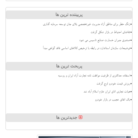
پربیننده ترین ها
زنگ خطر برای مناطق آزاد مدیریت غیرتخصصی بلای جان توسعه سرمایه گذاری
تقاضای احتیاط در بازار شکل گرفت
صندوق جبران خسارت صنایع تاسیس می شود
توضیحات سازمان استاندارد در رابطه با ترخیص کالاهای اساسی فاقد گواهی مبدأ
پربحث ترین ها
استفاده حداکثری از ظرفیت موافقت نامه تجارت آزاد ایران و روسیه
ریزش قیمت خودرو اوج گرفت
هیات تجاری اتاق ایران عازم اسلام آباد شد
بک اتفاق عجیب در بازار خودرو
جدیدترین ها