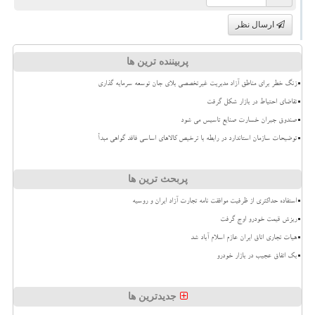
ارسال نظر
پربیننده ترین ها
زنگ خطر برای مناطق آزاد مدیریت غیرتخصصی بلای جان توسعه سرمایه گذاری
تقاضای احتیاط در بازار شکل گرفت
صندوق جبران خسارت صنایع تاسیس می شود
توضیحات سازمان استاندارد در رابطه با ترخیص کالاهای اساسی فاقد گواهی مبدأ
پربحث ترین ها
استفاده حداکثری از ظرفیت موافقت نامه تجارت آزاد ایران و روسیه
ریزش قیمت خودرو اوج گرفت
هیات تجاری اتاق ایران عازم اسلام آباد شد
بک اتفاق عجیب در بازار خودرو
جدیدترین ها