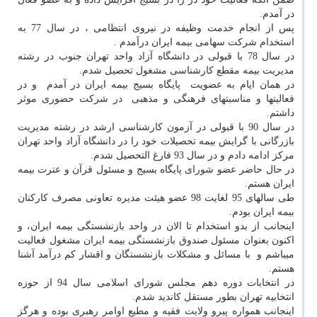
در آمدم.
پس از انجام خدمت وظیفه در نیروی انتظامی ، در سال 77 به
استخدام شرکت سهامی بیمه ایران درآمدم .
در سال 78 با قبولی در دانشگاه آزاد واحد تهران جنوب در رشته
مدیریت بیمه مقطع کارشناسی مشغول تحصیل شدم.
در همان ایام به عضویت پایگاه بسیج بیمه ایران در آمدم و در
فعالیتها و مناسبتهای فرهنگی و مذهبی در شرکت حضوری موثر
داشتم.
در سال 90 با قبولی در آزمون کارشناسی ارشد در رشته مدیریت
بازرگانی با گرایش بیمه تحصیلات خود را در دانشگاه آزاد واحد تهران
مرکز ادامه دادم و در سال 93 فارغ التحصیل شدم.
در حال حاضر عضو شورای پایگاه بسیج و مسئول قرآن و عترت بیمه
ایران هستم.
طی سالهای 95 لغایت 98 عضو هیئت مدیره تعاونی مصرف کارکنان
بیمه ایران بودم.
اینجانب از بدو استخدام تا الان در واحد بازنشستگی بیمه ایران، و
اکنون بعنوان مسئول صندوق بازنشستگی بیمه ایران مشغول فعالیت
میباشم و با مسائل و مشکلات بازنشستگان و اقشار کم درآمد آشنا
هستم.
در انتخابات دوره دهم مجلس شورای اسلامی سال 94 از حوزه
انتخابیه تهران بطور مستقل کاندید شدم.
اینجانب همواره پیرو ولایت فقیه و مطیع اوامر رهبری بوده و هرگز