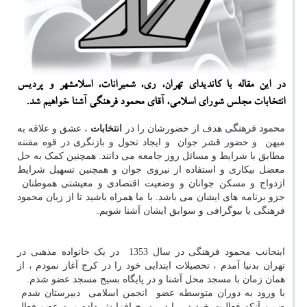
در این مقاله با كاندیدای تهران، ری، شمیرانات، اسلامشهر و پردیس
انتخابات مجلس شورای اسلامی، آقای محمود فرهنگی آشنا خواهیم شد.
محمود فرهنگی
هدف از حضورشان را در
انتخابات
، عشق و علاقه به
میهن و حضور قشر جوان و ایجاد تحول و بازنگری در قوه مقننه
مطابق با شرایط و مسائل روز جامعه می دانند. همچنین کمک به حل
معضل بیکاری و استفاده از نیروی جوان و همچنین تسهیل شرایط
ازدواج و مسکن جوانان و وضعیت اقتصادی و معیشتی هموطنان
جزو برنامه های ایشان می باشد. با ما همراه باشید تا از زبان محمود
فرهنگی با بیوگرافی و سوابق ایشان آشنا شویم.
اینجانب محمود فرهنگی در سال 1353 در یک خانواده مذهبی در
تهران بدنیا آمدم ، تحصیلات ابتدایی خود را در کرج آغاز نمودم ، از
همان زمان با مسجد محل آشنا و در پایگاه بسیج مسجد عضو شدم.
با ورود به دوران متوسطه عضو انجمن اسلامی دبیرستان شدم
ضمن آنکه فعالیت خود در را در بسیج افزایش داده و به عضو فعال