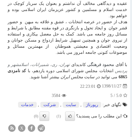
عقیده و دیدگاهی مخالف آن نداشتم و بعنوان یک سرباز کوچک در
خدمت اسلام و مسلمین و کشور عزیزمان ایران اسلامی بوده و
خواهم بود.
هدف از حضور در عرصه انتخابات ، عشق و علاقه به میهن و حضور
قشر جوان و ایجاد تحول و بازنگری در قوه مقننه مطابق با شرایط و
مسائل روز جامعه می باشد. کمک به حل معضل بیکاری و استفاده
از نیروی جوان و همچنین تسهیل شرایط ازدواج و مسکن جوانان و
وضعیت اقتصادی و معیشتی هموطنان از مهمترین مسائل و
موضوعات کنونی جامعه امروز می باشد.
با آقای
محمود فرهنگی
کاندیدای
تهران، ری، شمیرانات، اسلامشهر و
پردیس
انتخابات مجلس شورای اسلامی دوره یازدهم، با
کد نامزدی
6865
می توانید در
سایت مجلس ایران
بیشتر آشنا شوید.
1398/11/27
22:23:01
3584
/ 5
5.0
تگهای خبر:
رپورتاژ
,
سایت
,
شركت
,
خدمات
این مطلب را می پسندید؟
(0)
(1)
X