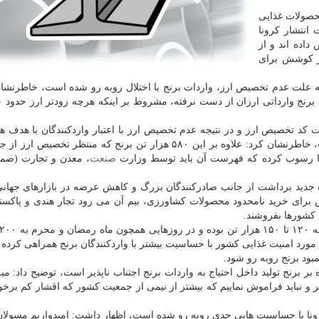
حصولات غذایی
انتشار كرونا
اده اند و از
ر كوشش برای
ه به علت عدم تخصیص ارز، واردات برنج با اختلال روبه رو شده است، خاطرنشان
فت كد تخصیص ارز و در نتیجه عدم تخصیص ارز با اعتبار واردكنندگان با هدف ه
شده است، خاطرنشان كرد: علاوه بر این ۵۸۰ هزار تن برنج كه منتظر تخصیص ار
صنعت
، معدن و تجارت (صم
ه جدید برداشت از جانب صادركنندگان بزرگ و كاهش عرضه در بازارهای جهانی
رای خرید نامحدود محصولات كشاورزی، بیم آن می رود تجار هندی و پاكستا
ن كشورها بفروشند.
ورد امنیت غذایی كشور با حساسیت بیشتر با واردكنندگان برنج همراهی كرده و
ود برنج روبه رو شود.
ه بر برنج تولید داخل احتیاج به واردات برنج اجتناب ناپذیر است، توضیح داد: میز
نباید فراموش نماییم كه بیشتر از نیمی از جمعیت كشور كه اقشار كم برخو
كرونا با حساسیت هایی جدی روبه رو شده است، اظهار داشت: امیدواریم مسولا