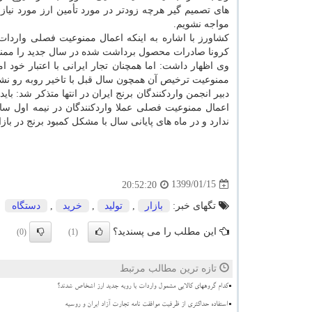
های تصمیم گیر هرچه زودتر در مورد تأمین ارز مورد نیاز 
مواجه نشویم.
كشاورز با اشاره به اینكه اعمال ممنوعیت فصلی واردات ا
كرونا صادرات محصول برداشت شده در سال جدید را ممنوع
وی اظهار داشت: اما همچنان تجار ایرانی با اعتبار خود
ممنوعیت ترخیص آن همچون سال قبل با تاخیر روبه رو نشد
دبیر انجمن واردكنندگان برنج ایران در انتها متذكر شد: با
اعمال ممنوعیت فصلی عملا واردكنندگان در نیمه اول سال
ندارد و در ماه های پایانی سال با مشكل كمبود برنج در باز
1399/01/15
20:52:20
تگهای خبر:
بازار
,
تولید
,
خرید
,
دستگاه
این مطلب را می پسندید؟
(0)
(1)
تازه ترین مطالب مرتبط
کدام گروههای کالایی مشمول واردات با رویه جدید ارز اشخاص شدند؟
استفاده حداکثری از ظرفیت موافقت نامه تجارت آزاد ایران و روسیه