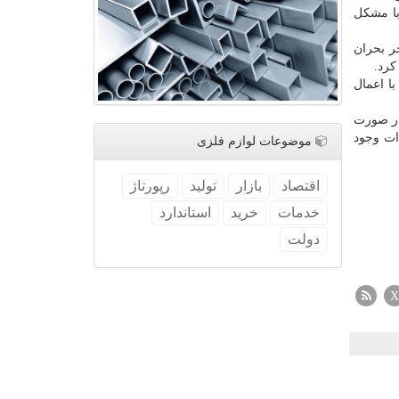
 با مشكل
ر بحران
كرد.
ا اعمال
 در صورت
ات وجود
موضوعات لوازم فلزی
اقتصاد
بازار
تولید
رپورتاژ
خدمات
خرید
استاندارد
دولت
X