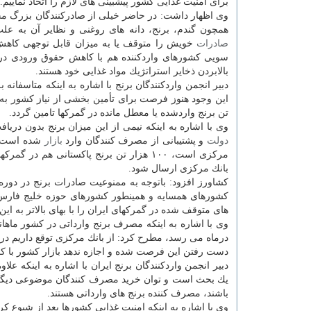
برای امنیت غذایی كشور پیشبینی های لازم را اتخاذ نماییم.
وی اظهار داشت: در حاضر خیلی از صادركنندگان بزرگ م
همچون گندم، برنج، دانه های روغنی و نظایر آن به علت 
صادرات
خویش را متوقف یا به میزان قابل توجهی كاهش د
سویی كشورهای واردكننده هم با كاهش حقوق ورودی د
بالابردن ذخایر استراتژیك مواد غذایی خود هستند.
دبیر انجمن واردكنندگان برنج با اشاره به اینكه متاسفان
تن برنج واردشده یا معطل مانده در گمركها تامین گردد.
وی با اشاره به اینكه نیمی از این میزان برنج بدون دریا
دولت
و پشتیبانی از مصرف كنندگان وارد
بازار
مركزی است، ۱۰۰ هزار تن برنج پاكستانی هم در گمركها رسوب كرده كه فهرست آن باید توسط وزارت
بانك مركزی ارسال شود.
كشاورز افزود: باتوجه به ممنوعیت صادرات برنج در دور
كشورهای همسایه و همینطور كشورهای حوزه خلیج فارس ب
های متوقف شده در گمركهای ایران را با بهای بالاتر به ای
درماه می رسد، مطرح كرد: از بانك مركزی توقع داریم در م
دست رفتن این فرصت شده و اجازه ندهد بازار كشور با كمب
دبیر انجمن واردكنندگان برنج ایران با اشاره به اینكه علاو
یك بحث است و توان خرید مصرف كنندگان موضوعی دیگر و 
باشند، مصرف كننده برنج های وارداتی هستند.
وی با اشاره به اینكه امنیت غذایی كشورها بعد از شیوع 