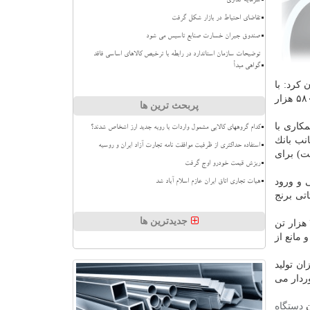
سرمایه گذاری
تقاضای احتیاط در بازار شکل گرفت
صندوق جبران خسارت صنایع تاسیس می شود
توضیحات سازمان استاندارد در رابطه با ترخیص کالاهای اساسی فاقد
گواهی مبدأ
 كرد: با
این وجود هنوز فرصت برای تأمین بخشی از نیاز كشور به برنج وارداتی ارزان از دست نرفته، مشروط بر اینكه هرچه زودتر ارز حدود ۵۸۰ هزار
پربحث ترین ها
مكاری با
کدام گروههای کالایی مشمول واردات با رویه جدید ارز اشخاص شدند؟
ز از جانب بانك
استفاده حداکثری از ظرفیت موافقت نامه تجارت آزاد ایران و روسیه
ت) برای
ریزش قیمت خودرو اوج گرفت
 و ورود
هیات تجاری اتاق ایران عازم اسلام آباد شد
تی برنج
جدیدترین ها
وی با اشاره به اینكه مصرف برنج وارداتی در كشور ماهانه ۱۲۰ تا ۱۵۰ هزار تن بوده و در روزهایی همچون ماه رمضان و محرم به ۲۰۰ هزار تن
 مانع از
ان تولید
ردار می
ن
دستگاه