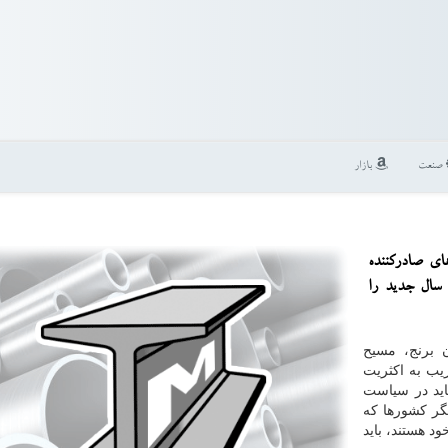
صنعت
بازار
ای صادركننده
 سال جدید را
 برنج، مسیح
یب به اكثریت
اید در سیاست
یگر كشورها كه
د هستند، باید