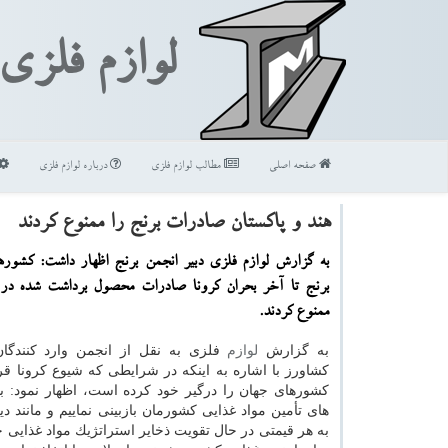
لوازم فلزی
صفحه اصلی
مطالب لوازم فلزی
درباره لوازم فلزی
هند و پاكستان صادرات برنج را ممنوع كردند
به گزارش لوازم فلزی دبیر انجمن برنج اظهار داشت: كشوره
برنج تا آخر بحران كرونا صادرات محصول برداشت شده در
ممنوع كردند.
به گزارش
لوازم
فلزی به نقل از انجمن وارد كنندگان
كشاورز با اشاره به اینكه در شرایطی كه شیوع كرونا قر
كشورهای جهان را درگیر خود كرده است، اظهار نمود: ب
های تأمین مواد غذایی كشورمان بازبینی نماییم و مانند د
به هر قیمتی در حال تقویت ذخایر استراتژیك مواد غذایی خو