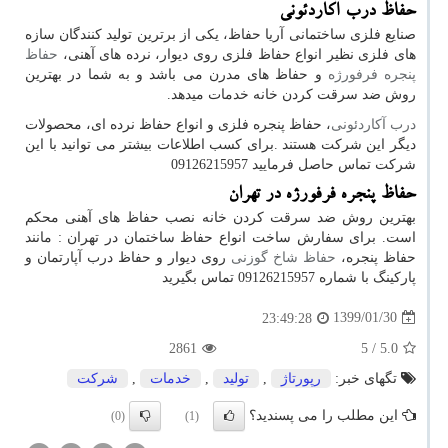
حفاظ درب آکاردئونی
صنایع فلزی ساختمانی آریا حفاظ، یکی از برترین تولید کنندگان سازه
های فلزی نظیر انواع حفاظ فلزی روی دیوار، نرده های آهنی،
حفاظ
پنجره فرفورژه
و حفاظ های مدرن می باشد و به شما در بهترین
روش ضد سرقت کردن خانه خدمات میدهد.
درب آکاردئونی
، حفاظ پنجره فلزی و انواع حفاظ نرده ای، محصولات
دیگر این شرکت هستند .برای کسب اطلاعات بیشتر می توانید با این
شرکت تماس حاصل فرمایید 09126215957
حفاظ پنجره فرفورژه در تهران
بهترین روش ضد سرقت کردن خانه نصب حفاظ های آهنی محکم
است. برای سفارش ساخت انواع حفاظ ساختمان در تهران : مانند
حفاظ پنجره،
حفاظ شاخ گوزنی
روی دیوار و حفاظ درب آپارتمان و
پارکینگ با شماره 09126215957 تماس بگیرید
1399/01/30
23:49:28
2861
/ 5
5.0
تگهای خبر:
رپورتاژ
,
تولید
,
خدمات
,
شركت
این مطلب را می پسندید؟
(0)
(1)