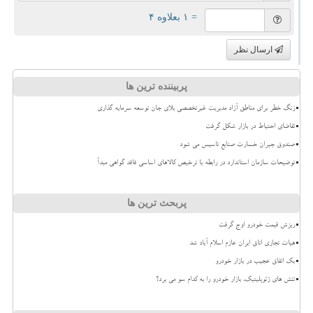
= ۱ بعلاوه ۴
ارسال نظر
پربیننده ترین ها
زنگ خطر برای مناطق آزاد مدیریت غیرتخصصی بلای جان توسعه سرمایه گذاری
تقاضای احتیاط در بازار شکل گرفت
صندوق جبران خسارت صنایع تاسیس می شود
توضیحات سازمان استاندارد در رابطه با ترخیص کالاهای اساسی فاقد گواهی مبدأ
پربحث ترین ها
ریزش قیمت خودرو اوج گرفت
هیات تجاری اتاق ایران عازم اسلام آباد شد
بک اتفاق عجیب در بازار خودرو
تنش های ژئوپلیتیک، بازار خودرو را به کدام سو می برد؟