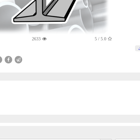
2633
/ 5
5.0