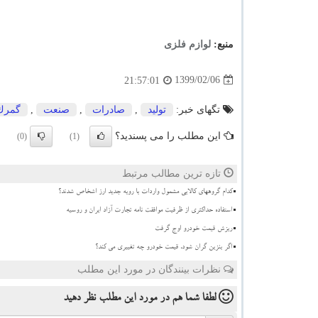
منبع:
لوازم فلزی
1399/02/06
21:57:01
تگهای خبر:
تولید
,
صادرات
,
صنعت
,
گمرك
این مطلب را می پسندید؟
(0)
(1)
تازه ترین مطالب مرتبط
کدام گروههای کالایی مشمول واردات با رویه جدید ارز اشخاص شدند؟
استفاده حداکثری از ظرفیت موافقت نامه تجارت آزاد ایران و روسیه
ریزش قیمت خودرو اوج گرفت
اگر بنزین گران شود، قیمت خودرو چه تغییری می کند؟
نظرات بینندگان در مورد این مطلب
لطفا شما هم
در مورد این مطلب
نظر دهید