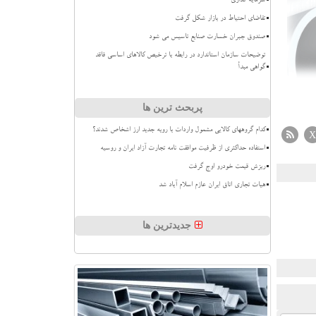
سرمایه گذاری
تقاضای احتیاط در بازار شکل گرفت
صندوق جبران خسارت صنایع تاسیس می شود
توضیحات سازمان استاندارد در رابطه با ترخیص کالاهای اساسی فاقد
گواهی مبدأ
پربحث ترین ها
کدام گروههای کالایی مشمول واردات با رویه جدید ارز اشخاص شدند؟
X
استفاده حداکثری از ظرفیت موافقت نامه تجارت آزاد ایران و روسیه
ریزش قیمت خودرو اوج گرفت
هیات تجاری اتاق ایران عازم اسلام آباد شد
جدیدترین ها