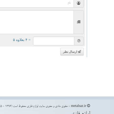
= ۴ بعلاوه ۵
ارسال نظر
metalsaz.ir - حقوق مادی و معنوی سایت لوازم فلزی محفوظ است (1396 - 1405)