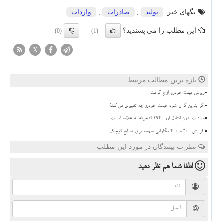
تگهای خبر:
تولید
,
صادرات
,
واردات
این مطلب را می پسندید؟
(0)
(1)
X
تازه ترین مطالب مرتبط
ریزش قیمت خودرو اوج گرفت
اگر بنزین گران شود، قیمت خودرو چه تغییری می کند؟
واردات بدون انتقال ارز ۲۹۴۰ کدتعرفه به علاوه لیست
افزایش 300 تا 400 مگاواتی سهمیه برق صنایع کوچک
نظرات بینندگان در مورد این مطلب
لطفا شما هم
نظر دهید