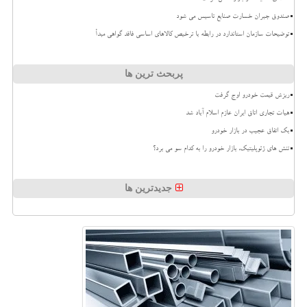
صندوق جبران خسارت صنایع تاسیس می شود
توضیحات سازمان استاندارد در رابطه با ترخیص کالاهای اساسی فاقد گواهی مبدأ
پربحث ترین ها
ریزش قیمت خودرو اوج گرفت
هیات تجاری اتاق ایران عازم اسلام آباد شد
بک اتفاق عجیب در بازار خودرو
تنش های ژئوپلیتیک، بازار خودرو را به کدام سو می برد؟
جدیدترین ها