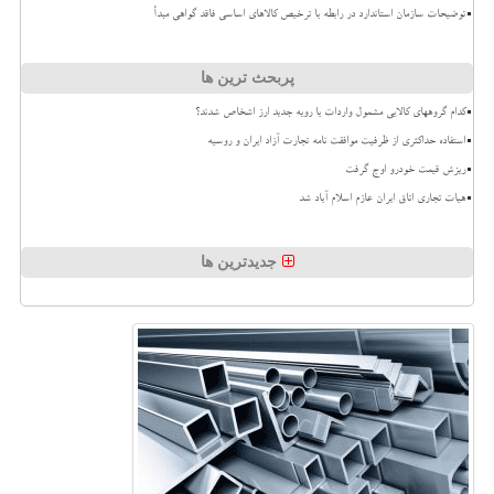
توضیحات سازمان استاندارد در رابطه با ترخیص کالاهای اساسی فاقد گواهی مبدأ
پربحث ترین ها
کدام گروههای کالایی مشمول واردات با رویه جدید ارز اشخاص شدند؟
استفاده حداکثری از ظرفیت موافقت نامه تجارت آزاد ایران و روسیه
ریزش قیمت خودرو اوج گرفت
هیات تجاری اتاق ایران عازم اسلام آباد شد
جدیدترین ها