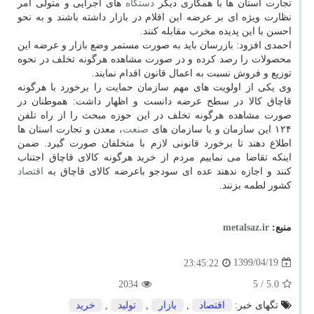
تجارت استان ها با همکاری دیگر
دستگاه
های اجرایی و متولی امر
نظارت ویژه ای بر عرضه این اقلام در بازار داشته باشند و به نحو
احسن با این پدیده مخرب مقابله کنند.
احمدی افزود: بازرسان باید به صورت مستمر وضع بازار و عرضه این
محصولات را رصد کرده و در صورت مشاهده هرگونه تخلف در نحوه
توزیع و فروش نسبت به اعمال قانون اقدام نمایند.
وی یکی از اولویت های مهم سازمان حمایت را برخورد با هرگونه
قاچاق کالا در سطح عرضه دانست و اظهار داشت: هموطنان در
صورت مشاهده هرگونه تخلف در این حوزه مبحث را از راه تلفن
۱۲۴ این سازمان و یا سازمان های
صنعت
، معدن و تجارت استان ها
اطلاع دهند تا برخورد قانونی لازم با متخلفان صورت گیرد. ضمن
اینکه تقاضا می نماییم مردم از خرید هرگونه کالای قاچاق اجتناب
کنند و اجازه ندهند عده ای سودجو باعرضه کالای قاچاق به
اقتصاد
کشور لطمه بزنند.
منبع:
metalsaz.ir
1399/04/19
23:45:22
2034
/ 5
5.0
تگهای خبر:
اقتصاد
,
بازار
,
تولید
,
خرید