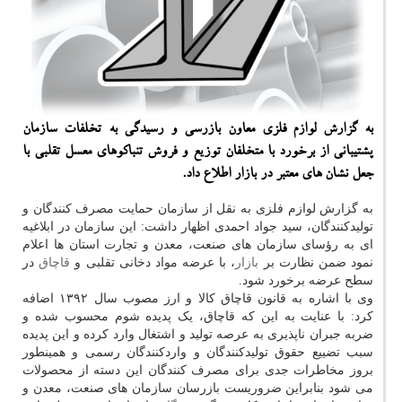
به گزارش لوازم فلزی معاون بازرسی و رسیدگی به تخلفات سازمان
پشتیبانی از برخورد با متخلفان توزیع و فروش تنباكوهای معسل تقلبی با
جعل نشان های معتبر در بازار اطلاع داد.
به گزارش لوازم فلزی به نقل از سازمان حمایت مصرف کنندگان و
تولیدکنندگان، سید جواد احمدی اظهار داشت: این سازمان در ابلاغیه
ای به رؤسای سازمان های صنعت، معدن و تجارت استان ها اعلام
نمود ضمن نظارت بر
بازار
، با عرضه مواد دخانی تقلبی و
قاچاق
در
سطح عرضه برخورد شود.
وی با اشاره به قانون قاچاق کالا و ارز مصوب سال ۱۳۹۲ اضافه
کرد: با عنایت به این که قاچاق، یک پدیده شوم محسوب شده و
ضربه جبران ناپذیری به عرصه تولید و اشتغال وارد کرده و این پدیده
سبب تضییع حقوق تولیدکنندگان و واردکنندگان رسمی و همینطور
بروز مخاطرات جدی برای مصرف کنندگان این دسته از محصولات
می شود بنابراین ضروریست بازرسان سازمان های صنعت، معدن و