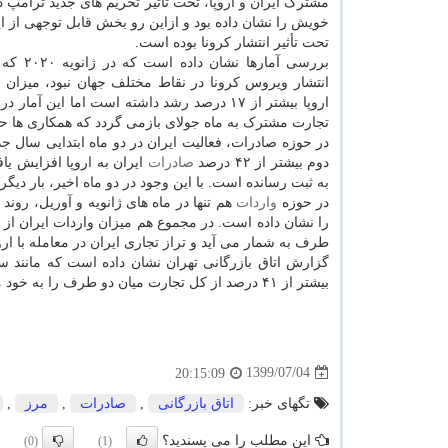
مشترک ایران و اروپا، تحت تأثیر تحریم های جدید ترامپ د
خویش را نشان داده بود و ازاین رو بخش قابل توجهی از 
تحت تأثیر انتشار کرونا بوده است.
بررسی آمارها ن
انتشار ویروس کرونا در نقاط مختلف جهان نبود، میزان ت
اروپا بیشتر از ۱۷ درصد رشد داشته است اما
تجارت مشترک به ماه جولای بازمی گردد که همکاری ها حدودا ۲۰ درصد کاهش یافت
دوم بیشتر از ۴۲ درصد
صادرات
به ثبت رسانده است. با این وجود در دو ماه اخیر، بار دیگ
در حوزه
واردات
طرف به شمار می آید و تراز تجاری ایران در معامله با ارو
گزارش اتاق بازرگانی تهران نشان داده است که مانند س
بیشتر از ۴۱ درصد از کل تجارت میان دو طرف را به خود مختص کرده است. بعد از آن ایتالیا، هلند، اسپانیا و فرانسه قرار دارند.
1399/07/04
20:15:09
تگهای خبر:
اتاق بازرگانی
,
صادرات
,
مرز
,
این مطلب را می پسندید؟
(0)
(1)