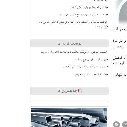
سرمایه گذاری
تقاضای احتیاط در بازار شکل گرفت
صندوق جبران خسارت صنایع تاسیس می شود
توضیحات سازمان استاندارد در رابطه با ترخیص کالاهای اساسی فاقد
گواهی مبدأ
ه در این
حوزه صادرات، فعالیت ایران در دو ماه ابتدایی سال جدید بسیار مثبت بوده و طبق آمارهای به ثبت رسیده در ماه نخست بیشتر از ۴۵ و در ماه
پربحث ترین ها
ران به اروپا افزایش یافته است اما این عدد در ماه های بعدی منفی شده و در آوریل رکورد منفی ۶۴ درصد را
استفاده حداکثری از ظرفیت موافقت نامه تجارت آزاد ایران و روسیه
هم تنها در ماه های ژانویه و آوریل، روند واردات ایران از اروپا مثبت بوده و در سایر ماه ها نسبت به عملکرد سال ۲۰۱۹، کاهش
ریزش قیمت خودرو اوج گرفت
ی از کل تجارت دو
هیات تجاری اتاق ایران عازم اسلام آباد شد
 تنهایی
بک اتفاق عجیب در بازار خودرو
جدیدترین ها
X