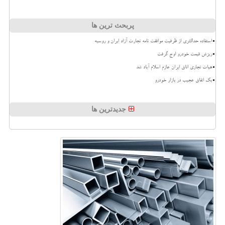
پربحث ترین ها
استفاده حداکثری از ظرفیت موافقت نامه تجارت آزاد ایران و روسیه
ریزش قیمت خودرو اوج گرفت
هیات تجاری اتاق ایران عازم اسلام آباد شد
بک اتفاق عجیب در بازار خودرو
جدیدترین ها