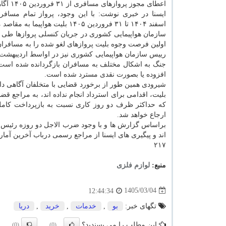
اعطای مجوز پروازهای مسافری از ۳۱ فروردین ۱۴۰۵ آگاهی داد.
ایسنا در خبری نوشت: با این وجود، پرواز تمام مسافرا
اسفند ۱۴۰۴ تا ۳۱ فروردین ۱۴۰۵ بلیت هواپیما به مقاصد مختلف داخلی و خارجی تهیه کرده بودند، لغو شد.
سازمان هواپیمایی کشوری در جریان کنسلی پروازها طی ب
اولین فرصت وجوه بلیت پروازهای لغو شده را به مسافران 
جنگ به اشکال مختلف به مسافران بازگردانده شده است؛ ب
افزوده یا بصورت نقدی مسترد شده است.
شیرودی همین طور از برخورد قضایی با متخلفان آگاهی د
بلیت، اقدامی برای استرداد انجام نداده اند، به مراجع ق
که حداکثر ظرف دو روز کاری نسبت به بازپرداخت کامل 
ارجاع خواهد شد.
براساس گزارش ها و با وجود ضرب الاجل دو روزه رئیس 
اند و پیگیری های ایسنا از مراجع رسمی درباب آخرین آمار ا
۲۱۷
منبع:
لوازم فلزی
1405/03/04
12:44:34
تگهای خبر:
بو
,
خدمات
,
خرید
,
دریا
این مطلب را می پسندید؟
(0)
(0)