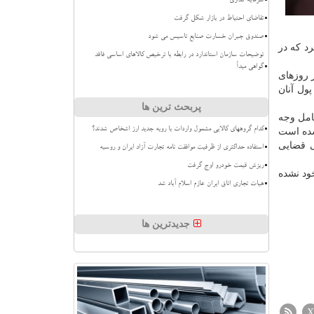
سرمایه گذاری
تقاضای احتیاط در بازار شکل گرفت
صندوق جبران خسارت صنایع تاسیس می شود
د که در
توضیحات سازمان استاندارد در رابطه با ترخیص کالاهای اساسی فاقد
گواهی مبدأ
ازهای لغو شده در روزهای
ول آنان
پربحث ترین ها
امل وجه
کدام گروههای کالایی مشمول واردات با رویه جدید ارز اشخاص شدند؟
 شده است
ی قضایی
استفاده حداکثری از ظرفیت موافقت نامه تجارت آزاد ایران و روسیه
ریزش قیمت خودرو اوج گرفت
ود نشده
هیات تجاری اتاق ایران عازم اسلام آباد شد
جدیدترین ها
X