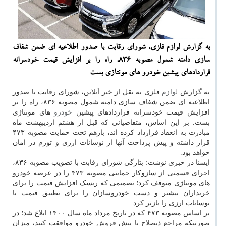
به گزارش لوازم فلزی، شورای رقابت با صدور اطلاعیه ای ضمن شفاف
سازی دامنه شمول مصوبه ۸۳۶، راه را بر افزایش قیمت خودسرانه
قراردادهای پیشین خودرو های مونتاژی بست
به گزارش
لوازم
فلزی به نقل از خبر آنلاین، شورای رقابت با صدور
اطلاعیه ای ضمن شفاف سازی دامنه شمول مصوبه ۸۳۶، راه را بر
افزایش قیمت خودسرانه قراردادهای پیشین
خودرو
های مونتاژی
بست. بر این اساس، متقاضیانی که قبل از هشتم اردیبهشت ماه
مبادرت به انعقاد قرارداد کرده اند، بازهم تحت حمایت مصوبه ۴۷۳
قرار داشته و پیش پرداخت آنها از نوسانات ارزی و تورم در امان
خواهد بود.
ایسنا در خبری نوشت: بتازگی شورای رقابت با تصویب مصوبه ۸۳۶،
اجرای قسمتی از سازوکار حمایتی مصوبه ۴۷۳ را در عرصه خودرو
های مونتاژی متوقف کرد؛ تصمیمی که ریسک افزایش قیمت را برای
خریداران بیشتر و دست خودروسازان را برای تطبیق قیمت با
نوسانات ارزی را بازتر کرد.
بر اساس مصوبه ۴۷۳ که در تاریخ مرداد ماه سال ۱۴۰۰ ابلاغ شد؛ در
صورتیکه مراجع ذیصلاح با پیش فروش خودرو موافقت کنند، میزان