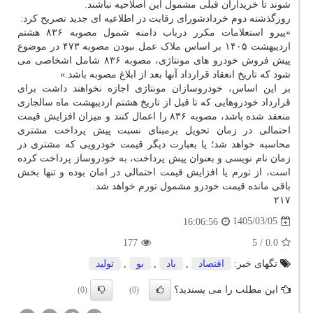
شوند تا خریداران قبلی مشمول این اصلاحیه نباشند.
روزگذشته دوم خردادشورای رقابت در اطلاعیه ای جدید تصریح کرد:
«پیرو استعلامات مکرر درباب دامنه شمول مصوبه ۸۳۶ هشتم
اردیبهشت ۱۴۰۵ بر اساس ملاک عمل نبودن مصوبه ۴۷۳ در موضوع
پیش فروش خودرو های مونتاژی، مصوبه ۸۳۶ شامل اشخاصی می
شود که تاریخ انعقاد قرارداد آنها بعد از ابلاغ مصوبه باشد.»
بر این اساس، خودروسازان مونتاژی اجازه نخواهند داشت برای
قرارداد خودروهایی که تا قبل از تاریخ هشتم اردیبهشت ماه سالجاری
منعقد شده باشد، مصوبه ۸۳۶ را اعمال کنند و میزان افزایش قیمت
احتمالی در زمان تحویل برمبنای نسبت پیش پرداخت مشتری
محاسبه خواهد شد؛ یا بعبارت دیگر قیمت خودرویی که مشتری در
زمان نام نویسی و بعنوان پیش پرداخت، به خودروساز پرداخت کرده
است، از تورم یا افزایش قیمت احتمالی در امان بوده و تنها بخش
باقی مانده قیمت خودرو مشمول تورم خواهد شد.
۲۱۷
1405/03/05
16:06:56
177
/ 5
0.0
تگهای خبر:
اقتصاد
,
باد
,
بو
,
تولید
این مطلب را می پسندید؟
(0)
(0)