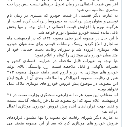
افزایش قیمت احتمالی در زمان تحویل برمبنای نسبت پیش پرداخت
مشتری محاسبه می شود.
به عبارت دیگر قسمتی از قیمت خودرو که مشتری در زمان نام
نویسی و بعنوان پیش پرداخت، به خودروساز پرداخت کرده است، از
هرگونه تورم یا افزایش قیمت احتمالی در امان بوده و تنها بخش
باقی مانده قیمت خودرو مشمول تورم خواهد شد.
با این حال در مصوبه اخیر یعنی مصوبه ۸۳۶، که در اردیبهشت ماه
سالجاری ابلاغ گردید ریسک نوسانات قیمتی برای متقاضیان خودرو
های مونتاژی افزوده شد و شورای رقابت دست حمایتی خود از
متقاضیان خودرو های مونتاژی را کوتاه و اعلام نمود:
«با توجه به تغییرات قابل ملاحظه در شرایط اقتصادی کشور و
تغییرات ناگهانی و قابل ملاحظه قیمت ارز، وابستگی بالای تولید
خودرو های مونتاژی به ارز و لزوم تغییر دامنه شمول مصوبه ۴۷۳
شورای رقابت، مصوبه اخیرالذکر و اصلاحات بعدی آن از تاریخ ابلاغ
این مصوبه، در موضوع پیش فروش خودرو های مونتاژی ملاک عمل
نخواهد بود.»
اما متعاقب این مورد عزت اله زارعی، سخنگوی وزارت صمت در ۲۱
اردیبهشت اعلام نمود که این مصوبه شامل قراردادهای گذشته نیست
و فقط جهت قراردادهای آینده پیش فروش خودروی مونتاژی اعمال
خواهد شد.
به عبارت دیگر شورای رقابت این مصوبه را تنها مشمول قراردهای
فروش خودرو های مونتاژی کرد که بعد از این مصوبه منعقد می