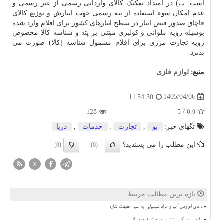
است. ب) در امتداد تفکیک کالای وارداتی رسمی از غیر رسمی و
عدم امکان سوء استفاده از پته رسمی جهت انبارش و توزیع کالای
قاچاق صدور قبض انبار در سطح انبارهای کشور برای اقلام وارد شده
بوسیله رویه ملوانی و کولبری مبتنی بر پته و شناسه کالا مخصوص
رویه تجارت مرزی برای اقلام مشمول شناسه (کالا) صورت می
پذیرد.
منبع:
لوازم فلزی
1405/04/06
11:54:30
128
/ 5
0.0
تگهای خبر:
بو
,
تجارت
,
خدمات
,
دریا
این مطلب را می پسندید؟
(0)
(0)
X
تازه ترین مطالب مرتبط
ادعای افزودن آب و مواد شیمیایی به شیر حقیقت ندارد