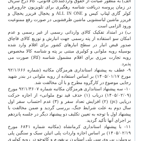
الف) به منظور صیانت از حقوق واردکنندگان قانونی، کالا درج سریال
در زمان پروسه دریافت شناسه رهگیری برای تلویزیون جاروبرقی
کولر گازی لپتاپ کیس و ALL IN ONE و یخچال فریزر یخچال و
فریزر ماشین لباسشویی ماشین ظرفشویی در صورت رفع ممنوعیت
ورود الزامی است.
ب) در امتداد تفکیک کالای وارداتی رسمی از غیر رسمی و عدم
امکان سو استفاده از پته رسمی جهت انبارش و توزیع کالای قاچاق
صدور قبض انبار در سطح انبارهای کشور برای اقلام وارد شده
بوسیله رویه ملوانی و کولبری مبتنی بر پته و شناسه کالا مخصوص
رویه تجارت مرزی برای اقلام مشمول شناسه (کالا) صورت می
پذیرد.
۹- عطف به پیشنهاد استانداری هرمزگان مکاتبه (شماره ۹۲/۱/۶۶۶
مورخ ۱۴۰۵/۰۱/۱۷) بر اساس استفاده از رویه ملوانی در بندر شهید
رجایی موضوع در کارگروه مطرح و با آن مخالفت شد.
۱۰- سه پیشنهاد استانداری هرمزگان مکاتبه شماره ۹۲/۱/۳۶۰۷ مورخ
(۱۴۰۵/۰۲/۰۹) درباب (۱) حذف قید نوع ملوانی» از اجازه حرکت
دریایی (pc) (۲) افزایش تعداد سفر و (۳) عدم احتساب سفر اول
سال دوم به علت شرایط جنگ، بررسی گردید و ضمن مخالفت با
پیشنهاد اول با توجه به تعیین تکلیف دو پیشنهاد دیگر در جلسه پانزدهم
بر اجرای آنها تأکید گردید.
۱۱- با پیشنهاد استانداری کرمانشاه (مکاتبه شماره ۶۸۴۱ مورخ
۱۴۰۵/۰۲/۱۹) بر اساس اجازه واردات پلی اتیلن سبک و سنگین پلی
پروپیلن، پی وی سی پلی استایرن پریفورم و کائوچو در رویه کولبری