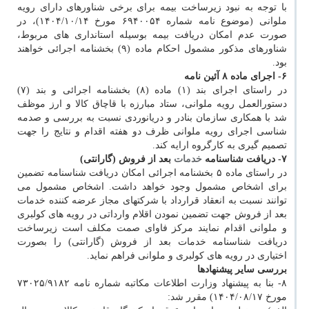
با توجه به نبود زیرساخت بیمه برای برخی شناورهای دارای رویه
ملوانی (موضوع نامه شماره ۶۹۴۰۰۵۴ مورخ ۱۴۰۴/۱۰/۱۴)، در
صورت عدم امکان دریافت بیمه بوسیله استانداری های مربوط،
شناورهای مذکور مشمول احکام ماده (۹) بخشنامه اجرائی خواهند
بود.
۶- اجرای ماده ۸ آئین نامه
در راستای اجرای بند (۱) ماده (۸) بخشنامه اجرائی و بند (۷)
دستورالعمل رویه ملوانی، ستاد مبارزه با قاچاق کالا و ارز موظف
شد با همکاری سازمان بنادر و دریانوردی نسبت به بررسی و صدمه
شناسی اجرای رویه ملوانی ظرف دو هفته اقدام و نتایج را جهت
تصمیم گیری به کارگروه ارایه کند.
۷- دریافت شناسنامه
خدمات
بعد از فروش (گارانتی)
در راستای ماده ۵ بخشنامه اجرائی امکان دریافت شناسنامه تضمین
برای اشخاص مشمول وجود خواهد داشت. اشخاص مشمول می
توانند نسبت به انعقاد قرارداد با شرکتهای مجاز عرضه کننده خدمات
بعد از فروش جهت تضمین نمودن اقلام وارداتی در رویه های کولبری
و ملوانی اقدام نمایند مرکز فاوای صمت مکلف است زیرساخت
دریافت شناسنامه خدمات بعد از فروش (گارانتی) را بصورت
اختیاری در رویه های کولبری و ملوانی فراهم نماید.
بررسی سایر پیشنهادها
۸- بنا به پیشنهاد وزارت اطلاعات مکاتبه شماره نامه ۷۳۰۲۵/۹۱۸۲
مورخ ۱۴۰۴/۰۸/۱۷) مقرر شد: