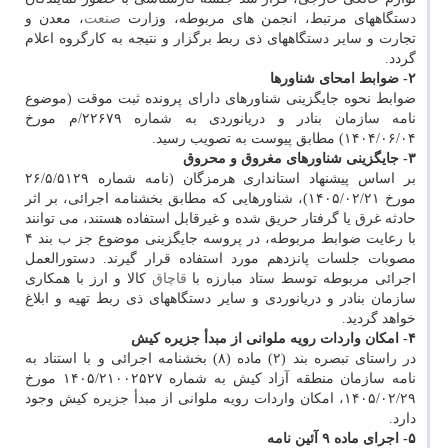
دستگاههای مرتبط، انجمن های مربوطه، وزارت
صنعت
، معدن و
تجارت و سایر دستگاههای ذی ربط برگزار و نتیجه به کارگروه اعلام
گردد.
۲- ضوابط امحای شناورها
ضوابط نحوه جایگزینی شناورهای دارای پرونده ثبت موقت (موضوع
نامه سازمان بنادر و دریانوردی به شماره ۲۲۶۷۹/م مورخ
۱۴۰۴/۰۶/۰۴) مطابق پیوست به تصویب رسید.
۳- جایگزینی شناورهای مغروق و محروق
بر اساس پیشنهاد استانداری هرمزگان (نامه شماره ۲۶/۵/۵۱۲۹
مورخ ۱۴۰۵/۰۲/۲۱)، شناورهایی که مطابق بخشنامه اجرائی، بر اثر
حادثه غرق یا گرفتار حریق شده و غیرقابل استفاده هستند، می توانند
با رعایت ضوابط مربوطه، در پروسه جایگزینی موضوع جز ب بند ۴
مصوبات جلسات پانزدهم مورد استفاده قرار گیرند. دستورالعمل
اجرائی مربوطه توسط ستاد مبارزه با
قاچاق
کالا و ارز با همکاری
سازمان بنادر و دریانوردی و سایر دستگاههای ذی ربط تهیه و ابلاغ
خواهد گردید.
۴- امکان واردات رویه ملوانی از مبدأ جزیره کیش
در راستای تبصره بند (۲) ماده (۸) بخشنامه اجرائی و با استناد به
نامه سازمان منطقه آزاد کیش به شماره ۱۴۰۵/۲۱۰۰۲۵۲۷ مورخ
۱۴۰۵/۰۲/۲۹، امکان واردات رویه ملوانی از مبدأ جزیره کیش وجود
دارد.
۵- اجرای ماده ۹ آئین نامه