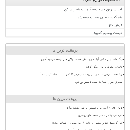
آب شیرین کن - دستگاه آب شیرین کن
شرکت صنعتی سخت پوشش
فیش حج
قیمت بیسیم کنوود
پربیننده ترین ها
زنگ خطر برای مناطق آزاد مدیریت غیرتخصصی بلای جان توسعه سرمایه گذاری
تقاضای احتیاط در بازار شکل گرفت
توضیحات سازمان استاندارد در رابطه با ترخیص کالاهای اساسی فاقد گواهی مبدأ
صندوق جبران خسارت صنایع تاسیس می شود
پربحث ترین ها
ادعای افزودن آب و مواد شیمیایی به شیر حقیقت ندارد
سایه سیاه یک رانت در صنعت خودروسازی
کدام گروههای کالایی مشمول واردات با رویه جدید ارز اشخاص شدند؟