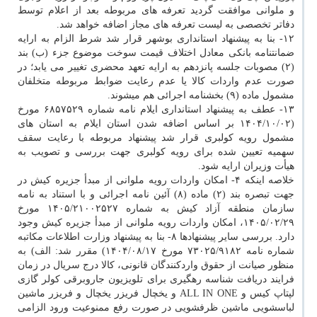
و ملوانی موافقت گردید تعرفه های مربوطه بعد از اعلام توسط
دفاتر تخصصی به لیست تعرفه های مجاز اضافه خواهد شد.
۱۲- بنا به پیشنهاد استانداری بوشهر قرار شد شرط الزام به ارایه
ضمانتنامه بانکی معادل اختلاف قیمت سوخت موضوع جزء (ب) بند
(۲) مصوبات جلسه پانزدهم به ارایه تعهد محضری تغییر می یابد؛ در
صورت عدم واردات کالا یا عدم رعایت ضوابط مربوطه متخلفان
مشمول ماده (۹) بخشنامه اجرائی هم میشوند.
۱۳- عطف به پیشنهاد استانداری ایلام نامه شماره ۶۸۵۷۵۲۹ مورخ
(۱۴۰۴/۱۰/۰۲ بر اساس اضافه شدن استان ایلام به استان های
مشمول رویه کولبری قرار شد پیشنهاد مربوطه با رعایت سقف
سهمیه تعیین شده برای رویه کولبری جهت بررسی و تصویب به
هیأت وزیران ارایه شود.
خلاصه اینکه ۴- امکان واردات رویه ملوانی از مبدأ جزیره کیش در
جهت تبصره بند (۲) ماده (۸) آئین نامه اجرائی و با استناد به نامه
سازمان منطقه آزاد کیش به شماره ۱۴۰۵/۲۱۰۰۲۵۲۷ مورخ
۱۴۰۵/۰۲/۲۹، امکان واردات رویه ملوانی از مبدأ جزیره کیش وجود
دارد. بررسی سایر پیشنهادها ۸- بنا به پیشنهاد وزارت اطلاعات مکاتبه
شماره نامه ۷۳۰۲۵/۹۱۸۲ مورخ ۱۴۰۴/۰۸/۱۷) مقرر شد: الف) به
منظور صیانت از حقوق واردکنندگان قانونی، کالا درج سریال در زمان
فرایند دریافت شناسه رهگیری برای تلویزیون جاروبرقی کولر گازی
لپتاپ کیس و ALL IN ONE و یخچال فریزر یخچال و فریزر ماشین
لباسشویی ماشین ظرفشویی در صورت رفع ممنوعیت ورود الزامی