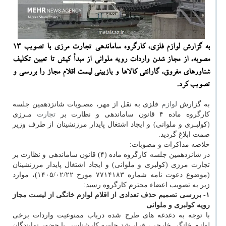
به گزارش لوازم فلزی، کارگروه ساماندهی تجارت مرزی با تصویب 13
مصوبه، از مجاز شدن واردات رویه ملوانی از مبدأ کیش تا تعیین تکلیف
شناورهای مغروق، گارانتی کالاها و بازبینی لیست اقلام مجاز را بررسی و
تصویب کرد.
به گزارش
لوازم
فلزی به نقل از مهر، مصـوبات شانزدهمین جلسه
کارگروه ماده ۴ قانون ساماندهی و نظارت بر
تجارت
مـرزی
(کولبـری و ملوانی) و ایجاد اشتغال پایدار مرزنشینان از طرف وزیر
صمت ابلاغ گردید.
خلاصه مذاکرات و مصوبات:
در شانزدهمین جلسه کارگروه ماده (۴) قانون ساماندهی و نظارت بر
تجارت مرزی (کولبری و ملوانی) و ایجاد اشتغال پایدار مرزنشینان
(موضوع دعوت نامه شماره ۷۷۱۴۱۸۳ مورخ ۱۴۰۵/۰۲/۲۲)، موارد
زیر به تصویب اعضاء محترم کارگروه رسید:
۱- بررسی تصمیم حذف تعدادی از اقلام لوازم خانگی از لیست مجاز
رویه کولبری و ملوانی
با توجه به دغدغه های طرح شده درباب ممنوعیت واردات برخی
لوازم خانگی خارجی، قرار شد جلسه کارشناسی با حضور نمایندگان