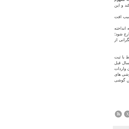
د و این
سبب افت
انداخته
ارج شود؛
رانی از
 با ثبت
سال قبل
هم میزان واردات
 گوشی های
وش گوشی
X