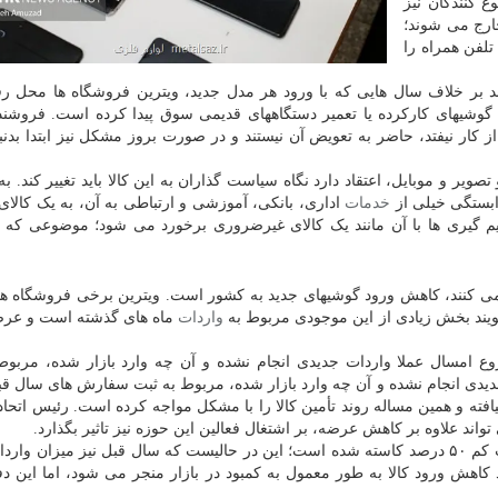
 کنندگان نیز
ارج می شوند؛
تلفن همراه را
 بر خلاف سال هایی که با ورود هر مدل جدید، ویترین فروشگاه ها محل ر
گوشیهای کارکرده یا تعمیر دستگاههای قدیمی سوق پیدا کرده است. فروشن
 کار نیفتد، حاضر به تعویض آن نیستند و در صورت بروز مشکل نیز ابتدا بدنب
ر و موبایل، اعتقاد دارد نگاه سیاست گذاران به این کالا باید تغییر کند. به
ابستگی خیلی از
خدمات
اداری، بانکی، آموزشی و ارتباطی به آن، به یک کالا
م گیری ها با آن مانند یک کالای غیرضروری برخورد می شود؛ موضوعی که به
 می کنند، کاهش ورود گوشیهای جدید به کشور است. ویترین برخی فروشگاه ها
ویند بخش زیادی از این موجودی مربوط به
واردات
ماه های گذشته است و عرضه 
ع امسال عملا واردات جدیدی انجام نشده و آن چه وارد بازار شده، مربوط
دیدی انجام نشده و آن چه وارد بازار شده، مربوط به ثبت سفارش های سال ق
افته و همین مساله روند تأمین کالا را با مشکل مواجه کرده است. رئیس اتحا
تواند علاوه بر کاهش عرضه، بر اشتغال فعالین این حوزه نیز تاثیر بگذارد.
به گفته وی، واردات تلفن همراه نسبت به سال قبل دست کم ۵۰ درصد کاسته شده است؛ این در حالیست که سال قبل نیز میزا
ت کرده بود. هرچند کاهش ورود کالا به طور معمول به کمبود در بازار منجر می شود، اما این 