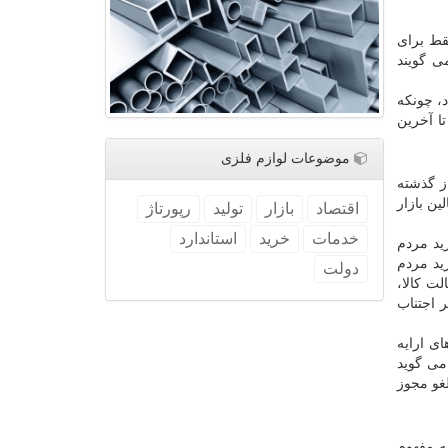
قط برای
ی گویند
، چونکه
ز مردم تا آخرین
موضوعات لوازم فلزی
ز گذشته
ین بازار
اقتصاد
بازار
تولید
رپورتاژ
خدمات
خرید
استاندارد
ید مردم
ید مردم
دولت
ت کالا،
 اجتناب
ی ارایه
می گوید
غو مجوز
ه مفهوم