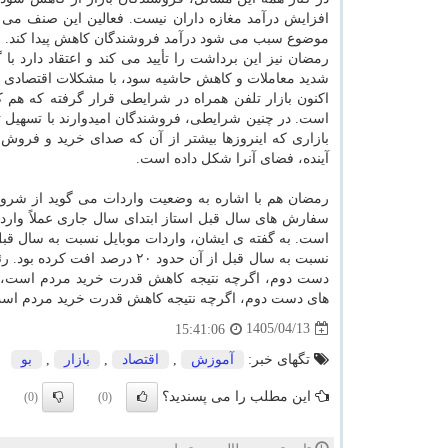
افزایش درآمد مغازه داران نیست. فعالین این صنف می 
موضوع سبب می شود درآمد فروشندگان کاهش پیدا کند.
رمضان نیز این برداشت را تأیید می کند و اعتقاد دارد 
شدید معاملات و کاهش حاشیه سود، با مشکلات اقتصادی 
اکنون بازار تلفن همراه در شرایطی قرار گرفته که هم ک
است. در چنین شرایطی، فروشندگان امیدوارند با تسهیل تخ
بازاری که اینروزها بیشتر از آن که صدای خرید و فروش 
آینده، فضای آنرا شکل داده است.
رمضان هم با اشاره به وضعیت واردات می گوید از شروع س
سفارش های سال قبل استاز ابتدای سال جاری عملاً واردا
نسبت به سال قبل از آن حدود 
دست دوم، اگرچه نتیجه کاهش قدرت خرید مردم است، ا
های دست دوم، اگرچه نتیجه کاهش قدرت خرید مردم است، 
1405/04/13
15:41:06
تگهای خبر:
آموزش
,
اقتصاد
,
بازار
,
بو
این مطلب را می پسندید؟
(0)
(0)