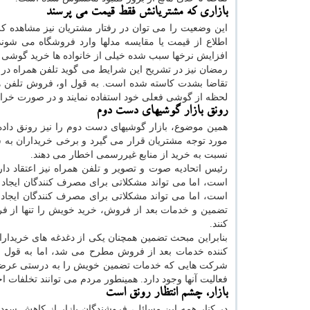
بازاری که مشتریانش فقط قیمت می پرسند
این وضعیت را می توان در رفتار مشتریان نیز مشاهده کر
اطلاع از قیمت یا مقایسه مدلها وارد فروشگاه می شون
افزایش نرخها سبب شده خیلی از خانواده ها خرید گوشی جد
رمضان نیز در تشریح این شرایط می گوید تلفن همراه در
لحظه از گوشی فعلی خود استفاده نمایند و در صورت خرابی،
رونق بازار گوشیهای دست دوم
همین موضوع، بازار گوشیهای دست دوم را نیز رونق داد
مورد توجه مشتریان قرار می گیرد و برخی خریداران به سب
نسبت به خرید از منابع غیررسمی اخطار می دهند.
رئیس اتحادیه صوت و تصویر و تلفن همراه نیز اعتقاد 
است، اما می تواند مشکلاتی برای مصرف کنندگان ایجا
است، اما می تواند مشکلاتی برای مصرف کنندگان ایجاد 
تضمین و خدمات بعد از فروش، خرید خویش را تنها از فرو
کنند.
بنابراین مبحث تضمین همچنان یکی از دغدغه های خریدار
کننده خدمات بعد از فروش مطرح می شد، اما به قول ر
شرکت هایی که خدمات تضمین خویش را به درستی عرضه نک
فعالیت آنها وجود دارد. همینطور مردم می توانند تخلفات احتمالی را از راه سامانه ۱۲۴ 
بازار، چشم انتظار رونق است
در کنار همه این مسائل، فروشندگان بازار از کاهش سود 