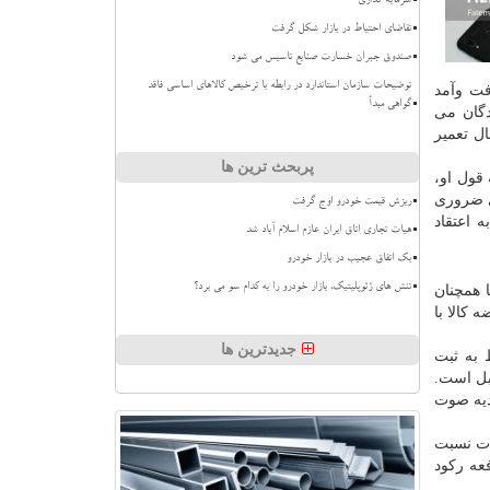
سرمایه گذاری
تقاضای احتیاط در بازار شکل گرفت
صندوق جبران خسارت صنایع تاسیس می شود
توضیحات سازمان استاندارد در رابطه با ترخیص کالاهای اساسی فاقد
فت وآمد
گواهی مبدأ
دگان می
ال تعمیر
پربحث ترین ها
 قول او،
ی ضروری
ریزش قیمت خودرو اوج گرفت
 اعتقاد
هیات تجاری اتاق ایران عازم اسلام آباد شد
بک اتفاق عجیب در بازار خودرو
تنش های ژئوپلیتیک، بازار خودرو را به کدام سو می برد؟
 همچنان
کالا با
جدیدترین ها
 به ثبت
بل است.
دیه صوت
ن واردات نسبت
دفعه رکود