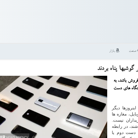
صنعت
بازار
 گوشیها پناه بردند
 فروش باشد، به
ستگاه های دست
ینروزها دیگر
ایل، مغازه ها
یداران نیست.
ند، در رابطه
 دست دوم یا