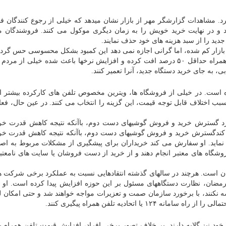
د. مشاهدات گزارشگر مهر از بازار نشان میدهد که خیلی از رجوع کنندگان ف
د و در نهایت خرید خویش را به زمان دیگری موکول می کنند. فروشندگان م
ید را از سبد هزینه های خود حذف نمایند.
 بازار کم شده، اما گرانی اجازه نمی دهد این کمبود بشکل محسوسی حس گردد
تقاضا بشدت کاسته شده است. به قول او، فروش تلفن همراه حداقل ۵۰ درصد افت کرده و افزایش نرخها باعث شده خیلی ا
 به جای خرید دستگاه جدید، آنرا تعمیر کنند.
ه است. در خیلی از فروشگاه ها، ویترین مخصوص تلفن های کارکرده بیشتر ا
ب اختلاف قابل توجه قیمت، این گزینه را انتخاب می کنند. در عین حال، فعال
دارد گسترش خرید و فروش گوشیهای دست دوم، باآنکه نتیجه کاهش قدرت خر
د کندگسترش خرید و فروش گوشیهای دست دوم، باآنکه نتیجه کاهش قدرت خر
نماید. او سفارش می کند خریداران برای پیشگیری از مشکلات مربوط به اصال
شگاه های معتبر انجام دهند و از خرید از دست فروشان یا سایت های نامعتبر
ان است. هرچند در سالهای گذشته انتقادهایی نسبت به عملکرد برخی شرکت ها
مضان، نظارت دستگاههای مسئول بر این حوزه افزایش پیدا کرده است. او 
نند، با برخورد سازمان صمت و تعزیرات مواجه خواهند شد و حتی امکان ل
یا اتحادیه تلفن همراه پیگیری کنند.
خود نیز گلایه دارند. بر خلاف تصور برخی افراد، افزایش قیمت تلفن همراه ب