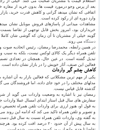
استعلام قیمت با مشتریان صحبت می کنند. خیلی از رجوع
بعد از پرس وجو درمورد قیمت ها، بدون خرید از مغازه خ
اتفاقی که نشان میدهد گرانی و کاهش قدرت خرید، بازار 
وارد دوره ای از رکود کرده است.
مشاهدات میدانی از پاساژهای فروش موبایل نشان میدهد
خریداران بود، امروز بخش قابل توجهی از تقاضا بسمت 
گویند خیلی از مشتریان تا آن زمان که گوشی شان کاملا از
دستگاه
می روند.
در همین رابطه، محمدرضا رمضان، رئیس اتحادیه صوت و تصوی
تلفن همراه دیگر یک کالای لوکس نیست، بلکه به سبب و
تبدیل گشته است. در عین حال، همچنان در تعدادی تصمی
فعالین این صنف، آثار خویش را در بازار نشان داده است.
کاهش چشم گیر واردات
یکی از مهم ترین مشکلاتی که فعالین بازار به آن اشاره
مدلهای مختلف را در خود جای داده، اما فروشندگان می گ
گذشته قابل قیاس نیست.
رمضان نیز با اشاره به وضعیت واردات می گوید از شرو
سفارش های سال قبل استاز ابتدای امسال عملا واردات ج
به قول او، هنوز ارزی برای واردات تلفن همراه تخصیص نی
و تصویر و تلفن همراه تاکید می کند که ادامه این روند می 
به سال پیش از آن حدود ۲۰ درصد اف
تقاضا تا حدی مانع از بروز کمبود محسوس شده است.