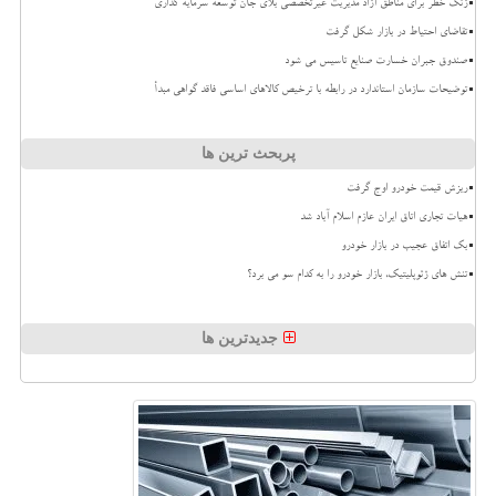
زنگ خطر برای مناطق آزاد مدیریت غیرتخصصی بلای جان توسعه سرمایه گذاری
تقاضای احتیاط در بازار شکل گرفت
صندوق جبران خسارت صنایع تاسیس می شود
توضیحات سازمان استاندارد در رابطه با ترخیص کالاهای اساسی فاقد گواهی مبدأ
پربحث ترین ها
ریزش قیمت خودرو اوج گرفت
هیات تجاری اتاق ایران عازم اسلام آباد شد
بک اتفاق عجیب در بازار خودرو
تنش های ژئوپلیتیک، بازار خودرو را به کدام سو می برد؟
جدیدترین ها