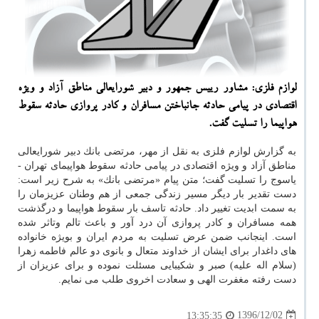
لوازم فلزی: مشاور رییس جمهور و دبیر شورایعالی مناطق آزاد و ویژه
اقتصادی در پیامی حادثه جانباختن مسافران و كادر پروازی حادثه سقوط
هواپیما را تسلیت گفت.
به گزارش لوازم فلزی به نقل از مهر، مرتضی بانك دبیر شورایعالی
مناطق آزاد و ویژه اقتصادی در پیامی حادثه سقوط هواپیمای تهران -
یاسوج را تسلیت گفت؛ متن پیام «مرتضی بانك» به شرح زیر است:
دست تقدیر بار دیگر مسیر زندگی جمعی از هم وطنان عزیزمان را
به سمت ابدیت تغییر داد. حادثه تاسف بار سقوط هواپیما و درگذشت
همه مسافران و كادر پروازی آن درد آور و باعث تالم وتاثر شده
است. اینجانب ضمن عرض تسلیت به مردم ایران و بویژه خانواده
های داغدار برای ایشان از خداوند متعال و بانوی دو عالم فاطمه زهرا
(سلام اله علیه) صبر و شكیبایی مسئلت نموده و برای عزیزان از
دست رفته مغفرت الهی و سعادت اخروی طلب می نمایم.
1396/12/02
13:35:35