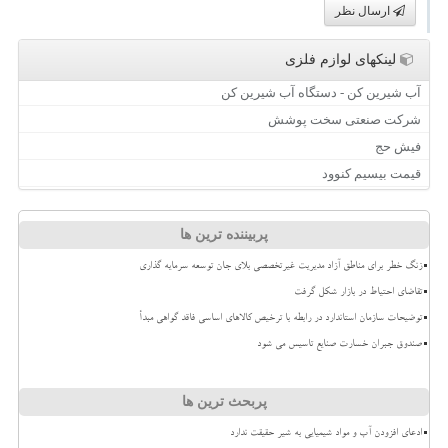
ارسال نظر
لینکهای لوازم فلزی
آب شیرین کن - دستگاه آب شیرین کن
شرکت صنعتی سخت پوشش
فیش حج
قیمت بیسیم کنوود
پربیننده ترین ها
زنگ خطر برای مناطق آزاد مدیریت غیرتخصصی بلای جان توسعه سرمایه گذاری
تقاضای احتیاط در بازار شکل گرفت
توضیحات سازمان استاندارد در رابطه با ترخیص کالاهای اساسی فاقد گواهی مبدأ
صندوق جبران خسارت صنایع تاسیس می شود
پربحث ترین ها
ادعای افزودن آب و مواد شیمیایی به شیر حقیقت ندارد