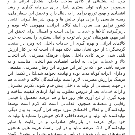
چون كه پشتیبانی از كالای ساخت داخل، اشتغال ایرانی ها و
بخصوص جوانان، تولید بستری پایدار برای سرمایه گذاری و رشد
اقتصادی و بهبود توزیع درآمد را به دنبال دارد و تحقق این شعار ملی،
زمینه مناسبی را برای مهار چالش ها و بهبود شرایط كنونی
اقتصاد
كشور فراهم می سازد. البته كالای ایرانی، مفهومی عام بوده و
دربرگیرنده كالاها و
خدمات
ایرانی است و امسال برای تحقق این
امر مهم، هموطنان عزیز باید توجه و اقبال بیشتری را نسبت به خرید
كالاهای ایرانی و بهره گیری از
خدمات
داخلی (به ویژه در
صنعت
گردشگری) از خود نشان دهند. نكته مهم آن است كه در كنار ارزش
تلقی شدن خرید كالای داخلی بعنوان فرهنگ مصرفی، باید انتخاب
كالا
و
خدمات
ایرانی به لحاظ اقتصادی هم انتخابی مناسب و به
صرفه باشد، چون كه در غیر این صورت این رفتار مصرفی، مقطعی
و دارای اثرات كوتاه مدت بوده و نهادینه نخواهد شد.لذا در تكمیل این
فرهنگ پرارزش مصرفی، لازم است تولیدكنندگان كالاها و
خدمات
هم
در جهت پشتیبانی از تولیدات داخلی پیش قدم شوند. تكریم مشتریان
و ارائه
خدمات
بعد از فروش مطلوب به آنها، ارتقای كیفیت ساخت و
بهره گیری از فن آوری های روز دنیا و هم عرضه محصول با قیمتی
رقابتی و منصفانه همچون اقداماتی است كه لازم است توسط
تولیدكنندگان و فعالان اقتصادی مورد توجه قرار گیرند. به بیان دیگر،
تولیدكننده باید تولید و عرضه داخلی كالای خویش را مشابه با تولیدات
خود برای عرضه در بازارهای صادراتی و در رقابت با سایر
تولیدكنندگان
كالا
، عرضه نماید و در این راستا، هزینه هایی همچون
هزینه های سربار، بهره وری پایین و سوءمدیریت را بر مصرف كننده