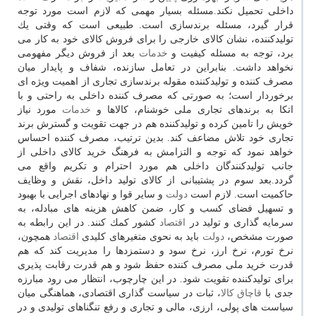
داخلی تحمیل نكند.مسئله بسیار مهمی كه لازم است مورد توجه
قرار گیرد، مسئله برندسازی است. طبیعی است كه وقتی یك
تولیدكننده، نشان كالای خارجی را برای فروش كالای خود به كار می
برد، توجه به مسئله كیفیت و
خدمات
بعد از فروش دیگر مفهومی
نخواهد داشت. بنابراین در تعامل سازنده، شفاف و پایدار میان
مصرف كننده و تولیدكننده مقوله برندسازی تجاری از اهمیت ویژه ای
برخوردار است؛ به صورتی كه مصرف كننده داخلی به راحتی و با
اتكا به برندهای تجاری ملی خوشنام، كالاها و
خدمات
مورد نیاز
خویش را تامین كرده و تولیدكننده هم در جهت تقویت و گسترش برند
تجاری خود تلاش مضاعف كند. بدین ترتیب، مصرف كننده احساس
خواهد نمود كه توجه و التزامش به فرهنگ خرید كالای داخلی از
جانب تولیدكنندگان داخلی هم مورد احترام و تكریم واقع می
گردد.بعد سوم در پشتیبانی از كالای تولید داخل، نقش و وظایف
حاكمیت است. لازم است
دولت
و سایر قوا و نهادهای اجرایی با بهبود
و تسهیل فضای كسب و كار، ضمن كاهش هزینه های مبادله، به
سرمایه گذاری و تولید در
اقتصاد
كشور كمك كنند. در این رابطه به
صورت مشخص،
دولت
باید به نحوی متغیرهای كلیدی
اقتصاد
همچون،
نرخ تورم، نرخ ارز، نرخ سود و دستمزدها را مدیریت كند كه هم
قدرت خرید ملی مصرف كننده حفظ شود و هم قدرت رقابت پذیری
برای تولیدكننده تقویت شود. در این چارچوب، انتظار می رود مبارزه
جدی با
قاچاق
كالا
، ثبات در سیاست گذاری اقتصادی، هماهنگی میان
سیاست های پولی، ارزی، مالی و تجاری و رفع تنگناهای تولیدی و در