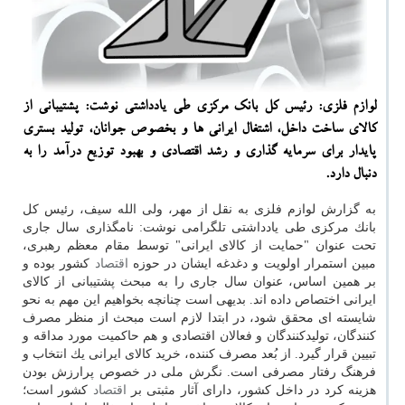
لوازم فلزی: رئیس كل بانك مركزی طی یادداشتی نوشت: پشتیبانی از
كالای ساخت داخل، اشتغال ایرانی ها و بخصوص جوانان، تولید بستری
پایدار برای سرمایه گذاری و رشد اقتصادی و بهبود توزیع درآمد را به
دنبال دارد.
به گزارش لوازم فلزی به نقل از مهر، ولی الله سیف، رئیس كل
بانك مركزی طی یادداشتی تلگرامی نوشت: نامگذاری سال جاری
تحت عنوان "حمایت از كالای ایرانی" توسط مقام معظم رهبری،
مبین استمرار اولویت و دغدغه ایشان در حوزه
اقتصاد
كشور بوده و
بر همین اساس، عنوان سال جاری را به مبحث پشتیبانی از كالای
ایرانی اختصاص داده اند. بدیهی است چنانچه بخواهیم این مهم به نحو
شایسته ای محقق شود، در ابتدا لازم است مبحث از منظر مصرف
كنندگان، تولیدكنندگان و فعالان اقتصادی و هم حاكمیت مورد مداقه و
تبیین قرار گیرد. از بُعد مصرف كننده، خرید كالای ایرانی یك انتخاب و
فرهنگ رفتار مصرفی است. نگرش ملی در خصوص پرارزش بودن
هزینه كرد در داخل كشور، دارای آثار مثبتی بر
اقتصاد
كشور است؛