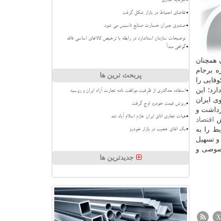
سرمایه گذاری
تقاضای احتیاط در بازار شکل گرفت
صندوق جبران خسارت صنایع تاسیس می شود
توضیحات سازمان استاندارد در رابطه با ترخیص کالاهای اساسی فاقد
گواهی مبدأ
 همچنان
ه برجام
پربحث ترین ها
ایی را
رد؛ این
استفاده حداکثری از ظرفیت موافقت نامه تجارت آزاد ایران و روسیه
ی ایران
ریزش قیمت خودرو اوج گرفت
رداشت و
هیات تجاری اتاق ایران عازم اسلام آباد شد
خش
اقتصاد
ط را به
بک اتفاق عجیب در بازار خودرو
و تسهیل
خصوصی و
جدیدترین ها
X