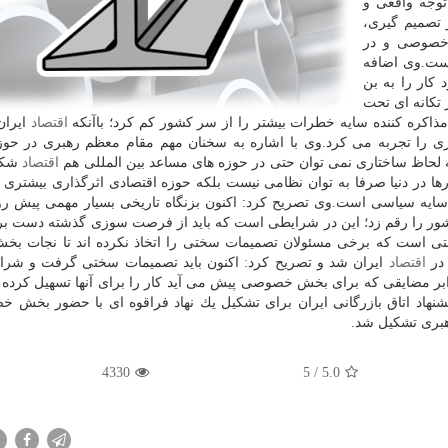
توجه واقعی و
تصمیم گیری،
 خصوصی و در
 است.وی اضافه
كار را به بن
 تكانه ای تحت
ذاكره كننده سایه خطرات بیشتر را از سر كشور كم كرد؛ باآنكه
اقتصاد
ایران
تری را تجربه می كرد.وی با اشاره به سخنان مهم مقام معظم رهبری در حوز
لحاظ ساختاری نمی توان حتی در حوزه های مساعد بین المللی هم
اقتصاد
شكوف
ا در دنیا صرفا به توان نظامی نیست بلكه حوزه اقتصادی اثرگذاری بیشتری دا
ایه سیاسی است.وی تصریح كرد: اكنون بزنگاه تاریخی بسیار مهمی پیش رو
ه كشور را رقم زد؛ این در شرایطی است كه باید از فرصت سوزی گذشته دست ب
تی است كه برخی مسئولان تصمیمات سختی را اتخاذ نكرده اند تا نجات ب
 در
اقتصاد
ایران شد و تصریح كرد: اكنون باید تصمیمات سختی گرفت و شرای
ابر مضایقی كه برای بخش خصوصی پیش می آید كار را برای آنها تسهیل كرده 
پیشنهاد اتاق بازرگانی ایران برای تشكیل یك نهاد فراقوه ای با حضور بخش 
رهبری تشكیل شد.
4330
/ 5
5.0