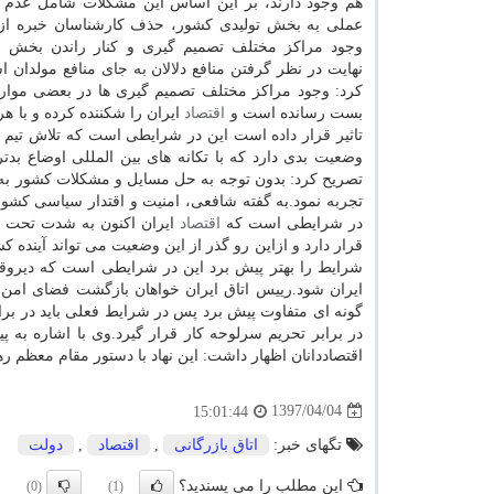
هم وجود دارند، بر این اساس این مشكلات شامل عدم 
عملی به بخش تولیدی كشور، حذف كارشناسان خبره از 
وجود مراكز مختلف تصمیم گیری و كنار راندن بخش
نهایت در نظر گرفتن منافع دلالان به جای منافع مولدان
كرد: وجود مراكز مختلف تصمیم گیری ها در بعضی موارد 
بست رسانده است و
اقتصاد
ایران را شكننده كرده و با هر
تاثیر قرار داده است این در شرایطی است كه تلاش تیم م
وضعیت بدی دارد كه با تكانه های بین المللی اوضاع بد
تصریح كرد: بدون توجه به حل مسایل و مشكلات كشور به 
تجربه نمود.به گفته شافعی، امنیت و اقتدار سیاسی كشوره
در شرایطی است كه
اقتصاد
ایران اكنون به شدت تحت س
قرار دارد و ازاین رو گذر از این وضعیت می تواند آیند
شرایط را بهتر پیش برد این در شرایطی است كه دیروق
ایران شود.رییس اتاق ایران خواهان بازگشت فضای امن
گونه ای متفاوت پیش برد پس در شرایط فعلی باید در بر
در برابر تحریم سرلوحه كار قرار گیرد.وی با اشاره به 
اقتصاددانان اظهار داشت: این نهاد با دستور مقام معظم 
1397/04/04
15:01:44
تگهای خبر:
اتاق بازرگانی
,
اقتصاد
,
دولت
این مطلب را می پسندید؟
(0)
(1)