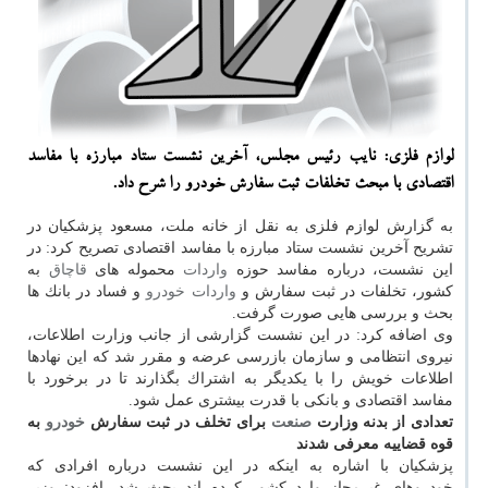
لوازم فلزی: نایب رئیس مجلس، آخرین نشست ستاد مبارزه با مفاسد
اقتصادی با مبحث تخلفات ثبت سفارش خودرو را شرح داد.
به گزارش لوازم فلزی به نقل از خانه ملت، مسعود پزشكیان در
تشریح آخرین نشست ستاد مبارزه با مفاسد اقتصادی تصریح كرد: در
این نشست، درباره مفاسد حوزه
واردات
محموله های
قاچاق
به
كشور، تخلفات در ثبت سفارش و
واردات
خودرو
و فساد در بانك ها
بحث و بررسی هایی صورت گرفت.
وی اضافه كرد: در این نشست گزارشی از جانب وزارت اطلاعات،
نیروی انتظامی و سازمان بازرسی عرضه و مقرر شد كه این نهادها
اطلاعات خویش را با یكدیگر به اشتراك بگذارند تا در برخورد با
مفاسد اقتصادی و بانكی با قدرت بیشتری عمل شود.
تعدادی از بدنه وزارت
صنعت
برای تخلف در ثبت سفارش
خودرو
به
قوه قضاییه معرفی شدند
پزشكیان با اشاره به اینكه در این نشست درباره افرادی كه
خودروهای غیرمجاز وارد كشور كرده اند بحث شد، افزود: وزیر