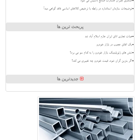
صندوق جبران خسارت صنایع تاسیس می شود
توضیحات سازمان استاندارد در رابطه با ترخیص کالاهای اساسی فاقد گواهی مبدأ
پربحث ترین ها
هیات تجاری اتاق ایران عازم اسلام آباد شد
بک اتفاق عجیب در بازار خودرو
تنش های ژئوپلیتیک، بازار خودرو را به کدام سو می برد؟
اگر بنزین گران شود، قیمت خودرو چه تغییری می کند؟
جدیدترین ها