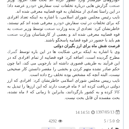
صنعت
گزارش هایی درباره تخلفات ثبت سفارش
خودرو
عرضه داد؛
در این راستا تعدادی از متخلفان به قوه قضاییه معرفی شده اند.
نایب رئیس مجلس شورای اسلامی، با اشاره به اینكه تعداد افرادی
كه برای تخلفات در ثبت سفارش
خودرو
معرفی شده اند كم نیستند،
خاطرنشان كرد: تعدادی از بدنه وزارت
صنعت
توسط وزیر
صنعت
به
قوه قضاییه معرفی شده اند و بعضی از كارشناسان وزارت
صنعت
هم باید با حضور در قوه قضاییه پاسخگو باشند.
فرصت شش ماه برای ارز بگیران دولتی
وی با اشاره به اینكه برخی شكایت ها در این باره توسط
گمرك
مطرح گردیده است، اضافه كرد: قوه قضاییه از تمام افرادی كه در
این فرآیند به طریقی قصوری داشته اند بازجویی می كند، اما چون
حكم صادر نشده متهم كردن و بخشی را مقصر دانستن كار صحیحی
نیست، البته آنچه كه مشخص بوده تخلف رخ داده است.
نایب رییس مجلس شورای اسلامی خاطرنشان كرد: افرادی كه ارز
دولتی دریافت كرده اند ۶ ماه فرصت دارند كه این ارزها را تبدیل به
كالا
كرده و به كشور بازگردانند، بنابراین تا زمانی كه ۶ ماه نشده،
بحث مفسده آن قابل بحث نیست.
1397/05/13
14:14:51
4292
/ 5
5.0