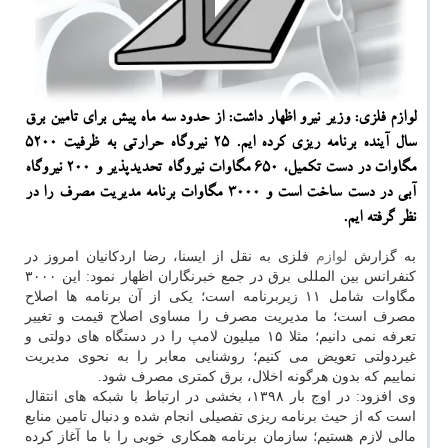
لوازم فلزی: وزیر نیرو اظهار داشت: از حدود سه ماه پیش برای تامین برق
سال آینده برنامه ریزی كرده ایم. ۲۵ نیروگاه حرارتی به ظرفیت ۵۲۰۰
مگاوات در دست تكمیل، ۶۵۰ مگاوات نیروگاه تحدیدپذیر و ۲۰۰ نیروگاه
آبی در دست ساخت است و ۳۰۰۰ مگاوات برنامه مدیریت مصرف را در
نظر گرفته ایم.
به گزارش
لوازم
فلزی به نقل از ایسنا، رضا اردكانیان امروز در
كنفرانس بین المللی برق در جمع خبرنگاران اظهار نمود: این ۳۰۰۰
مگاوات شامل ۱۱ زیربرنامه است؛ یكی از آن برنامه ها اصلاح
مصرف است؛ ما مدیریت مصرف را مساوی اصلاح قیمت و تغییر
تعرفه نمی دانیم؛ مثلا ۱۵ میلیون لامپ را در دستگاه های دولتی و
غیردولتی تعویض می كنیم؛ روشنایی معابر را به نحوی مدیریت
نماییم كه بدون هرگونه اخلال، برق كمتری مصرف شود.
وی افزود: در اوج بار ۱۳۹۸، بخشی در ارتباط با شبكه های انتقال
است كه از حیث برنامه ریزی تفصیلی انجام شده و دنبال تامین منابع
مالی لازم هستیم؛ سازمان برنامه همكاری خوبی را با ما آغاز كرده