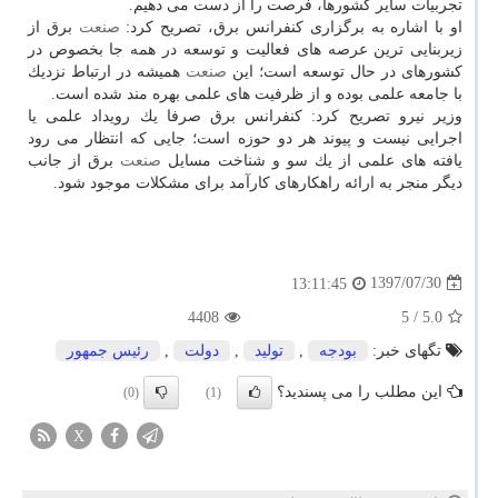
تجربیات سایر كشورها، فرصت را از دست می دهیم.
او با اشاره به برگزاری كنفرانس برق، تصریح كرد:
صنعت
برق از
زیربنایی ترین عرصه های فعالیت و توسعه در همه جا بخصوص در
كشورهای در حال توسعه است؛ این
صنعت
همیشه در ارتباط نزدیك
با جامعه علمی بوده و از ظرفیت های علمی بهره مند شده است.
وزیر نیرو تصریح كرد: كنفرانس برق صرفا یك رویداد علمی یا
اجرایی نیست و پیوند هر دو حوزه است؛ جایی كه انتظار می رود
یافته های علمی از یك سو و شناخت مسایل
صنعت
برق از جانب
دیگر منجر به ارائه راهكارهای كارآمد برای مشكلات موجود شود.
1397/07/30
13:11:45
4408
/ 5
5.0
تگهای خبر:
بودجه
,
تولید
,
دولت
,
رئیس جمهور
این مطلب را می پسندید؟
(0)
(1)
X