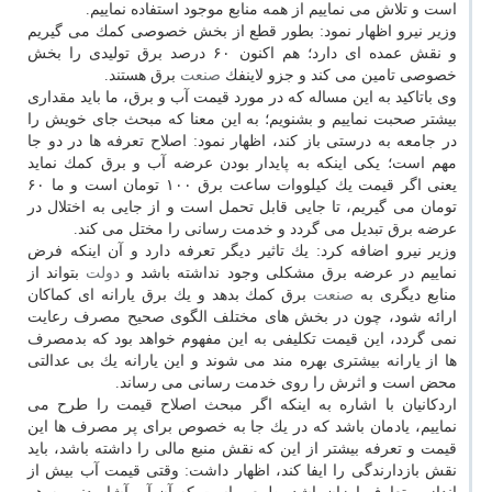
است و تلاش می نماییم از همه منابع موجود استفاده نماییم.
وزیر نیرو اظهار نمود: بطور قطع از بخش خصوصی كمك می گیریم
و نقش عمده ای دارد؛ هم اكنون ۶۰ درصد برق تولیدی را بخش
خصوصی تامین می كند و جزو لاینفك
صنعت
برق هستند.
وی باتاكید به این مساله كه در مورد قیمت آب و برق، ما باید مقداری
بیشتر صحبت نماییم و بشنویم؛ به این معنا كه مبحث جای خویش را
در جامعه به درستی باز كند، اظهار نمود: اصلاح تعرفه ها در دو جا
مهم است؛ یكی اینكه به پایدار بودن عرضه آب و برق كمك نماید
یعنی اگر قیمت یك كیلووات ساعت برق ۱۰۰ تومان است و ما ۶۰
تومان می گیریم، تا جایی قابل تحمل است و از جایی به اختلال در
عرضه برق تبدیل می گردد و خدمت رسانی را مختل می كند.
وزیر نیرو اضافه كرد: یك تاثیر دیگر تعرفه دارد و آن اینكه فرض
نماییم در عرضه برق مشكلی وجود نداشته باشد و
دولت
بتواند از
منابع دیگری به
صنعت
برق كمك بدهد و یك برق یارانه ای كماكان
ارائه شود، چون در بخش های مختلف الگوی صحیح مصرف رعایت
نمی گردد، این قیمت تكلیفی به این مفهوم خواهد بود كه بدمصرف
ها از یارانه بیشتری بهره مند می شوند و این یارانه یك بی عدالتی
محض است و اثرش را روی خدمت رسانی می رساند.
اردكانیان با اشاره به اینكه اگر مبحث اصلاح قیمت را طرح می
نماییم، یادمان باشد كه در یك جا به خصوص برای پر مصرف ها این
قیمت و تعرفه بیشتر از این كه نقش منبع مالی را داشته باشد، باید
نقش بازدارندگی را ایفا كند، اظهار داشت: وقتی قیمت آب بیش از