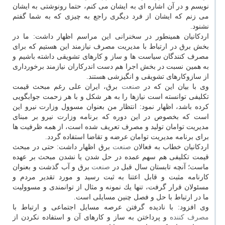
نویسم و در آن اشاره ای به ایشان می كنم، حتما رونوشتی به ایشان
می زنم كه ایشان از فرد دیگری راجع به چیزی كه به شما گفتم
نشنود.
اردكانیان همینطور در سخنرانی این مراسم اظهار داشت: ما در
بخش برق در ارتباط با مدیریت مصرف نیازمند این هستیم كه برای
مصرف كنندگان سیاست ها و ساز و كارهای تشویقی داشته باشیم و
به همین نسبت در بخش اجرا هم دست اندركاران نیازمند برخورداری
از سازوكارهای تشویقی و انگیزشی هستند.
وی با بیان این كه در
صنعت
برق، ایران علی رغم مبحث قیمت
تكلیفی توانسته است نیازها را به هر شكل و با هر زحمت جوابگویی
كرده باشد، اظهار نمود: انتظار من بعنوان مسوول وزارت نیرو این
است كه بخصوص در این دوره كه برنامه وزارت نیرو بر مبنای
مدیریت توامان تولید و مصرف تعریف شده است، از همه ظرفیت ها
برای برنامه مدیریت توامان عرضه و تقاضا استفاده گردد.
اردكانیان خطاب به فعالان
صنعت
برق اظهار داشت: حتی در مبحث
قیمت تكلیفی هم سهم عمده در حل شدن یا نشدن مبحث بر عهده
ماست؛ آنچه تابستان سال قبل در
صنعت
برق و آب گذشت و بعنوان
كارنامه مثبت و قابل اعتنا به ثبت رسید و مورد تقدیر مردم و
مسئولان قرار گرفت، تنها یك نمونه و مثال از توانمندی و مسوولیت
ما در ارتباط با حل و فصل چنین مسایلی است.
وی افزود: با نادیده گرفتن عرصه مسایل اجتماعی و ارتباط با
مصرف كننده
و پرداختن به ساز و كارهای آن و استفاده نكردن از