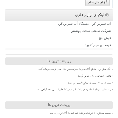
ارسال نظر
لینکهای لوازم فلزی
آب شیرین کن - دستگاه آب شیرین کن
شرکت صنعتی سخت پوشش
فیش حج
قیمت بیسیم کنوود
پربیننده ترین ها
زنگ خطر برای مناطق آزاد مدیریت غیرتخصصی بلای جان توسعه سرمایه گذاری
تقاضای احتیاط در بازار شکل گرفت
صندوق جبران خسارت صنایع تاسیس می شود
توضیحات سازمان استاندارد در رابطه با ترخیص کالاهای اساسی فاقد گواهی مبدأ
پربحث ترین ها
استفاده حداکثری از ظرفیت موافقت نامه تجارت آزاد ایران و روسیه