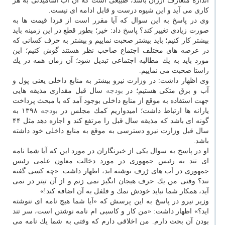
اندازه متعارف ارزان باشد، طبیعی است كه آن آب آشامیدنی به هر
كاری می آید و این شیوه درست و قابل ادامه ای نیست.
وی در پاسخ به این سوال كه آیا مقرر است از فردا قیمت ها به
صورت زیادی تغییر كند؟ پاسخ داد: خیر؛ بطور قطع در این زمینه باید
بیشتر كار كنیم؛ باید بیشتر صحبت نماییم و بیشتر به حرف كسانی كه
در عرصه های مختلف اجتماع صاحب نظر هستند گوش كنیم؛ این
مورد باید به یك مطالبه اجتماعی تبدیل شود؛ آن زمان همه در یك
راستا صحبت می نماییم.
وی اظهار داشت: در وزارت نیرو بیشتر به منابع داخلی یعنی پول و
آب و برق متكی هستیم؛ در
بودجه
سال قبل مقداری مذیقه هایی
جهت استفاده به موقع از منابع داخلی بوجود آمد كه با مبحث پرداخت
یارانه ها ارتباط داشت؛ امیدواریم كمك مجلس در
بودجه
۱۳۹۸ به
گونه ای باشد كه مذیقه سال قبل را مرتفع كند و اجازه دهد مثل ۴۴
سال قبل وزارت نیرو دسترسی به موقع به منابع داخلی خود داشته
باشد.
او در پاسخ به سوال یكی از خبرنگاران در مورد این كه آیا شما نامه
ای تند به رئیس جمهوری در مورد دخالت معاون علمی رئیس
جمهوری در آب های ژرف نوشته اید، اظهار داشت: «چه كسی گفته
تند؟ وقتی من یك حرف هیجان انگیز نمی زنم و از آن تیتر در نمی
آید، همكار شما نباید خودش نمك و فلفل به آن اضافه كند!»
وزیر نیرو در پاسخ به این پرسش كه «آیا شما هیچ نامه ای ننوشته
اید؟» اظهار داشت: «من كار و كاسبی ام نامه نوشتن است، سر تند
بودن آن بحث دارم. من اخلاقی دارم كه وقتی به شما یك نامه می