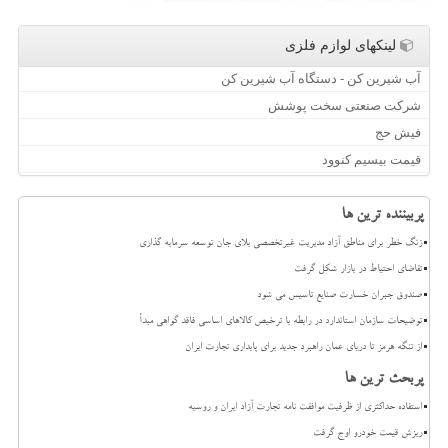
لینکهای لوازم فلزی
آب شیرین کن - دستگاه آب شیرین کن
شرکت صنعتی سخت پوشش
فیش حج
قیمت بیسیم کنوود
پربیننده ترین ها
زنگ خطر برای مناطق آزاد مدیریت غیرتخصصی بلای جان توسعه سرمایه گذاری
تقاضای احتیاط در بازار شکل گرفت
صندوق جبران خسارت صنایع تاسیس می شود
توضیحات سازمان استاندارد در رابطه با ترخیص کالاهای اساسی فاقد گواهی مبدأ
از تنگه هرمز تا دریای عمان راهبرد جدید برای پایداری تجارت ایران
پربحث ترین ها
استفاده حداکثری از ظرفیت موافقت نامه تجارت آزاد ایران و روسیه
ریزش قیمت خودرو اوج گرفت