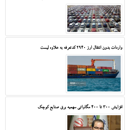
واردات بدون انتقال ارز ۲۹۴۰ کدتعرفه به علاوه لیست
افزایش 300 تا 400 مگاواتی سهمیه برق صنایع کوچک