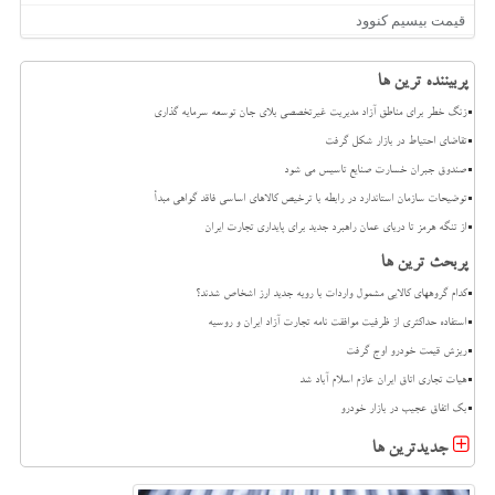
قیمت بیسیم کنوود
پربیننده ترین ها
زنگ خطر برای مناطق آزاد مدیریت غیرتخصصی بلای جان توسعه سرمایه گذاری
تقاضای احتیاط در بازار شکل گرفت
صندوق جبران خسارت صنایع تاسیس می شود
توضیحات سازمان استاندارد در رابطه با ترخیص کالاهای اساسی فاقد گواهی مبدأ
از تنگه هرمز تا دریای عمان راهبرد جدید برای پایداری تجارت ایران
پربحث ترین ها
کدام گروههای کالایی مشمول واردات با رویه جدید ارز اشخاص شدند؟
استفاده حداکثری از ظرفیت موافقت نامه تجارت آزاد ایران و روسیه
ریزش قیمت خودرو اوج گرفت
هیات تجاری اتاق ایران عازم اسلام آباد شد
بک اتفاق عجیب در بازار خودرو
جدیدترین ها